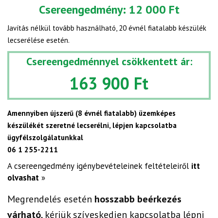
Csereengedmény:
12 000 Ft
Javítás nélkül tovább használható, 20 évnél fiatalabb készülék
lecserélése esetén.
Csereengedménnyel csökkentett ár:
163 900 Ft
Amennyiben újszerű (8 évnél fiatalabb) üzemképes
készülékét szeretné lecserélni, lépjen kapcsolatba
ügyfélszolgálatunkkal
06 1 255-2211
A csereengedmény igénybevételeinek feltételeiről
itt
olvashat
»
Megrendelés esetén
hosszabb beérkezés
várható
, kérjük szíveskedjen kapcsolatba lépni