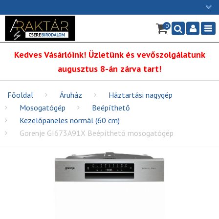
×
0
Ügyfélszolgálat: H-P: 9:00 - 16:00
Nav
06/1 255-2211
Kedves Vásárlóink! Üzletünk és vevőszolgálatunk
info@cserebirodalom.hu
augusztus 8-án zárva tart!
Főoldal
Áruház
Háztartási nagygép
Mosogatógép
Beépíthető
Kezelőpaneles normál (60 cm)
Gorenje GI673A91X Beépíthető mosogatógép