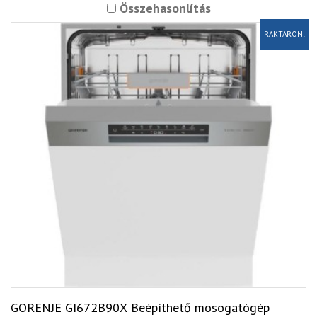
Összehasonlítás
RAKTÁRON!
GORENJE GI672B90X Beépíthető mosogatógép