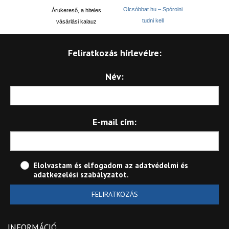
Olcsóbbat.hu – Spórolni
Árukereső, a hiteles
tudni kell
vásárlási kalauz
Feliratkozás hírlevélre:
Név:
E-mail cím:
Elolvastam és elfogadom az
adatvédelmi és
adatkezelési szabályzatot
.
FELIRATKOZÁS
INFORMÁCIÓ