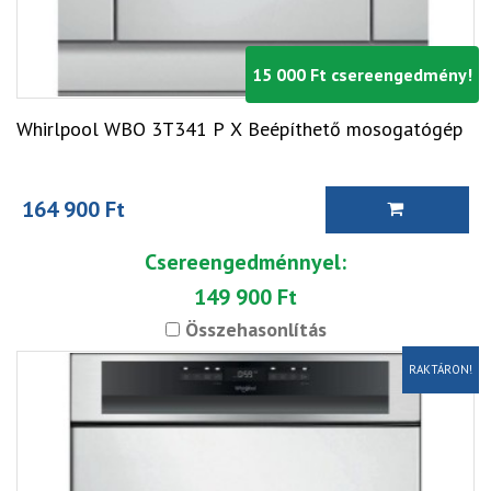
15 000 Ft csereengedmény!
Whirlpool WBO 3T341 P X Beépíthető mosogatógép
164 900 Ft
Csereengedménnyel:
149 900 Ft
Összehasonlítás
RAKTÁRON!