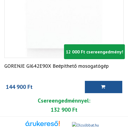
12 000 Ft csereengedmény!
GORENJE GI642E90X Beépíthető mosogatógép
144 900 Ft
Csereengedménnyel:
132 900 Ft