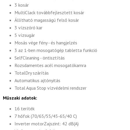
3 kosár
MultiClack továbbfejlesztett kosár
Állítható magasságú felső kosár
3 vízszóró kar
5 vízsugár
Mosás vége fény - és hangjelzés
3 az 1-ben mosogatógép tabletta funkció
SelfCleaning - öntisztítás
Rozsdamentes acél mosogatókamra
TotalDry szárítás
Automatikus ajtónyitás
Total Aqua Stop vízvédelmi rendszer
Műszaki adatok:
16 teríték
7 hőfok (70/65/55/45-65/40 C)
Inverter motorZajszint: 42 dB(A)