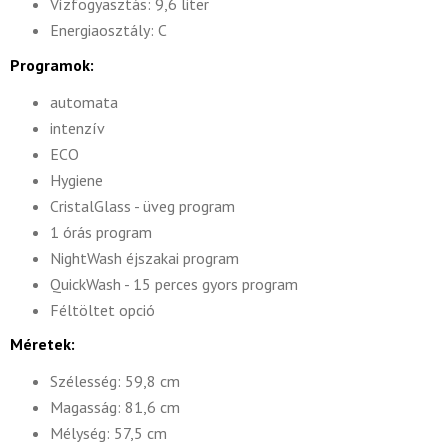
Vízfogyasztás: 9,6 liter
Energiaosztály: C
Programok:
automata
intenzív
ECO
Hygiene
CristalGlass - üveg program
1 órás program
NightWash éjszakai program
QuickWash - 15 perces gyors program
Féltöltet opció
Méretek:
Szélesség: 59,8 cm
Magasság: 81,6 cm
Mélység: 57,5 cm