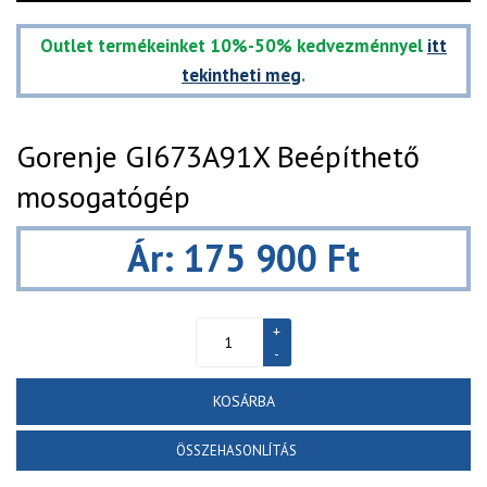
Outlet termékeinket 10%-50% kedvezménnyel
itt
tekintheti meg
.
Gorenje GI673A91X Beépíthető
mosogatógép
Ár: 175 900 Ft
KOSÁRBA
ÖSSZEHASONLÍTÁS