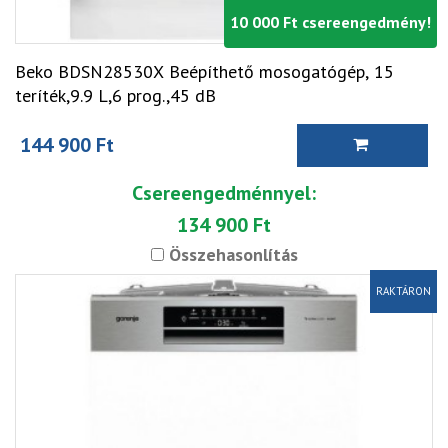
10 000 Ft csereengedmény!
Beko BDSN28530X Beépíthető mosogatógép, 15
teríték,9.9 L,6 prog.,45 dB
144 900 Ft
Csereengedménnyel:
134 900 Ft
Összehasonlítás
RAKTÁRON