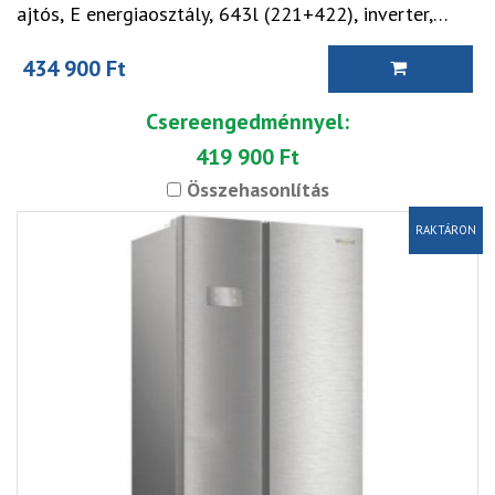
ajtós, E energiaosztály, 643l (221+422), inverter,
platina inox, total no frost
434 900 Ft
Csereengedménnyel:
419 900 Ft
Összehasonlítás
RAKTÁRON