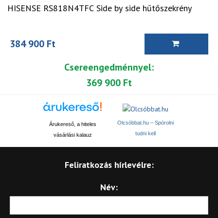
HISENSE RS818N4TFC Side by side hűtőszekrény
384 900 Ft
Csereengedménnyel:
369 900 Ft
Olcsóbbat.hu – Spórolni
Árukereső, a hiteles
tudni kell
vásárlási kalauz
Feliratkozás hírlevélre:
Név: