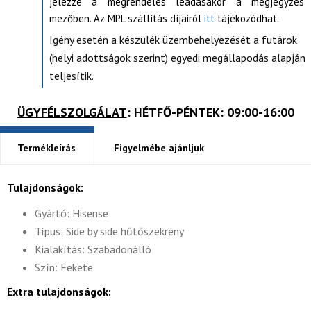
jelezze a megrendelés leadásakor a megjegyzés
mezőben. Az MPL szállítás díjairól
itt
tájékozódhat.
Igény esetén a készülék üzembehelyezését a futárok
(helyi adottságok szerint) egyedi megállapodás alapján
teljesítik.
ÜGYFÉLSZOLGÁLAT
: HÉTFŐ-PÉNTEK: 09:00-16:00
Termékleírás
Figyelmébe ajánljuk
Tulajdonságok:
Gyártó: Hisense
Típus: Side by side hűtőszekrény
Kialakítás: Szabadonálló
Szín: Fekete
Extra tulajdonságok: