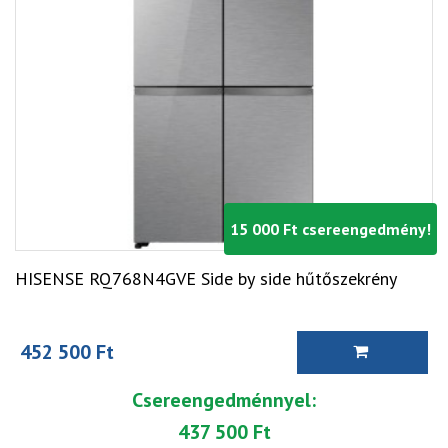
15 000 Ft csereengedmény!
HISENSE RQ768N4GVE Side by side hűtőszekrény
452 500 Ft
Csereengedménnyel:
437 500 Ft