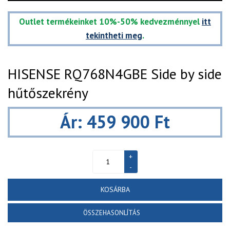
Outlet termékeinket 10%-50% kedvezménnyel
itt
tekintheti meg
.
HISENSE RQ768N4GBE Side by side
hűtőszekrény
Ár: 459 900 Ft
KOSÁRBA
ÖSSZEHASONLÍTÁS