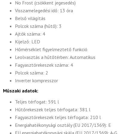
No Frost (csökkent jegesedés)
Visszamelegedési idő: 13 óra
Belső világítás
Polcok száma (hűtő): 3
Ajtók száma: 4
Kijelző: LED
Hőmérséklet figyelmeztető funkció
Leolvasztás a hűtőtérben: Automatikus
Fagyasztórekeszek száma: 4
Polcok száma: 2
Inverter kompresszor
Műszaki adatok:
Teljes térfogat: 591 l
Hűtőrekeszek teljes térfogata: 381 l
Fagyasztórekeszek teljes térfogata: 210 l
Energiahatékonysági osztály (EU 2017/1369): E
EU energiahatékonysági skála (EU 2017/1369): A-G