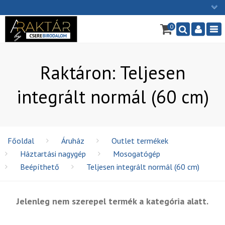
×
0
Ügyfélszolgálat: H-P: 9:00 - 16:00
Nav
06/1 255-2211
info@cserebirodalom.hu
Raktáron: Teljesen
integrált normál (60 cm)
Főoldal
Áruház
Outlet termékek
Háztartási nagygép
Mosogatógép
Beépíthető
Teljesen integrált normál (60 cm)
Jelenleg nem szerepel termék a kategória alatt.