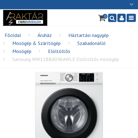
×
0
Ügyfélszolgálat: H-P: 9:00 - 16:00
Nav
06/1 255-2211
info@cserebirodalom.hu
Főoldal
Áruház
Háztartási nagygép
Mosógép & Szárítógép
Szabadonálló
Mosógép
Elöltöltős
Samsung WW11BBA046AWLE Elöltöltős mosógép