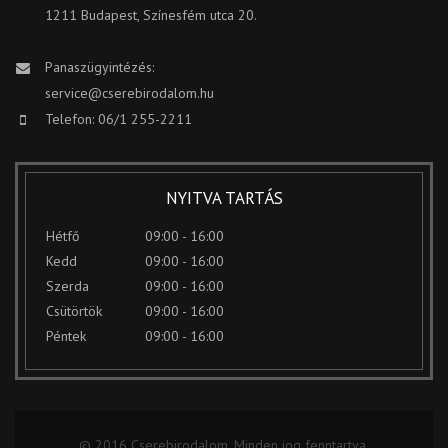
1211 Budapest, Színesfém utca 20.
Panaszügyintézés:
service@cserebirodalom.hu
Telefon: 06/1 255-2211
NYITVA TARTÁS
Hétfő
09:00 - 16:00
Kedd
09:00 - 16:00
Szerda
09:00 - 16:00
Csütörtök
09:00 - 16:00
Péntek
09:00 - 16:00
© 2016 Cserebirodalom. Minden jog fenntartva.