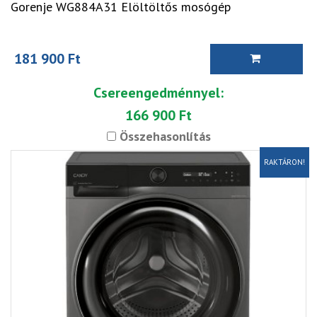
Gorenje WG884A31 Elöltöltős mosógép
181 900 Ft
Csereengedménnyel:
166 900 Ft
Összehasonlítás
RAKTÁRON!