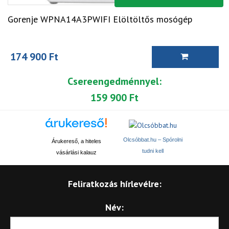
Gorenje WPNA14A3PWIFI Elöltöltős mosógép
174 900 Ft
Csereengedménnyel:
159 900 Ft
Olcsóbbat.hu – Spórolni
Árukereső, a hiteles
tudni kell
vásárlási kalauz
Feliratkozás hírlevélre:
Név: