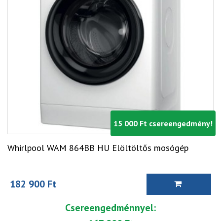
15 000 Ft csereengedmény!
Whirlpool WAM 864BB HU Elöltöltős mosógép
182 900 Ft
Csereengedménnyel: