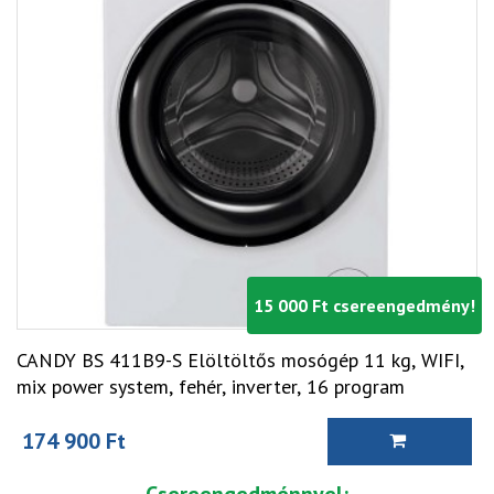
15 000 Ft csereengedmény!
CANDY BS 411B9-S Elöltöltős mosógép 11 kg, WIFI,
mix power system, fehér, inverter, 16 program
174 900 Ft