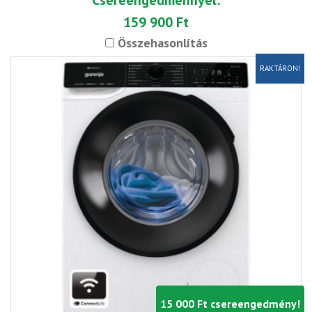
Csereengedménnyel:
159 900 Ft
Összehasonlítás
RAKTÁRON!
15 000 Ft csereengedmény!