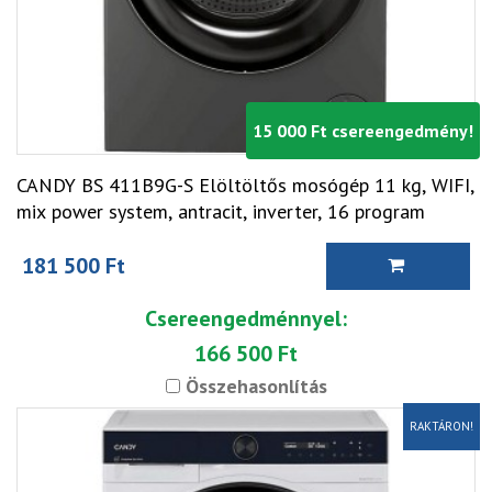
15 000 Ft csereengedmény!
CANDY BS 411B9G-S Elöltöltős mosógép 11 kg, WIFI,
mix power system, antracit, inverter, 16 program
181 500 Ft
Csereengedménnyel:
166 500 Ft
Összehasonlítás
RAKTÁRON!