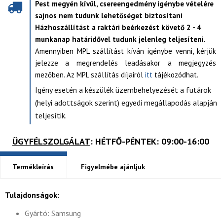
Pest megyén kívül, csereengedmény igénybe vételére
sajnos nem tudunk lehetőséget biztosítani
Házhoszállítást a raktári beérkezést követő 2 - 4
munkanap határidővel tudunk jelenleg teljesíteni.
Amennyiben MPL szállítást kíván igénybe venni, kérjük
jelezze a megrendelés leadásakor a megjegyzés
mezőben. Az MPL szállítás díjairól
itt
tájékozódhat.
Igény esetén a készülék üzembehelyezését a futárok
(helyi adottságok szerint) egyedi megállapodás alapján
teljesítik.
ÜGYFÉLSZOLGÁLAT
: HÉTFŐ-PÉNTEK: 09:00-16:00
Termékleírás
Figyelmébe ajánljuk
Tulajdonságok:
Gyártó: Samsung