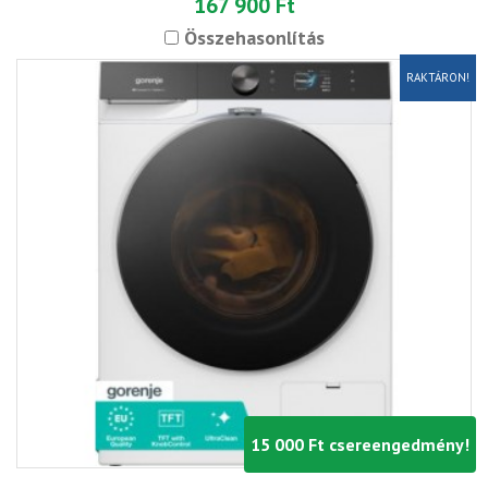
167 900 Ft
Összehasonlítás
RAKTÁRON!
15 000 Ft csereengedmény!