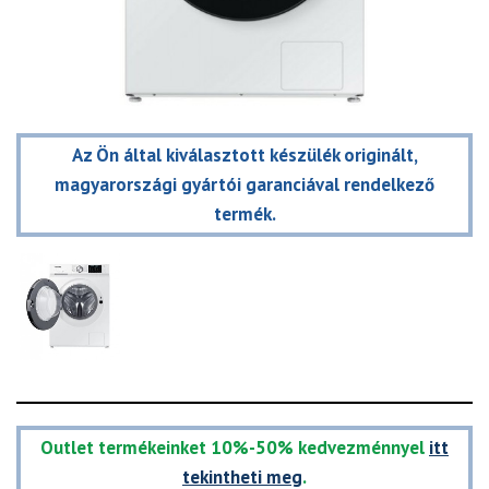
Az Ön által kiválasztott készülék originált,
magyarországi gyártói garanciával rendelkező
termék.
Outlet termékeinket 10%-50% kedvezménnyel
itt
tekintheti meg
.