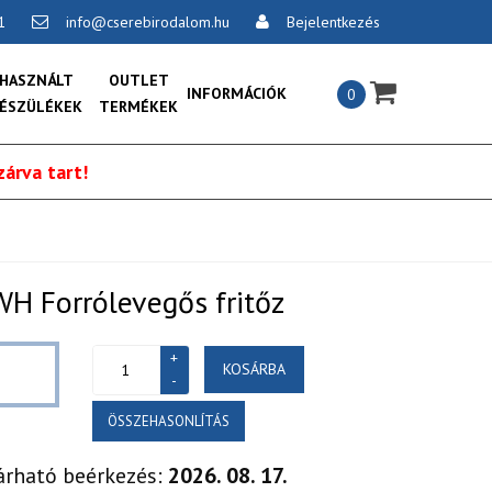
1
info@cserebirodalom.hu
Bejelentkezés
×
HASZNÁLT
OUTLET
INFORMÁCIÓK
0
ÉSZÜLÉKEK
TERMÉKEK
Általános szerződési feltételek:
árva tart!
Vásárlási feltételek
Szállítási feltételek
Csereengedmény érvényesítésének
H Forrólevegős fritőz
feltételei
Adatvédelmi és adatkezelési
KOSÁRBA
szabályzat
ÖSSZEHASONLÍTÁS
Online vitarendezési platform
árható beérkezés:
2026. 08. 17.
Kapcsolat