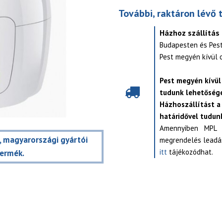
További, raktáron lévő 
Házhoz szállítás
Budapesten és Pes
Pest megyén kívül 
Pest megyén kívül
tudunk lehetősége
Házhoszállítást a
határidővel tudunk
Amennyiben MPL s
t, magyarországi gyártói
megrendelés leadás
itt
tájékozódhat.
termék.