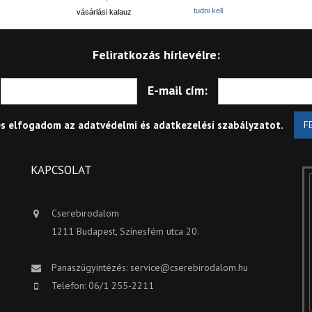
tudni kell
vásárlási kalauz
Feliratkozás hírlevélre:
E-mail cím:
és elfogadom az
adatvédelmi és adatkezelési szabályzatot
.
F
KAPCSOLAT
Cserebirodalom
1211 Budapest, Színesfém utca 20.
Panaszügyintézés:
service@cserebirodalom.hu
Telefon: 06/1 255-2211