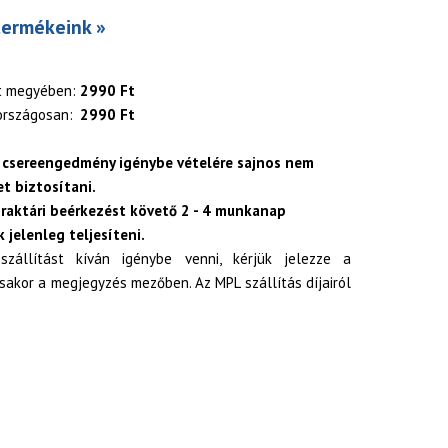
termékeink »
t megyében:
2990 Ft
országosan:
2990 Ft
 csereengedmény igénybe vételére sajnos nem
t biztosítani.
 raktári beérkezést követő 2 - 4 munkanap
 jelenleg teljesíteni.
zállítást kíván igénybe venni, kérjük jelezze a
akor a megjegyzés mezőben. Az MPL szállítás díjairól