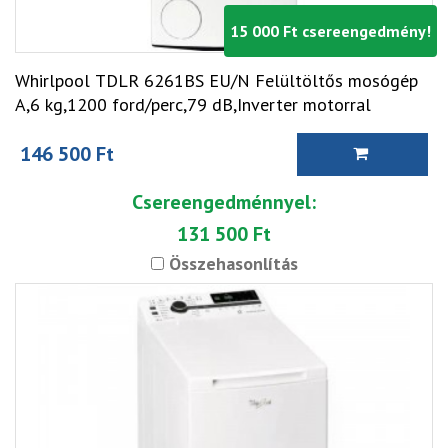
15 000 Ft csereengedmény!
Whirlpool TDLR 6261BS EU/N Felültöltős mosógép
A,6 kg,1200 ford/perc,79 dB,Inverter motorral
146 500 Ft
Csereengedménnyel:
131 500 Ft
Összehasonlítás