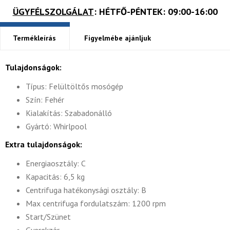
ÜGYFÉLSZOLGÁLAT
: HÉTFŐ-PÉNTEK: 09:00-16:00
Termékleírás
Figyelmébe ajánljuk
Tulajdonságok:
Típus: Felültöltős mosógép
Szín: Fehér
Kialakítás: Szabadonálló
Gyártó: Whirlpool
Extra tulajdonságok:
Energiaosztály: C
Kapacitás: 6,5 kg
Centrifuga hatékonysági osztály: B
Max centrifuga fordulatszám: 1200 rpm
Start/Szünet
Gyerekzár