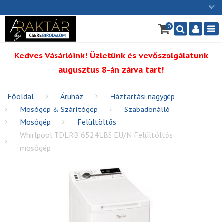
×
0
Ügyfélszolgálat: H-P: 9:00 - 16:00
Nav
06/1 255-2211
Kedves Vásárlóink! Üzletünk és vevőszolgálatunk
info@cserebirodalom.hu
augusztus 8-án zárva tart!
Főoldal
Áruház
Háztartási nagygép
Mosógép & Szárítógép
Szabadonálló
Mosógép
Felültöltős
Whirlpool TDLRB 65241BS EU/N Felültöltős
mosógép