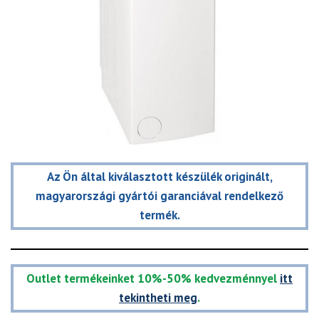
Az Ön által kiválasztott készülék originált,
magyarországi gyártói garanciával rendelkező
termék.
Outlet termékeinket 10%-50% kedvezménnyel
itt
tekintheti meg
.