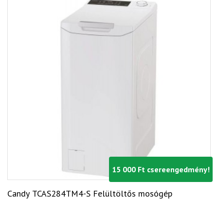
15 000 Ft csereengedmény!
Candy TCAS284TM4-S Felültöltős mosógép