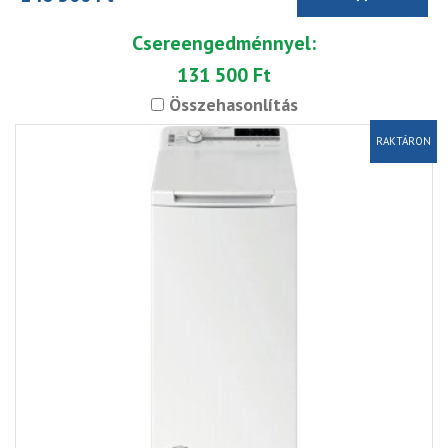
Csereengedménnyel:
131 500 Ft
Összehasonlítás
RAKTÁRON