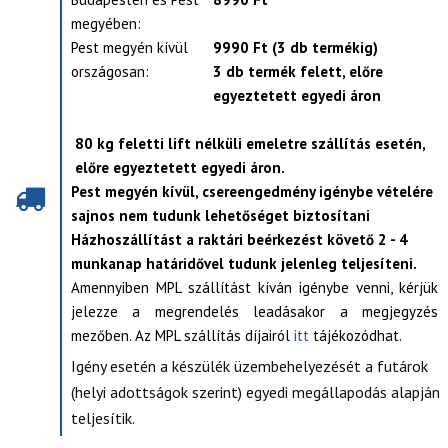
megyében:
Pest megyén kívül
9990 Ft (3 db termékig)
országosan:
3 db termék felett, előre
egyeztetett egyedi áron
80 kg feletti lift nélküli emeletre szállítás esetén,
előre egyeztetett egyedi áron.
Pest megyén kívül, csereengedmény igénybe vételére
sajnos nem tudunk lehetőséget biztosítani
Házhoszállítást a raktári beérkezést követő 2 - 4
munkanap határidővel tudunk jelenleg teljesíteni.
Amennyiben MPL szállítást kíván igénybe venni, kérjük
jelezze a megrendelés leadásakor a megjegyzés
mezőben. Az MPL szállítás díjairól
itt
tájékozódhat.
Igény esetén a készülék üzembehelyezését a futárok
(helyi adottságok szerint) egyedi megállapodás alapján
teljesítik.