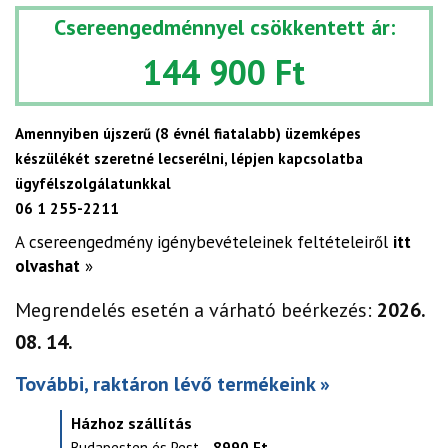
Csereengedménnyel csökkentett ár:
144 900 Ft
Amennyiben újszerű (8 évnél fiatalabb) üzemképes
készülékét szeretné lecserélni, lépjen kapcsolatba
ügyfélszolgálatunkkal
06 1 255-2211
A csereengedmény igénybevételeinek feltételeiről
itt
olvashat
»
Megrendelés esetén a várható beérkezés:
2026.
08. 14.
További, raktáron lévő termékeink »
Házhoz szállítás
Budapesten és Pest
8990 Ft