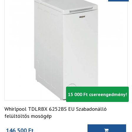
15 000 Ft csereengedmény!
Whirlpool TDLRBX 6252BS EU Szabadonálló
felültöltős mosógép
146 500 Ft