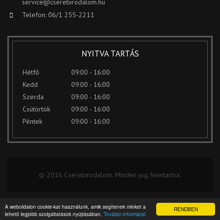
service@cserebirodalom.hu
Telefon: 06/1 255-2211
NYITVA TARTÁS
Hétfő
09:00 - 16:00
Kedd
09:00 - 16:00
Szerda
09:00 - 16:00
Csütörtök
09:00 - 16:00
Péntek
09:00 - 16:00
© 2016 Cserebirodalom. Minden jog fenntartva.
A weboldalon cookie-kat használunk, amik segítenek minket a
RENDBEN
lehető legjobb szolgáltatások nyújtásában.
További információ