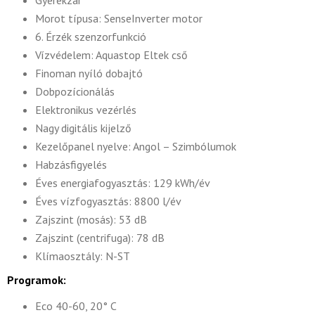
Morot típusa: SenseInverter motor
6. Érzék szenzorfunkció
Vízvédelem: Aquastop Eltek cső
Finoman nyíló dobajtó
Dobpozícionálás
Elektronikus vezérlés
Nagy digitális kijelző
Kezelőpanel nyelve: Angol – Szimbólumok
Habzásfigyelés
Éves energiafogyasztás: 129 kWh/év
Éves vízfogyasztás: 8800 l/év
Zajszint (mosás): 53 dB
Zajszint (centrifuga): 78 dB
Klímaosztály: N-ST
Programok:
Eco 40-60, 20° C