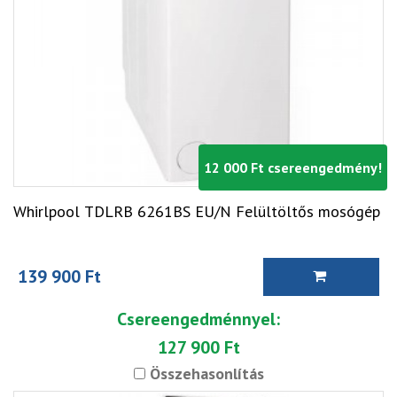
12 000 Ft csereengedmény!
Whirlpool TDLRB 6261BS EU/N Felültöltős mosógép
139 900 Ft
Csereengedménnyel:
127 900 Ft
Összehasonlítás