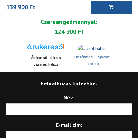
139 900 Ft
Csereengedménnyel:
124 900 Ft
Olcsóbbat.hu – Spórolni
Árukereső, a hiteles
tudni kell
vásárlási kalauz
Feliratkozás hírlevélre:
Név:
E-mail cím: