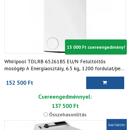
15 000 Ft csereengedmény!
Whirlpool TDLRB 65261BS EU/N Felültöltős
mosógép A Energiaosztály, 6.5 kg, 1200 fordulat/perc,
Centrifugálási zajszint: 78 dB, Inverter motorral
152 500 Ft
Csereengedménnyel:
137 500 Ft
Összehasonlítás
RAKTÁRON!