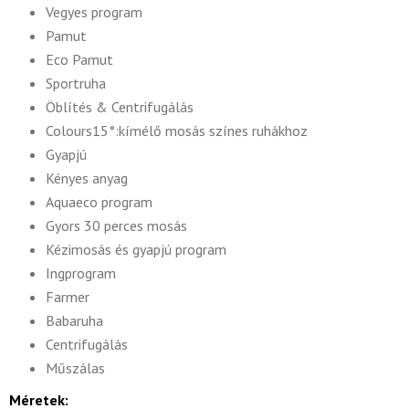
Vegyes program
Pamut
Eco Pamut
Sportruha
Öblítés & Centrifugálás
Colours15°:kímélő mosás színes ruhákhoz
Gyapjú
Kényes anyag
Aquaeco program
Gyors 30 perces mosás
Kézimosás és gyapjú program
Ingprogram
Farmer
Babaruha
Centrifugálás
Műszálas
Méretek: