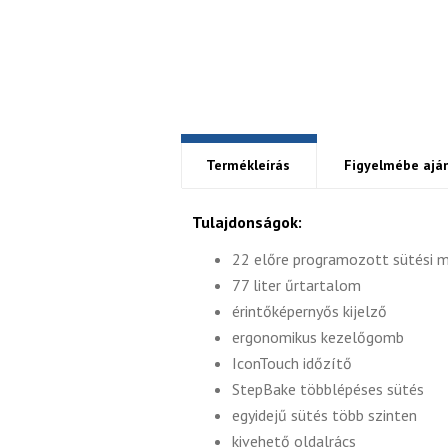
Termékleírás
Figyelmébe aján
Tulajdonságok:
22 előre programozott sütési 
77 liter űrtartalom
érintőképernyős kijelző
ergonomikus kezelőgomb
IconTouch időzítő
StepBake többlépéses sütés
egyidejű sütés több szinten
kivehető oldalrács