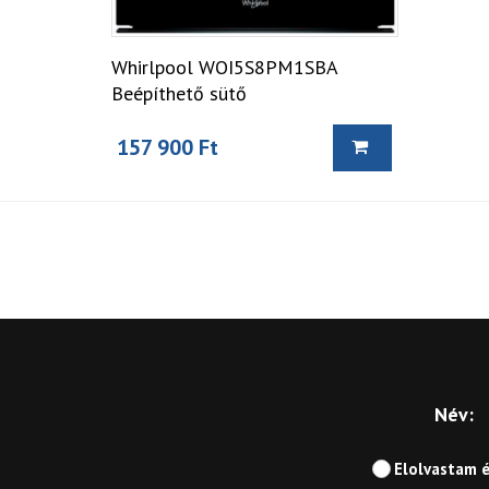
Whirlpool WOI5S8PM1SBA
Beépíthető sütő
157 900 Ft
Név:
Elolvastam 