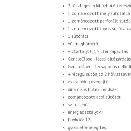
2 részlegesen kihúzható telesz
1 zománcozott mély sütőtálca
1 zománcozott perforált sütőt
1 zománcozott lapos sütőtálc
1 sütőrács
húsmaghőmérő,
víztartály: 0,13 liter kapacitás
GentleClose - lassú ajtózáródás
GentleOpen - lecsapódás nélküli
4 rétegű sütőajtó 2 hővisszave
extra hideg üvegajtó
dinamikus hűtési rendszer
zománcozott acél sütőtér
szín: fehér
energiaosztály: A+
Funkció: 12
gyors előmelegítés