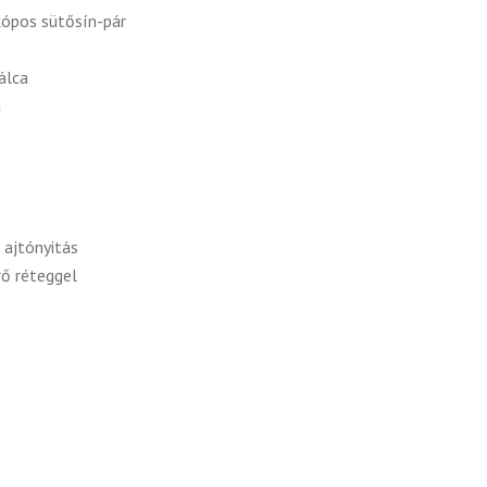
kópos sütősín-pár
álca
a
 ajtónyitás
rő réteggel