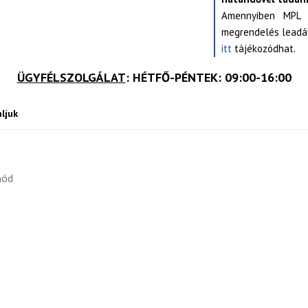
Amennyiben MPL s
megrendelés leadás
itt
tájékozódhat.
ÜGYFÉLSZOLGÁLAT
: HÉTFŐ-PÉNTEK: 09:00-16:00
ljuk
mód