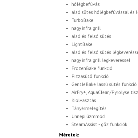
hőlégbefúvás
alsó sütés hőlégbefúvással és 
TurboBake
nagy infra grill
alsó és felső sütés
LightBake
alsó és felső sütés légkeveréss
nagy infra grill légkeveréssel
FrozenBake funkció
Pizzasütő funkció
GentleBake lassú sütés funkció
AirFry+, AquaClean/Pyrolyse tis
Kiolvasztás
Tányérmelegítés
Ünnepi üzmmód
SteamAssist - gőz funkciók
Méretek: