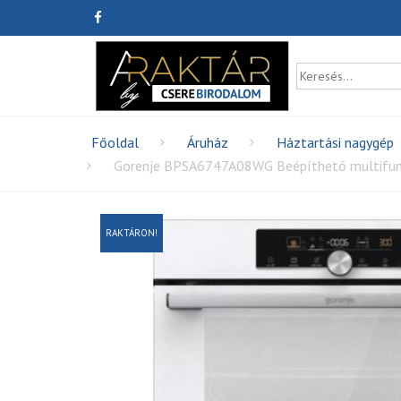
Főoldal
Áruház
Háztartási nagygép
Gorenje BPSA6747A08WG Beépíthető multifun
RAKTÁRON!