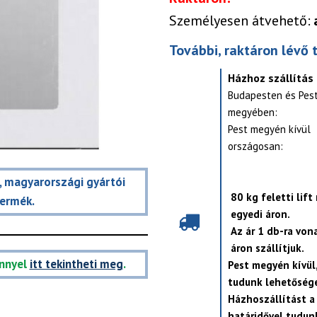
Személyesen átvehető:
További, raktáron lévő 
Házhoz szállítás
Budapesten és Pes
megyében:
Pest megyén kívül
országosan:
t, magyarországi gyártói
80 kg feletti lift
termék.
egyedi áron.
Az ár 1 db-ra von
áron szállítjuk.
nnyel
itt tekintheti meg
.
Pest megyén kívül
tudunk lehetősége
Házhoszállítást a
határidővel tudunk