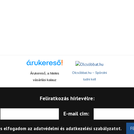
Olcsóbbat.hu – Spórolni
Árukereső, a hiteles
tudni kell
vásárlási kalauz
Feliratkozás hírlevélre:
E-mail cím:
és elfogadom az
adatvédelmi és adatkezelési szabályzatot
.
F