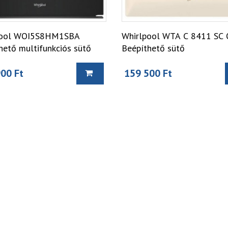
pool WOI5S8HM1SBA
Whirlpool WTA C 8411 SC
hető multifunkciós sütő
Beépíthető sütő
00 Ft
159 500 Ft