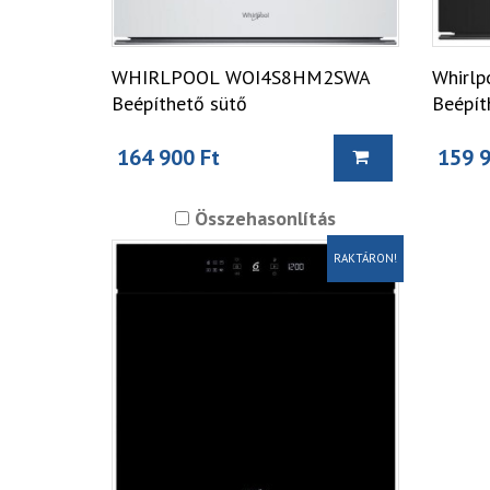
WHIRLPOOL WOI4S8HM2SWA
Whirl
Beépíthető sütő
Beépít
164 900 Ft
159 9
Összehasonlítás
RAKTÁRON!