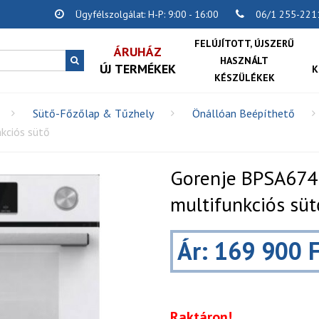
Ügyfélszolgálat: H-P: 9:00 - 16:00
06/1 255-221
FELÚJÍTOTT, ÚJSZERŰ
ÁRUHÁZ
HASZNÁLT
ÚJ TERMÉKEK
K
KÉSZÜLÉKEK
Sütő-Főzőlap & Tűzhely
Önállóan Beépíthető
kciós sütő
Gorenje BPSA674
multifunkciós süt
Ár: 169 900 F
Raktáron!