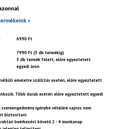
azonnal
termékeink »
t
6990 Ft
7990 Ft (3 db termékig)
3 db termék felett, előre egyeztetett
egyedi áron
 nélküli emeletre szállítás esetén, előre egyeztetett
atkozik. Több darab esetén előre egyeztetett egyedi
, csereengedmény igénybe vételére sajnos nem
t biztosítani
 raktári beérkezést követő 2 - 4 munkanap
 jelenleg teljesíteni.