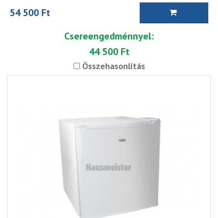
54 500 Ft
Csereengedménnyel:
44 500 Ft
Összehasonlítás