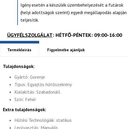
Igény esetén a készülék üzembehelyezését a futárok
(helyi adottságok szerint) egyedi megállapodás alapján
teljesítik.
ÜGYFÉLSZOLGÁLAT
: HÉTFŐ-PÉNTEK: 09:00-16:00
Termékleírás
Figyelmébe ajánljuk
Tulajdonságok:
Gyártó: Gorenje
Típus: Egyajtós hűtőszekrény
Kialakítás: Szabadonáll
Szín: Fehér
Extra tulajdonságok:
Hűtési Technológiák: statikus
Leolvasztás: Manuális