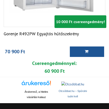
10 000 Ft csereengedmény!
Gorenje R492PW Egyajtós hűtőszekrény
70 900 Ft
Csereengedménnyel:
60 900 Ft
Olcsóbbat.hu – Spórolni
Árukereső, a hiteles
tudni kell
vásárlási kalauz