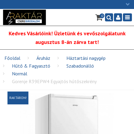
×
0
Ügyfélszolgálat: H-P: 9:00 - 16:00
Nav
06/1 255-2211
Kedves Vásárlóink! Üzletünk és vevőszolgálatunk
info@cserebirodalom.hu
augusztus 8-án zárva tart!
Főoldal
Áruház
Háztartási nagygép
Hűtő & Fagyasztó
Szabadonálló
Normál
Gorenje R39EPW4 Egyajtós hűtőszekrény
RAKTÁRON!