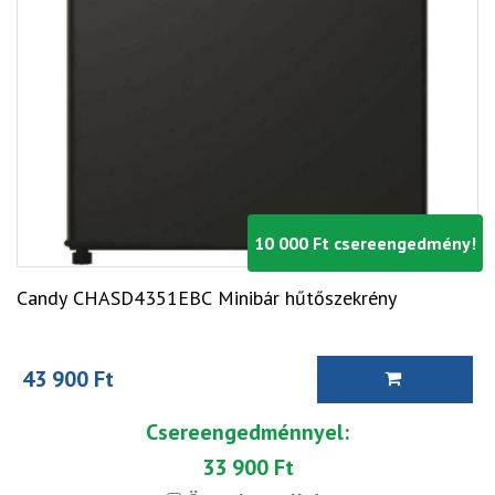
10 000 Ft csereengedmény!
Candy CHASD4351EBC Minibár hűtőszekrény
43 900 Ft
Csereengedménnyel:
33 900 Ft