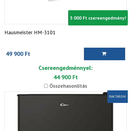
5 000 Ft csereengedmény!
Hausmeister HM-3101
49 900 Ft
Csereengedménnyel:
44 900 Ft
Összehasonlítás
RAKTÁRON!