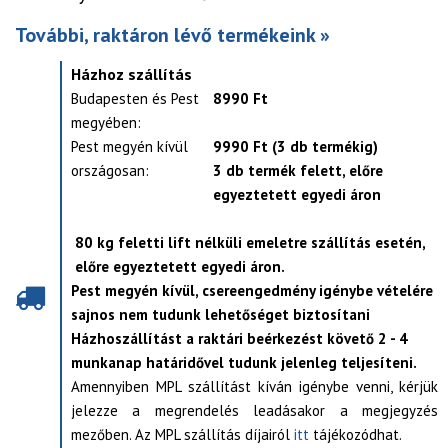
További, raktáron lévő termékeink »
Házhoz szállítás
Budapesten és Pest
8990 Ft
megyében:
Pest megyén kívül
9990 Ft (3 db termékig)
országosan:
3 db termék felett, előre
egyeztetett egyedi áron
80 kg feletti lift nélküli emeletre szállítás esetén,
előre egyeztetett egyedi áron.
Pest megyén kívül, csereengedmény igénybe vételére
sajnos nem tudunk lehetőséget biztosítani
Házhoszállítást a raktári beérkezést követő 2 - 4
munkanap határidővel tudunk jelenleg teljesíteni.
Amennyiben MPL szállítást kíván igénybe venni, kérjük
jelezze a megrendelés leadásakor a megjegyzés
mezőben. Az MPL szállítás díjairól
itt
tájékozódhat.