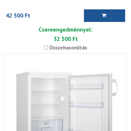
42 500 Ft
Csereengedménnyel:
32 500 Ft
Összehasonlítás