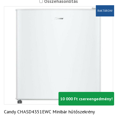
Összehasonlítás
RAKTÁRON!
10 000 Ft csereengedmény!
Candy CHASD4351EWC Minibár hűtőszekrény