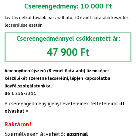
Csereengedmény:
10 000 Ft
Javítás nélkül tovább használható, 20 évnél fiatalabb készülék
lecserélése esetén.
Csereengedménnyel csökkentett ár:
47 900 Ft
Amennyiben újszerű (8 évnél fiatalabb) üzemképes
készülékét szeretné lecserélni, lépjen kapcsolatba
ügyfélszolgálatunkkal
06 1 255-2211
A csereengedmény igénybevételeinek feltételeiről
itt
olvashat
»
Raktáron!
Személyesen átvehető:
azonnal