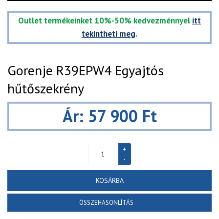
Outlet termékeinket 10%-50% kedvezménnyel
itt
tekintheti meg
.
Gorenje R39EPW4 Egyajtós
hűtőszekrény
Ár: 57 900 Ft
KOSÁRBA
ÖSSZEHASONLÍTÁS