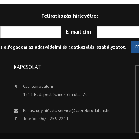
Feliratkozás hírlevélre:
E-mail cím:
és elfogadom az
adatvédelmi és adatkezelési szabályzatot
.
F
KAPCSOLAT
Cserebirodalom
1211 Budapest, Színesfém utca 20.
Panaszügyintézés:
service@cserebirodalom.hu
Telefon: 06/1 255-2211