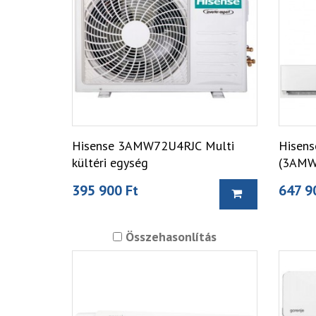
Hisense 3AMW72U4RJC Multi
Hisens
kültéri egység
(3AMW
Split k
395 900 Ft
647 9
Összehasonlítás