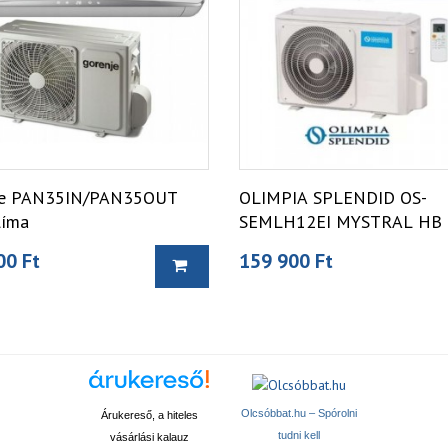
je PAN35IN/PAN35OUT
OLIMPIA SPLENDID OS-
líma
SEMLH12EI MYSTRAL HB E
klíma
00 Ft
159 900 Ft
Olcsóbbat.hu – Spórolni
Árukereső, a hiteles
tudni kell
vásárlási kalauz