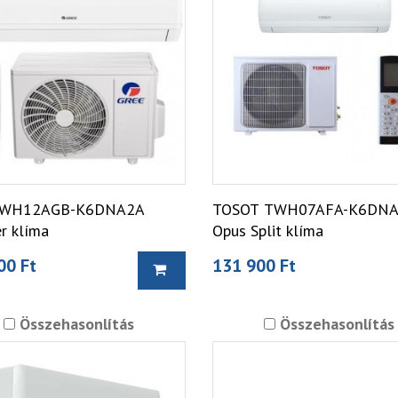
GWH12AGB-K6DNA2A
TOSOT TWH07AFA-K6DN
r klíma
Opus Split klíma
00 Ft
131 900 Ft
Összehasonlítás
Összehasonlítás