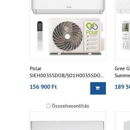
Polar
Gree 
SIEH0035SDOB/SO1H0035SDOB
Summe
Optimum Split klíma
156 900 Ft
189 5
Összehasonlítás