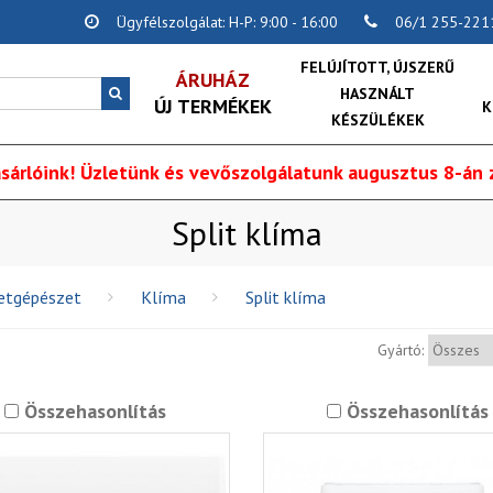
Ügyfélszolgálat: H-P: 9:00 - 16:00
06/1 255-221
FELÚJÍTOTT, ÚJSZERŰ
ÁRUHÁZ
HASZNÁLT
ÚJ TERMÉKEK
K
KÉSZÜLÉKEK
sárlóink! Üzletünk és vevőszolgálatunk augusztus 8-án z
Split klíma
letgépészet
Klíma
Split klíma
Gyártó:
Összehasonlítás
Összehasonlítás