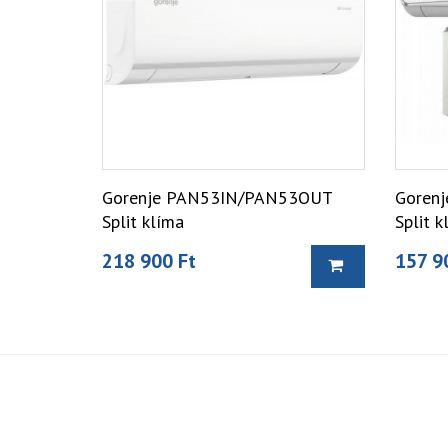
Gorenje PAN53IN/PAN53OUT
Goren
Split klíma
Split k
218 900 Ft
157 9