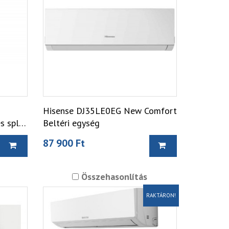
Hisense DJ35LE0EG New Comfort
 split
Beltéri egység
87 900 Ft
Összehasonlítás
RAKTÁRON!