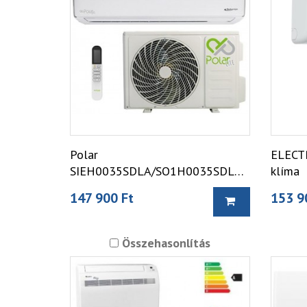
Polar
ELECTR
SIEH0035SDLA/SO1H0035SDLA
klíma
Lite Split klíma
147 900 Ft
153 9
Összehasonlítás