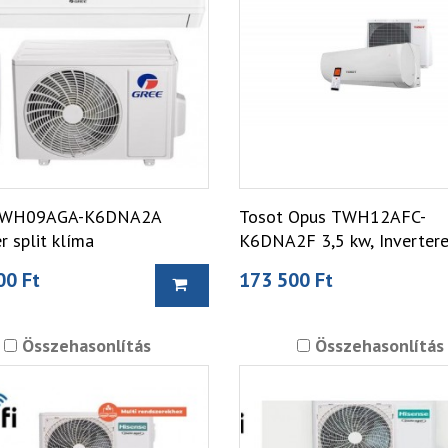
GWH09AGA-K6DNA2A
Tosot Opus TWH12AFC-
 split klíma
K6DNA2F 3,5 kw, Inverteres
klíma szett
00 Ft
173 500 Ft
Összehasonlítás
Összehasonlítás