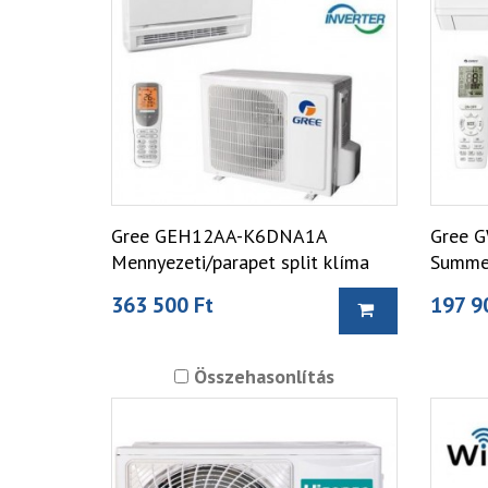
Gree GEH12AA-K6DNA1A
Gree 
Mennyezeti/parapet split klíma
Summer
363 500 Ft
197 9
Összehasonlítás