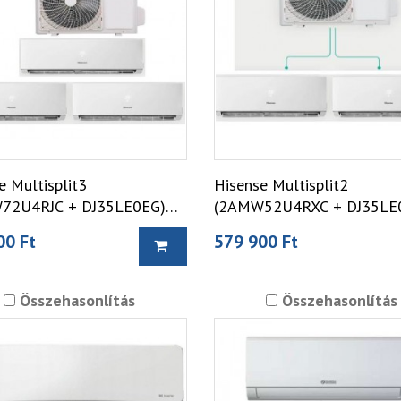
e Multisplit3
Hisense Multisplit2
72U4RJC + DJ35LE0EG)
(2AMW52U4RXC + DJ35LE
líma
Split klíma
00 Ft
579 900 Ft
Összehasonlítás
Összehasonlítás