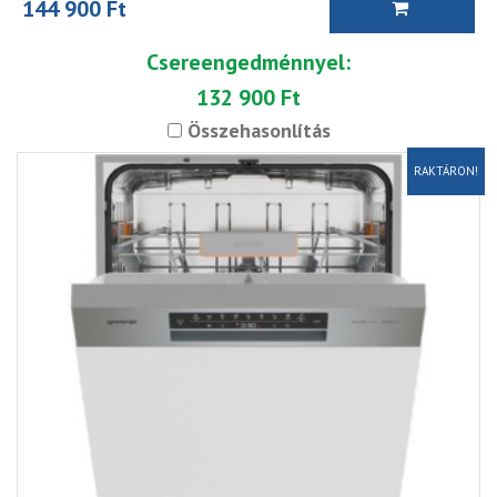
144 900 Ft
Csereengedménnyel:
132 900 Ft
Összehasonlítás
RAKTÁRON!