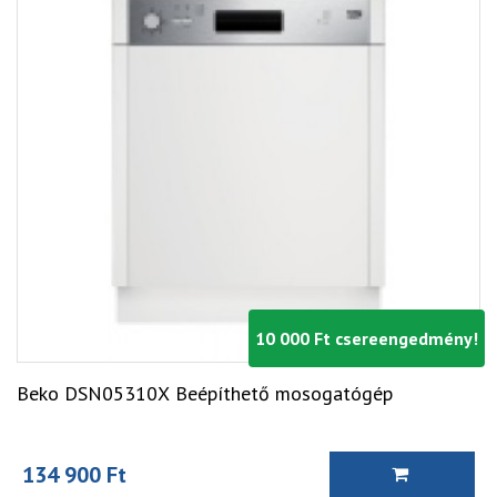
10 000 Ft csereengedmény!
Beko DSN05310X Beépíthető mosogatógép
134 900 Ft