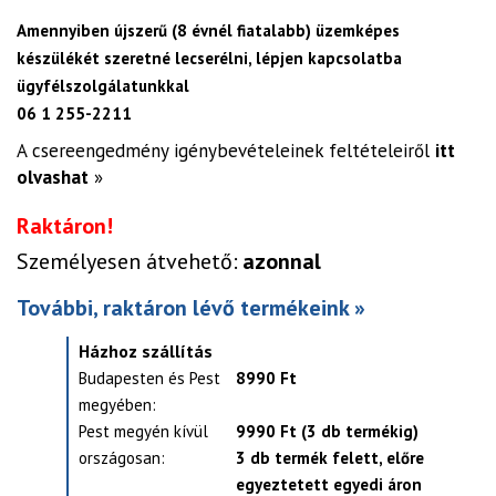
Amennyiben újszerű (8 évnél fiatalabb) üzemképes
készülékét szeretné lecserélni, lépjen kapcsolatba
ügyfélszolgálatunkkal
06 1 255-2211
A csereengedmény igénybevételeinek feltételeiről
itt
olvashat
»
Raktáron!
Személyesen átvehető:
azonnal
További, raktáron lévő termékeink »
Házhoz szállítás
Budapesten és Pest
8990 Ft
megyében:
Pest megyén kívül
9990 Ft (3 db termékig)
országosan:
3 db termék felett, előre
egyeztetett egyedi áron