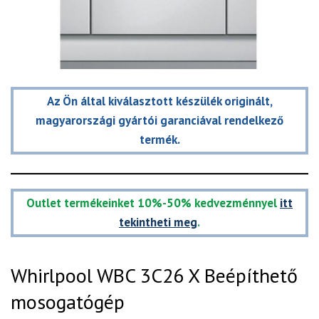
Az Ön által kiválasztott készülék originált,
magyarországi gyártói garanciával rendelkező
termék.
Outlet termékeinket 10%-50% kedvezménnyel
itt
tekintheti meg
.
Whirlpool WBC 3C26 X Beépíthető
mosogatógép