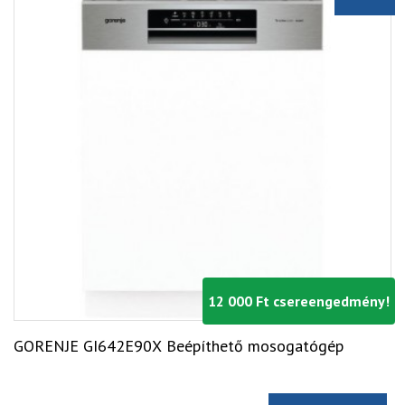
12 000 Ft csereengedmény!
GORENJE GI642E90X Beépíthető mosogatógép