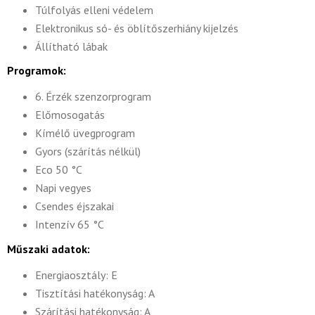
Túlfolyás elleni védelem
Elektronikus só- és öblítőszerhiány kijelzés
Állítható lábak
Programok:
6. Érzék szenzorprogram
Előmosogatás
Kímélő üvegprogram
Gyors (szárítás nélkül)
Eco 50 °C
Napi vegyes
Csendes éjszakai
Intenzív 65 °C
Műszaki adatok:
Energiaosztály: E
Tisztítási hatékonyság: A
Szárítási hatékonyság: A