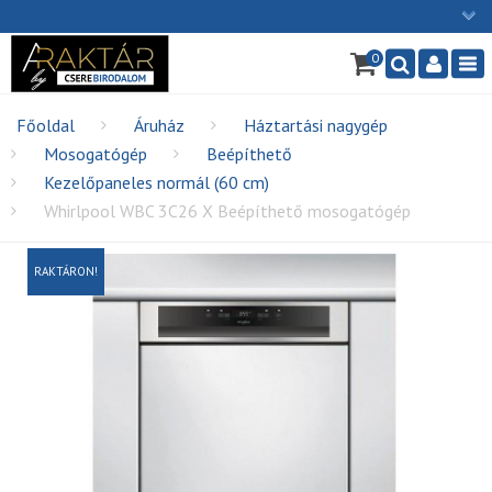
×
0
Ügyfélszolgálat: H-P: 9:00 - 16:00
Nav
06/1 255-2211
info@cserebirodalom.hu
Főoldal
Áruház
Háztartási nagygép
Mosogatógép
Beépíthető
Kezelőpaneles normál (60 cm)
Whirlpool WBC 3C26 X Beépíthető mosogatógép
RAKTÁRON!