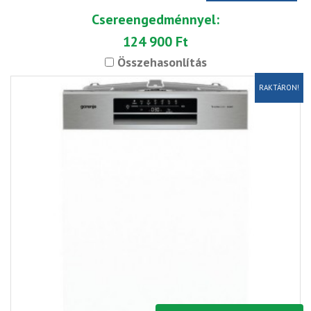
Csereengedménnyel:
124 900 Ft
Összehasonlítás
RAKTÁRON!