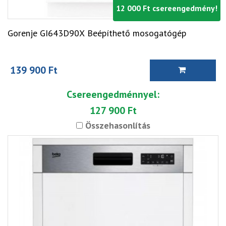
12 000 Ft csereengedmény!
Gorenje GI643D90X Beépíthető mosogatógép
139 900 Ft
Csereengedménnyel:
127 900 Ft
Összehasonlítás