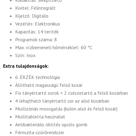
Kialakítás: Beépíthető
Kivitel: Félintegrált
Kijelző: Digitális
Vezérlés: Elektronikus
Kapacitás: 14 teríték
Programok száma: 8
Max. vízbemeneti hőmérséklet: 60 °C
Szín: Inox
Extra tulajdonságok:
6. ÉRZÉK technológia
Állítható magasságú felső kosár
Fix tányértartó sorok + 2 csészetartó a felső kosárban
4 lehajtható tányértartó sor az alsó kosárban
Multizónás mosogatás (külön alsó és felső kosár)
Multitabletta használat
Antibakteriális öblítés opciós gomb
Fémszita szűrőrendszer