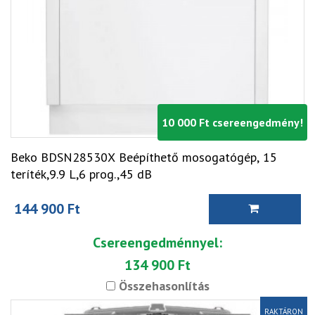
10 000 Ft csereengedmény!
Beko BDSN28530X Beépíthető mosogatógép, 15
teríték,9.9 L,6 prog.,45 dB
144 900 Ft
Csereengedménnyel:
134 900 Ft
Összehasonlítás
RAKTÁRON