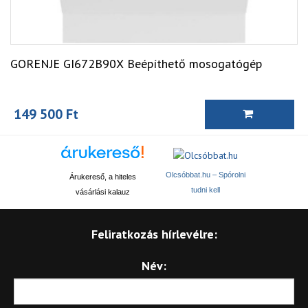
GORENJE GI672B90X Beépíthető mosogatógép
149 500 Ft
Olcsóbbat.hu – Spórolni
Árukereső, a hiteles
tudni kell
vásárlási kalauz
Feliratkozás hírlevélre:
Név: