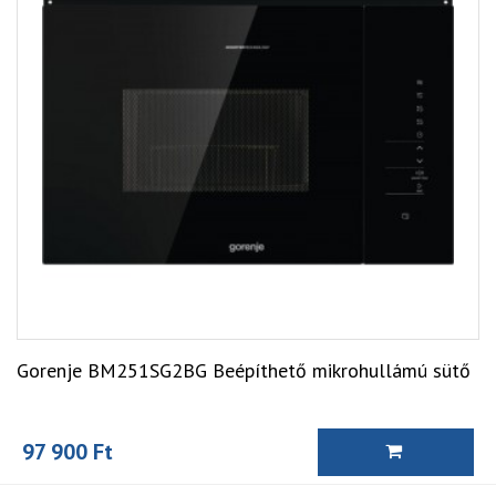
Gorenje BM251SG2BG Beépíthető mikrohullámú sütő
97 900 Ft