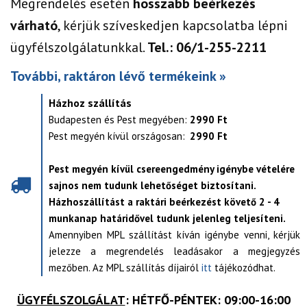
Megrendelés esetén
hosszabb beérkezés
várható
, kérjük szíveskedjen kapcsolatba lépni
ügyfélszolgálatunkkal.
Tel.: 06/1-255-2211
További, raktáron lévő termékeink »
Házhoz szállítás
Budapesten és Pest megyében:
2990 Ft
Pest megyén kívül országosan:
2990 Ft
Pest megyén kívül csereengedmény igénybe vételére
sajnos nem tudunk lehetőséget biztosítani.
Házhoszállítást a raktári beérkezést követő 2 - 4
munkanap határidővel tudunk jelenleg teljesíteni.
Amennyiben MPL szállítást kíván igénybe venni, kérjük
jelezze a megrendelés leadásakor a megjegyzés
mezőben. Az MPL szállítás díjairól
itt
tájékozódhat.
ÜGYFÉLSZOLGÁLAT
: HÉTFŐ-PÉNTEK: 09:00-16:00