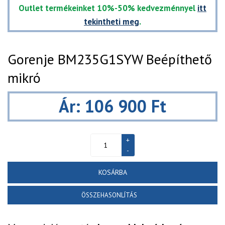
Outlet termékeinket 10%-50% kedvezménnyel
itt
tekintheti meg
.
Gorenje BM235G1SYW Beépíthető
mikró
Ár: 106 900 Ft
KOSÁRBA
ÖSSZEHASONLÍTÁS