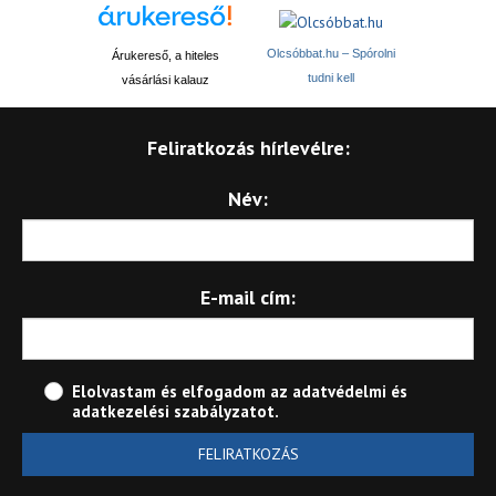
Olcsóbbat.hu – Spórolni
Árukereső, a hiteles
tudni kell
vásárlási kalauz
Feliratkozás hírlevélre:
Név:
E-mail cím:
Elolvastam és elfogadom az
adatvédelmi és
adatkezelési szabályzatot
.
FELIRATKOZÁS