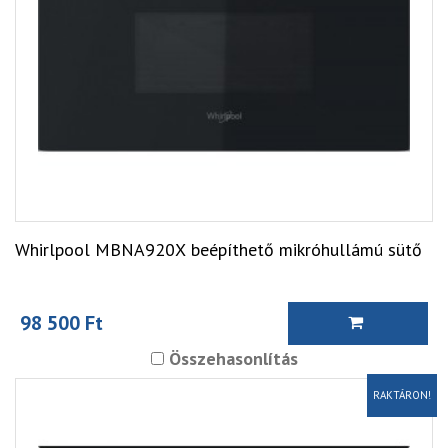
Whirlpool MBNA920X beépíthető mikróhullámú sütő
98 500 Ft
Összehasonlítás
RAKTÁRON!