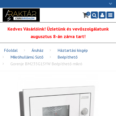
×
0
Ügyfélszolgálat: H-P: 9:00 - 16:00
Nav
06/1 255-2211
Kedves Vásárlóink! Üzletünk és vevőszolgálatunk
info@cserebirodalom.hu
augusztus 8-án zárva tart!
Főoldal
Áruház
Háztartási kisgép
Mikróhullámú Sütő
Beépíthető
Gorenje BM235G1SYW Beépíthető mikró