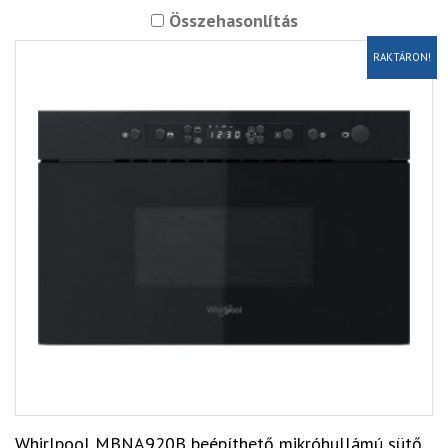
Összehasonlítás
RAKTÁRON!
Whirlpool MBNA920B beépíthető mikróhullámú sütő