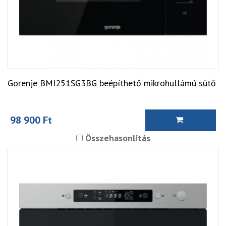
Gorenje BMI251SG3BG beépíthető mikrohullámú sütő
98 900 Ft
Összehasonlítás