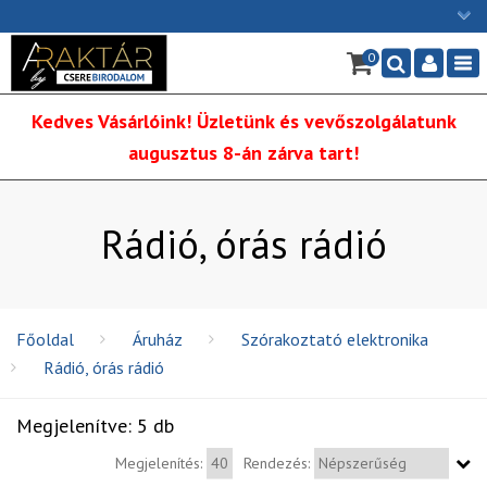
×
0
Ügyfélszolgálat: H-P: 9:00 - 16:00
Nav
06/1 255-2211
Kedves Vásárlóink! Üzletünk és vevőszolgálatunk
info@cserebirodalom.hu
augusztus 8-án zárva tart!
Rádió, órás rádió
Főoldal
Áruház
Szórakoztató elektronika
Rádió, órás rádió
Megjelenítve: 5 db
Megjelenítés:
Rendezés: