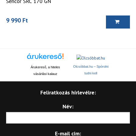
Sencor SRC 170 GN
9 990 Ft
Olcsóbbat.hu – Spórolni
Árukereső, a hiteles
tudni kell
vásárlási kalauz
Feliratkozás hírlevélre:
Név:
E-mail cím: