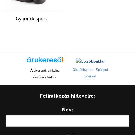
Gyümölcsprés
Olcsóbbat.hu – Spórolni
Árukereső, a hiteles
tudni kell
vásárlási kalauz
Feliratkozás hírlevélre:
Név: