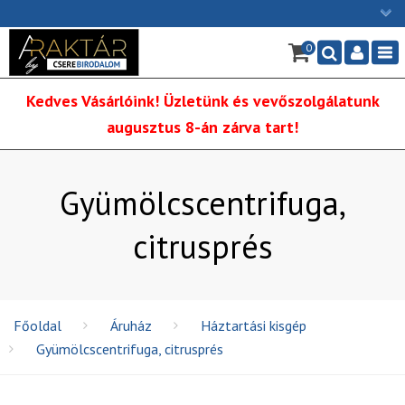
×
0
Ügyfélszolgálat: H-P: 9:00 - 16:00
Nav
06/1 255-2211
Kedves Vásárlóink! Üzletünk és vevőszolgálatunk
info@cserebirodalom.hu
augusztus 8-án zárva tart!
Gyümölcscentrifuga,
citrusprés
Főoldal
Áruház
Háztartási kisgép
Gyümölcscentrifuga, citrusprés