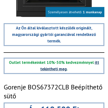
Személyesen átvehető:
1 munkanap
Az Ön által kiválasztott készülék originált,
magyarországi gyártói garanciával rendelkező
termék.
Outlet termékeinket 10%-50% kedvezménnyel
itt
tekintheti meg
.
Gorenje BOS67372CLB Beépíthető
sütő