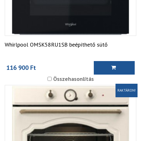
Whirlpool OMSK58RU1SB beépíthető sütő
116 900 Ft
Összehasonlítás
RAKTÁRON!