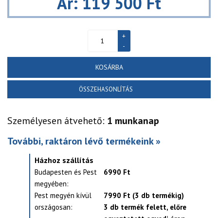
Ár: 119 500 Ft
KOSÁRBA
ÖSSZEHASONLÍTÁS
Személyesen átvehető:
1 munkanap
További, raktáron lévő termékeink »
Házhoz szállítás
Budapesten és Pest
6990 Ft
megyében:
Pest megyén kívül
7990 Ft (3 db termékig)
országosan:
3 db termék felett, előre