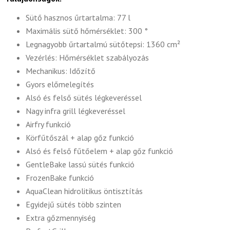
Sütő hasznos űrtartalma: 77 l
Maximális sütő hőmérséklet: 300 °
Legnagyobb űrtartalmú sütőtepsi: 1360 cm²
Vezérlés: Hőmérséklet szabályozás
Mechanikus: Időzítő
Gyors előmelegítés
Alsó és felső sütés légkeveréssel
Nagy infra grill légkeveréssel
Airfry funkció
Körfűtőszál + alap gőz funkció
Alsó és felső fűtőelem + alap gőz funkció
GentleBake lassú sütés funkció
FrozenBake funkció
AquaClean hidrolitikus öntisztítás
Egyidejű sütés több szinten
Extra gőzmennyiség