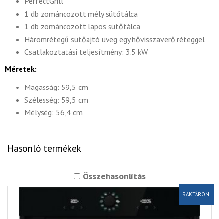
PerfectGrill
1 db zománcozott mély sütőtálca
1 db zománcozott lapos sütőtálca
Háromrétegű sütőajtó üveg egy hővisszaverő réteggel
Csatlakoztatási teljesítmény: 3.5 kW
Méretek:
Magasság: 59,5 cm
Szélesség: 59,5 cm
Mélység: 56,4 cm
Hasonló termékek
Összehasonlítás
RAKTÁRON!