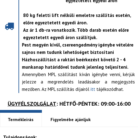
egyeztetett egyedi áron
80 kg feletti lift nélküli emeletre szállítás esetén,
előre egyeztetett egyedi áron.
Az ár 1 db-ra vonatkozik. Több darab esetén előre
egyeztetett egyedi áron szállítjuk.
Pest megyén kívül, csereengedmény igénybe vételére
sajnos nem tudunk lehetőséget biztosítani
Házhoszállítást a raktári beérkezést követő 2 - 4
munkanap határidővel tudunk jelenleg teljesíteni.
Amennyiben MPL szállítást kíván igénybe venni, kérjük
jelezze a megrendelés leadásakor a megjegyzés
mezőben. Az MPL szállítás díjairól
itt
tájékozódhat.
ÜGYFÉLSZOLGÁLAT
: HÉTFŐ-PÉNTEK: 09:00-16:00
Termékleírás
Figyelmébe ajánljuk
Tulajdonságok: