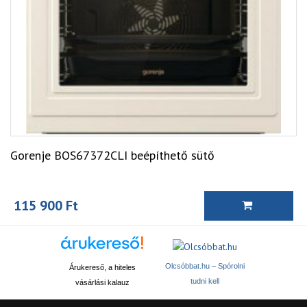
Gorenje BOS67372CLI beépíthető sütő
115 900 Ft
Olcsóbbat.hu – Spórolni
Árukereső, a hiteles
tudni kell
vásárlási kalauz