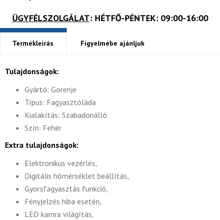
ÜGYFÉLSZOLGÁLAT
: HÉTFŐ-PÉNTEK: 09:00-16:00
Termékleírás
Figyelmébe ajánljuk
Tulajdonságok:
Gyártó: Gorenje
Típus: Fagyasztóláda
Kialakítás: Szabadonálló
Szín: Fehér
Extra tulajdonságok:
Elektronikus vezérlés,
Digitális hőmérséklet beállítás,
Gyorsfagyasztás funkció,
Fényjelzés hiba esetén,
LED kamra világítás,