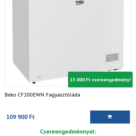
15 000 Ft csereengedmény!
Beko CF200EWN Fagyasztóláda
109 900 Ft
Csereengedménnyel: