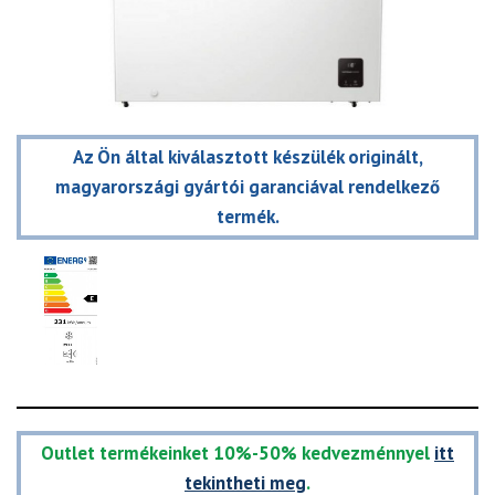
Az Ön által kiválasztott készülék originált,
magyarországi gyártói garanciával rendelkező
termék.
Outlet termékeinket 10%-50% kedvezménnyel
itt
tekintheti meg
.