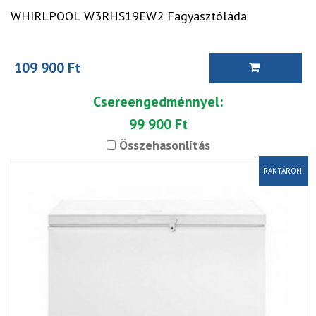
WHIRLPOOL W3RHS19EW2 Fagyasztóláda
109 900 Ft
Csereengedménnyel:
99 900 Ft
Összehasonlítás
RAKTÁRON!