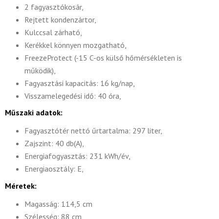
2 fagyasztókosár,
Rejtett kondenzártor,
Kulccsal zárható,
Kerékkel könnyen mozgatható,
FreezeProtect (-15 C-os külső hőmérsékleten is
működik),
Fagyasztási kapacitás: 16 kg/nap,
Visszamelegedési idő: 40 óra,
Műszaki adatok:
Fagyasztótér nettó űrtartalma: 297 liter,
Zajszint: 40 db(A),
Energiafogyasztás: 231 kWh/év,
Energiaosztály: E,
Méretek:
Magasság: 114,5 cm
Szélesség: 88 cm