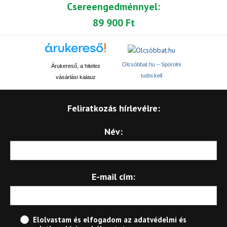
Csereengedménnyel:
89 900 Ft
Olcsóbbat.hu – Spórolni
Árukereső, a hiteles
tudni kell
vásárlási kalauz
Feliratkozás hírlevélre:
Név:
E-mail cím:
Elolvastam és elfogadom az
adatvédelmi és