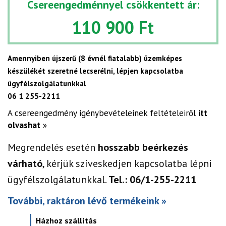
Csereengedménnyel csökkentett ár:
110 900 Ft
Amennyiben újszerű (8 évnél fiatalabb) üzemképes
készülékét szeretné lecserélni, lépjen kapcsolatba
ügyfélszolgálatunkkal
06 1 255-2211
A csereengedmény igénybevételeinek feltételeiről
itt
olvashat
»
Megrendelés esetén
hosszabb beérkezés
várható
, kérjük szíveskedjen kapcsolatba lépni
ügyfélszolgálatunkkal.
Tel.: 06/1-255-2211
További, raktáron lévő termékeink »
Házhoz szállítás