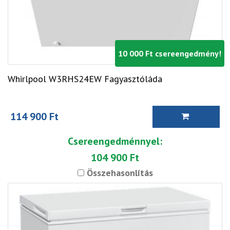
10 000 Ft csereengedmény!
Whirlpool W3RHS24EW Fagyasztóláda
114 900 Ft
Csereengedménnyel:
104 900 Ft
Összehasonlítás