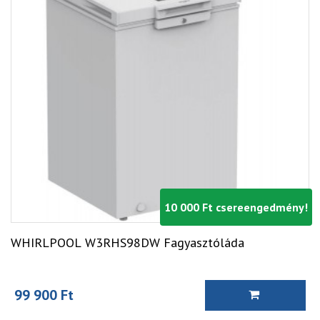
10 000 Ft csereengedmény!
WHIRLPOOL W3RHS98DW Fagyasztóláda
99 900 Ft