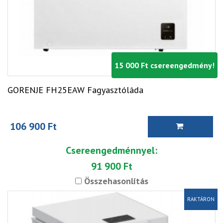
15 000 Ft csereengedmény!
GORENJE FH25EAW Fagyasztóláda
106 900 Ft
Csereengedménnyel:
91 900 Ft
Összehasonlítás
RAKTÁRON