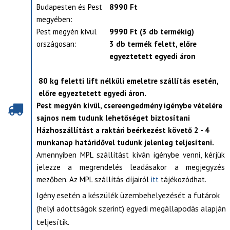
Budapesten és Pest
8990 Ft
megyében:
Pest megyén kívül
9990 Ft (3 db termékig)
országosan:
3 db termék felett, előre
egyeztetett egyedi áron
80 kg feletti lift nélküli emeletre szállítás esetén,
előre egyeztetett egyedi áron.
Pest megyén kívül, csereengedmény igénybe vételére
sajnos nem tudunk lehetőséget biztosítani
Házhoszállítást a raktári beérkezést követő 2 - 4
munkanap határidővel tudunk jelenleg teljesíteni.
Amennyiben MPL szállítást kíván igénybe venni, kérjük
jelezze a megrendelés leadásakor a megjegyzés
mezőben. Az MPL szállítás díjairól
itt
tájékozódhat.
Igény esetén a készülék üzembehelyezését a futárok
(helyi adottságok szerint) egyedi megállapodás alapján
teljesítik.