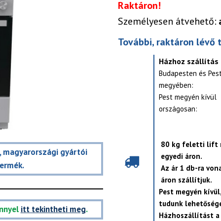
Raktáron!
Személyesen átvehető:
További, raktáron lévő 
Házhoz szállítás
Budapesten és Pes
megyében:
Pest megyén kívül
országosan:
80 kg feletti lift
t, magyarországi gyártói
egyedi áron.
termék.
Az ár 1 db-ra von
áron szállítjuk.
Pest megyén kívül
tudunk lehetősége
nnyel
itt tekintheti meg
.
Házhoszállítást a