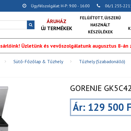
Ügyfélszolgálat: H-P: 9:00 - 16:00
06/1 255-221
FELÚJÍTOTT, ÚJSZERŰ
ÁRUHÁZ
HASZNÁLT
ÚJ TERMÉKEK
K
KÉSZÜLÉKEK
sárlóink! Üzletünk és vevőszolgálatunk augusztus 8-án z
Sütő-Főzőlap & Tűzhely
Tűzhely (Szabadonálló)
GORENJE GK5C42S
Ár: 129 500 F