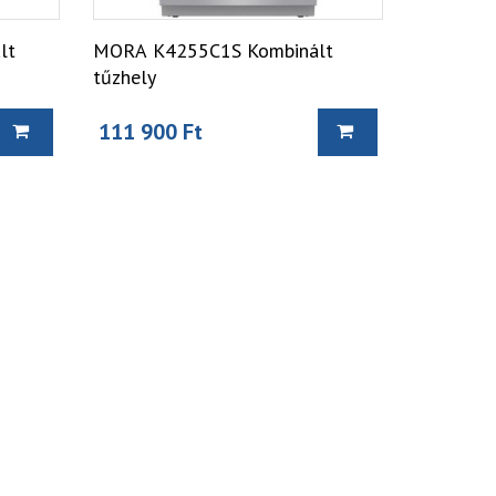
lt
MORA K4255C1S Kombinált
tűzhely
111 900 Ft