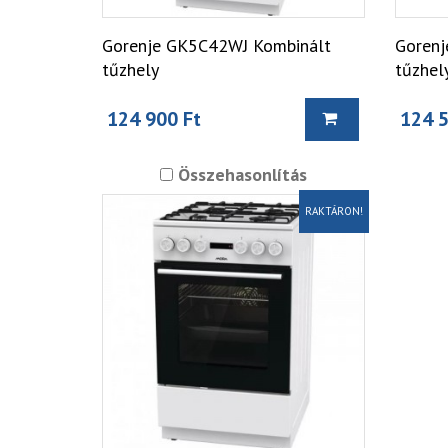
Gorenje GK5C42WJ Kombinált
Goren
tűzhely
tűzhel
124 900 Ft
124 5
Összehasonlítás
RAKTÁRON!