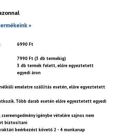
azonnal
termékeink »
t
6990 Ft
7990 Ft (3 db termékig)
3 db termék felett, előre egyeztetett
egyedi áron
 nélküli emeletre szállítás esetén, előre egyeztetett
atkozik. Több darab esetén előre egyeztetett egyedi
, csereengedmény igénybe vételére sajnos nem
t biztosítani
 raktári beérkezést követő 2 - 4 munkanap