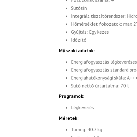
Főzőzónák száma: 4
Sütősín
Integrált tisztítórendszer: Hidro
Hőmérséklet fokozatok: max 2
Gyújtás: Egy kezes
Időzítő
Műszaki adatok:
Energiafogyasztás légkeverése
Energiafogyasztás standard pr
Energiahatékonysági skála: A++
Sütő nettó űrtartalma: 70 l
Programok:
Légkeverés
Méretek:
Tömeg: 40.7 kg