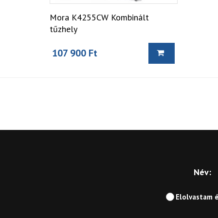
Mora K4255CW Kombinált
tűzhely
107 900 Ft
Név:
Elolvastam 