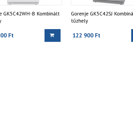
je GK5C42WH-B Kombinált
Gorenje GK5C42SJ Kombiná
y
tűzhely
00 Ft
122 900 Ft