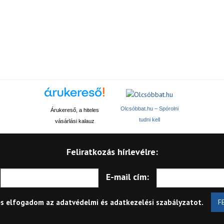
Olcsóbbat.hu – Spórolni
Árukereső, a hiteles
tudni kell
vásárlási kalauz
Feliratkozás hírlevélre:
E-mail cím:
és elfogadom az
adatvédelmi és adatkezelési szabályzatot
.
F