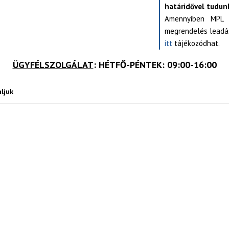
határidővel tudunk
Amennyiben MPL s
megrendelés leadás
itt
tájékozódhat.
ÜGYFÉLSZOLGÁLAT
: HÉTFŐ-PÉNTEK: 09:00-16:00
ljuk