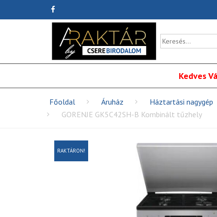
Kedves Vá
Főoldal
Áruház
Háztartási nagygép
GORENJE GK5C42SH-B Kombinált tűzhely
RAKTÁRON!