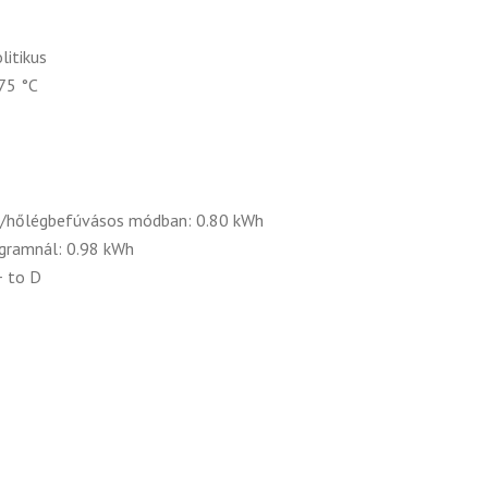
litikus
75 °C
s/hőlégbefúvásos módban: 0.80 kWh
ogramnál: 0.98 kWh
+ to D