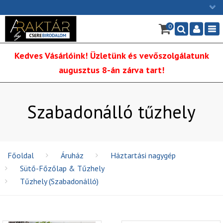
×
0
Ügyfélszolgálat: H-P: 9:00 - 16:00
Nav
06/1 255-2211
Kedves Vásárlóink! Üzletünk és vevőszolgálatunk
info@cserebirodalom.hu
augusztus 8-án zárva tart!
Szabadonálló tűzhely
Főoldal
Áruház
Háztartási nagygép
Sütő-Főzőlap & Tűzhely
Tűzhely (Szabadonálló)