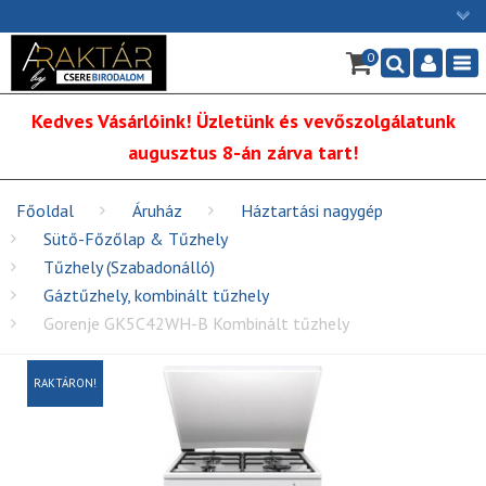
×
0
Ügyfélszolgálat: H-P: 9:00 - 16:00
Nav
06/1 255-2211
Kedves Vásárlóink! Üzletünk és vevőszolgálatunk
info@cserebirodalom.hu
augusztus 8-án zárva tart!
Főoldal
Áruház
Háztartási nagygép
Sütő-Főzőlap & Tűzhely
Tűzhely (Szabadonálló)
Gáztűzhely, kombinált tűzhely
Gorenje GK5C42WH-B Kombinált tűzhely
RAKTÁRON!