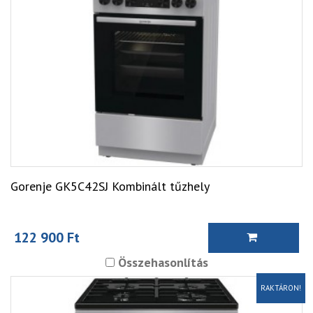
Gorenje GK5C42SJ Kombinált tűzhely
122 900 Ft
Összehasonlítás
RAKTÁRON!