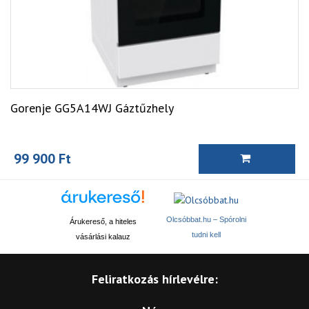
Gorenje GG5A14WJ Gáztűzhely
99 900 Ft
Olcsóbbat.hu – Spórolni
Árukereső, a hiteles
tudni kell
vásárlási kalauz
Feliratkozás hírlevélre: