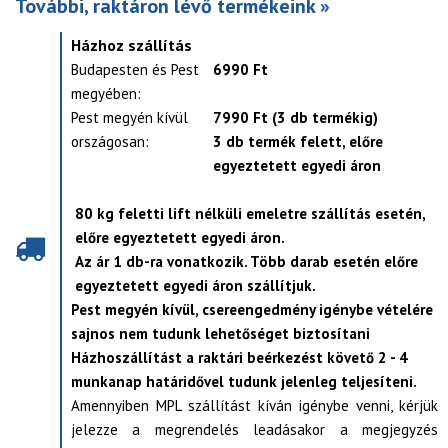
További, raktáron lévő termékeink »
Házhoz szállítás
Budapesten és Pest
6990 Ft
megyében:
Pest megyén kívül
7990 Ft (3 db termékig)
országosan:
3 db termék felett, előre
egyeztetett egyedi áron
80 kg feletti lift nélküli emeletre szállítás esetén,
előre egyeztetett egyedi áron.
Az ár 1 db-ra vonatkozik. Több darab esetén előre
egyeztetett egyedi áron szállítjuk.
Pest megyén kívül, csereengedmény igénybe vételére
sajnos nem tudunk lehetőséget biztosítani
Házhoszállítást a raktári beérkezést követő 2 - 4
munkanap határidővel tudunk jelenleg teljesíteni.
Amennyiben MPL szállítást kíván igénybe venni, kérjük
jelezze a megrendelés leadásakor a megjegyzés