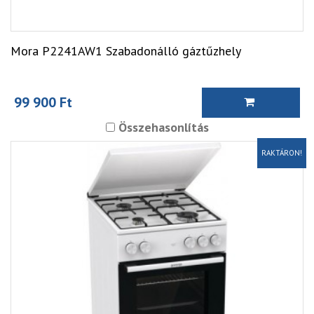
Mora P2241AW1 Szabadonálló gáztűzhely
99 900 Ft
Összehasonlítás
RAKTÁRON!