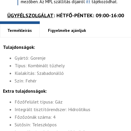
mezőben. Az MPL szállítás díjairól
itt
tájékozódhat.
ÜGYFÉLSZOLGÁLAT
: HÉTFŐ-PÉNTEK: 09:00-16:00
Termékleírás
Figyelmébe ajánljuk
Tulajdonságok:
Gyártó: Gorenje
Típus: Kombinált tűzhely
Kialakítás: Szabadonálló
Szín: Fehér
Extra tulajdonságok:
Főzőfelület típusa: Gáz
Integrált tisztítórendszer: Hidrolitikus
Főzőzónák száma: 4
Sütősín: Teleszkópos