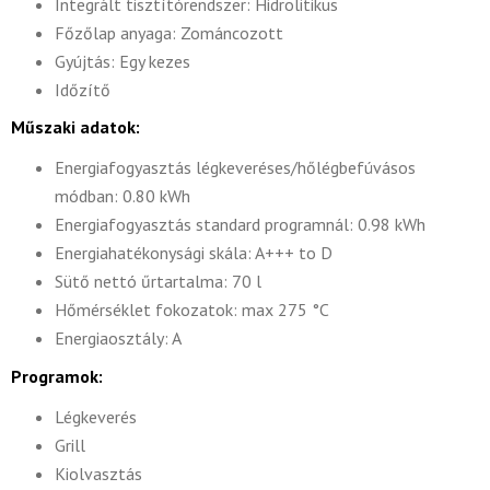
Integrált tisztítórendszer: Hidrolitikus
Főzőlap anyaga: Zománcozott
Gyújtás: Egy kezes
Időzítő
Műszaki adatok:
Energiafogyasztás légkeveréses/hőlégbefúvásos
módban: 0.80 kWh
Energiafogyasztás standard programnál: 0.98 kWh
Energiahatékonysági skála: A+++ to D
Sütő nettó űrtartalma: 70 l
Hőmérséklet fokozatok: max 275 °C
Energiaosztály: A
Programok:
Légkeverés
Grill
Kiolvasztás