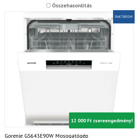
Összehasonlítás
RAKTÁRON!
12 000 Ft csereengedmény!
Gorenje GS643E90W Mosogatógép