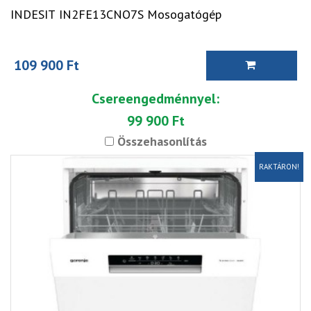
INDESIT IN2FE13CNO7S Mosogatógép
109 900 Ft
Csereengedménnyel:
99 900 Ft
Összehasonlítás
RAKTÁRON!