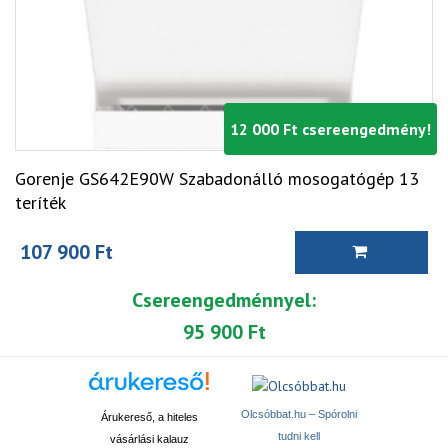
12 000 Ft csereengedmény!
Gorenje GS642E90W Szabadonálló mosogatógép 13
teríték
107 900 Ft
Csereengedménnyel:
95 900 Ft
Olcsóbbat.hu – Spórolni
Árukereső, a hiteles
tudni kell
vásárlási kalauz