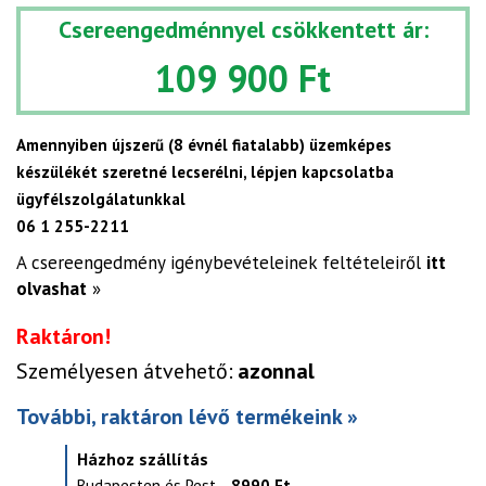
Csereengedménnyel csökkentett ár:
109 900 Ft
Amennyiben újszerű (8 évnél fiatalabb) üzemképes
készülékét szeretné lecserélni, lépjen kapcsolatba
ügyfélszolgálatunkkal
06 1 255-2211
A csereengedmény igénybevételeinek feltételeiről
itt
olvashat
»
Raktáron!
Személyesen átvehető:
azonnal
További, raktáron lévő termékeink »
Házhoz szállítás
Budapesten és Pest
8990 Ft