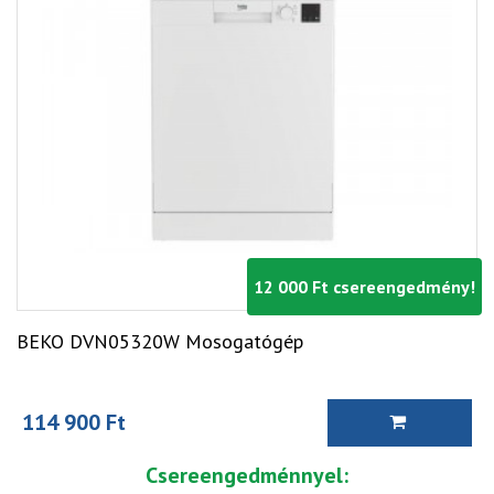
12 000 Ft csereengedmény!
BEKO DVN05320W Mosogatógép
114 900 Ft
Csereengedménnyel: