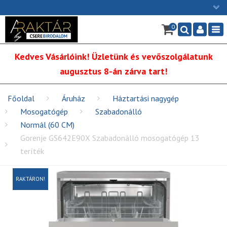
×
0
Ügyfélszolgálat: H-P: 9:00 - 16:00
Nav
06/1 255-2211
Kedves Vásárlóink! Üzletünk és vevőszolgálatunk
info@cserebirodalom.hu
augusztus 8-án zárva tart!
Főoldal
Áruház
Háztartási nagygép
Mosogatógép
Szabadonálló
Normál (60 CM)
Gorenje GS642E90X Szabadonálló mosogatógép 13
teríték
RAKTÁRON!