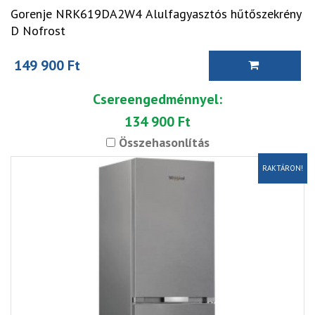
Gorenje NRK619DA2W4 Alulfagyasztós hűtőszekrény
D Nofrost
149 900 Ft
Csereengedménnyel:
134 900 Ft
Összehasonlítás
RAKTÁRON!