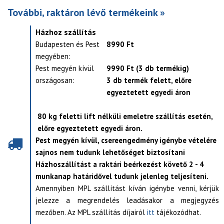
További, raktáron lévő termékeink »
Házhoz szállítás
Budapesten és Pest
8990 Ft
megyében:
Pest megyén kívül
9990 Ft (3 db termékig)
országosan:
3 db termék felett, előre
egyeztetett egyedi áron
80 kg feletti lift nélküli emeletre szállítás esetén,
előre egyeztetett egyedi áron.
Pest megyén kívül, csereengedmény igénybe vételére
sajnos nem tudunk lehetőséget biztosítani
Házhoszállítást a raktári beérkezést követő 2 - 4
munkanap határidővel tudunk jelenleg teljesíteni.
Amennyiben MPL szállítást kíván igénybe venni, kérjük
jelezze a megrendelés leadásakor a megjegyzés
mezőben. Az MPL szállítás díjairól
itt
tájékozódhat.