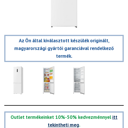
Az Ön által kiválasztott készülék originált,
magyarországi gyártói garanciával rendelkező
termék.
Outlet termékeinket 10%-50% kedvezménnyel
itt
tekintheti meg
.