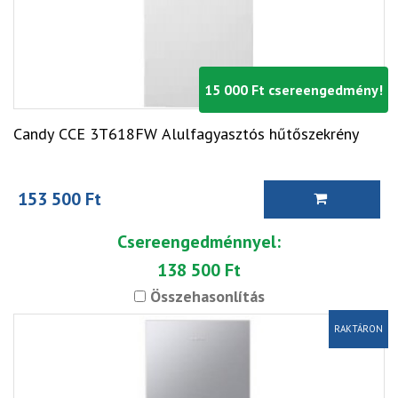
15 000 Ft csereengedmény!
Candy CCE 3T618FW Alulfagyasztós hűtőszekrény
153 500 Ft
Csereengedménnyel:
138 500 Ft
Összehasonlítás
RAKTÁRON