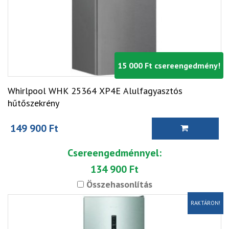
15 000 Ft csereengedmény!
Whirlpool WHK 25364 XP4E Alulfagyasztós
hűtőszekrény
149 900 Ft
Csereengedménnyel:
134 900 Ft
Összehasonlítás
RAKTÁRON!