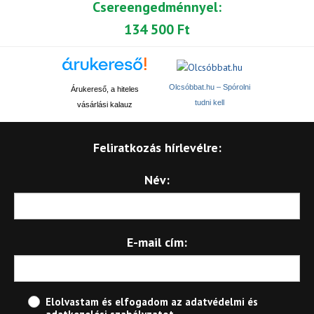
Csereengedménnyel:
134 500 Ft
Olcsóbbat.hu – Spórolni
Árukereső, a hiteles
tudni kell
vásárlási kalauz
Feliratkozás hírlevélre:
Név:
E-mail cím:
Elolvastam és elfogadom az
adatvédelmi és