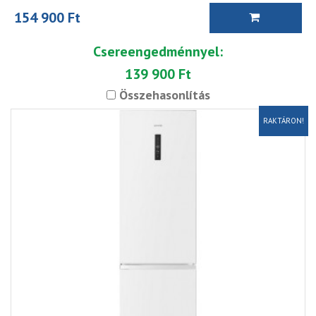
154 900 Ft
Csereengedménnyel:
139 900 Ft
Összehasonlítás
RAKTÁRON!