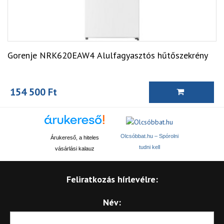
Gorenje NRK620EAW4 Alulfagyasztós hűtőszekrény
154 500 Ft
Olcsóbbat.hu – Spórolni
Árukereső, a hiteles
tudni kell
vásárlási kalauz
Feliratkozás hírlevélre:
Név: