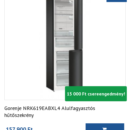
15 000 Ft csereengedmény!
Gorenje NRK619EABXL4 Alulfagyasztós
hűtőszekrény
157 900 Ft