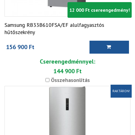
12 000 Ft csereengedmény!
Samsung RB33B610FSA/EF alulfagyasztós
hűtőszekrény
156 900 Ft
Csereengedménnyel:
144 900 Ft
Összehasonlítás
RAKTÁRON!