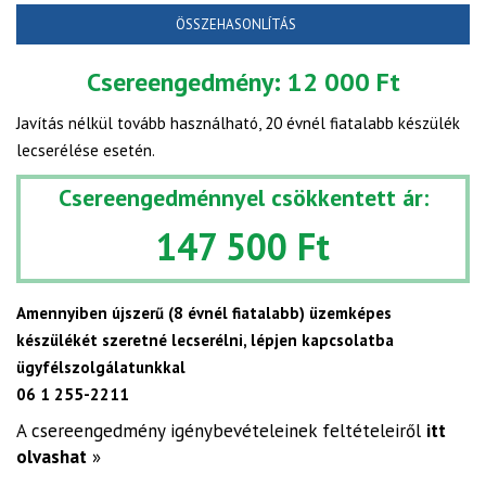
ÖSSZEHASONLÍTÁS
Csereengedmény:
12 000 Ft
Javítás nélkül tovább használható, 20 évnél fiatalabb készülék
lecserélése esetén.
Csereengedménnyel csökkentett ár:
147 500 Ft
Amennyiben újszerű (8 évnél fiatalabb) üzemképes
készülékét szeretné lecserélni, lépjen kapcsolatba
ügyfélszolgálatunkkal
06 1 255-2211
A csereengedmény igénybevételeinek feltételeiről
itt
olvashat
»