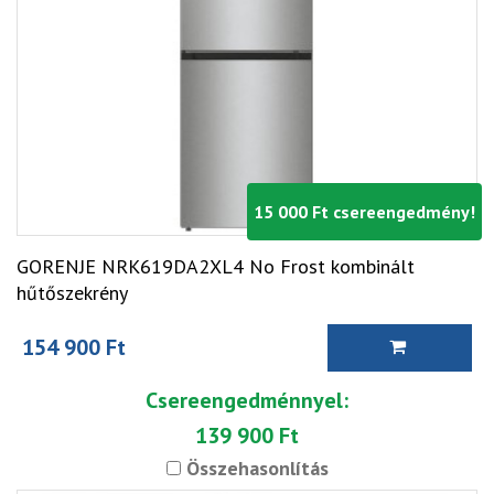
15 000 Ft csereengedmény!
GORENJE NRK619DA2XL4 No Frost kombinált
hűtőszekrény
154 900 Ft
Csereengedménnyel:
139 900 Ft
Összehasonlítás