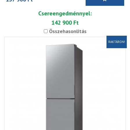
Csereengedménnyel:
142 900 Ft
Összehasonlítás
RAKTÁRON!