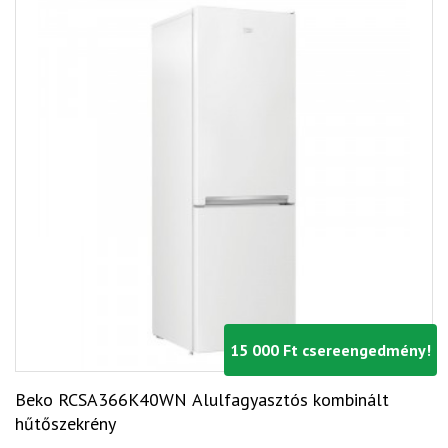
15 000 Ft csereengedmény!
Beko RCSA366K40WN Alulfagyasztós kombinált
hűtőszekrény