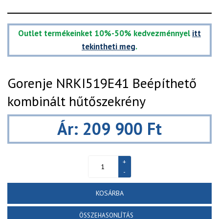
Outlet termékeinket 10%-50% kedvezménnyel
itt
tekintheti meg
.
Gorenje NRKI519E41 Beépíthető
kombinált hűtőszekrény
Ár: 209 900 Ft
KOSÁRBA
ÖSSZEHASONLÍTÁS