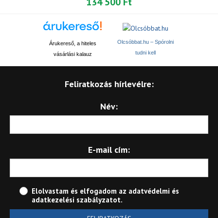
134 500 Ft
Olcsóbbat.hu – Spórolni
Árukereső, a hiteles
tudni kell
vásárlási kalauz
Feliratkozás hírlevélre:
Név:
E-mail cím:
Elolvastam és elfogadom az
adatvédelmi és
adatkezelési szabályzatot
.