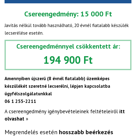
Csereengedmény:
15 000 Ft
Javítás nélkül tovább használható, 20 évnél fiatalabb készülék
lecserélése esetén.
Csereengedménnyel csökkentett ár:
194 900 Ft
Amennyiben újszerű (8 évnél fiatalabb) üzemképes
készülékét szeretné lecserélni, lépjen kapcsolatba
ügyfélszolgálatunkkal
06 1 255-2211
A csereengedmény igénybevételeinek feltételeiről
itt
olvashat
»
Megrendelés esetén
hosszabb beérkezés