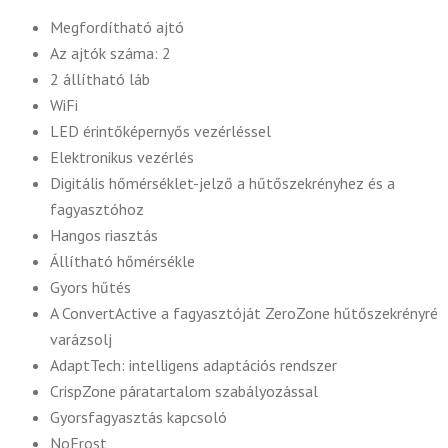
Megfordítható ajtó
Az ajtók száma: 2
2 állítható láb
WiFi
LED érintőképernyős vezérléssel
Elektronikus vezérlés
Digitális hőmérséklet-jelző a hűtőszekrényhez és a
fagyasztóhoz
Hangos riasztás
Állítható hőmérsékle
Gyors hűtés
A ConvertActive a fagyasztóját ZeroZone hűtőszekrényré
varázsolj
AdaptTech: intelligens adaptációs rendszer
CrispZone páratartalom szabályozással
Gyorsfagyasztás kapcsoló
NoFrost