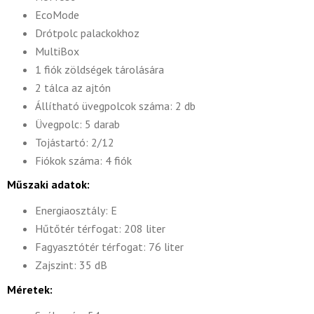
EcoMode
Drótpolc palackokhoz
MultiBox
1 fiók zöldségek tárolására
2 tálca az ajtón
Állítható üvegpolcok száma: 2 db
Üvegpolc: 5 darab
Tojástartó: 2/12
Fiókok száma: 4 fiók
Műszaki adatok:
Energiaosztály: E
Hűtőtér térfogat: 208 liter
Fagyasztótér térfogat: 76 liter
Zajszint: 35 dB
Méretek: