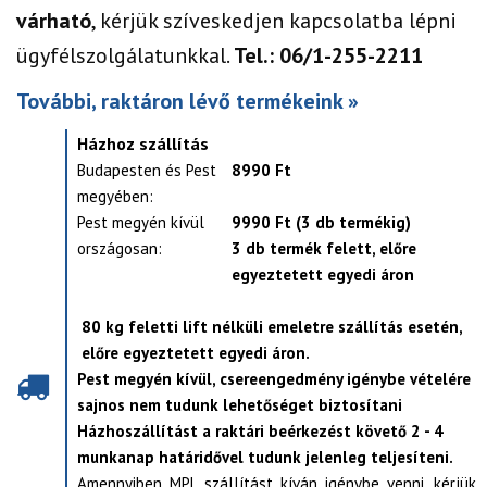
várható
, kérjük szíveskedjen kapcsolatba lépni
ügyfélszolgálatunkkal.
Tel.: 06/1-255-2211
További, raktáron lévő termékeink »
Házhoz szállítás
Budapesten és Pest
8990 Ft
megyében:
Pest megyén kívül
9990 Ft (3 db termékig)
országosan:
3 db termék felett, előre
egyeztetett egyedi áron
80 kg feletti lift nélküli emeletre szállítás esetén,
előre egyeztetett egyedi áron.
Pest megyén kívül, csereengedmény igénybe vételére
sajnos nem tudunk lehetőséget biztosítani
Házhoszállítást a raktári beérkezést követő 2 - 4
munkanap határidővel tudunk jelenleg teljesíteni.
Amennyiben MPL szállítást kíván igénybe venni, kérjük