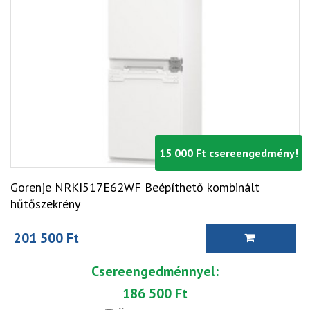
15 000 Ft csereengedmény!
Gorenje NRKI517E62WF Beépíthető kombinált
hűtőszekrény
201 500 Ft
Csereengedménnyel:
186 500 Ft