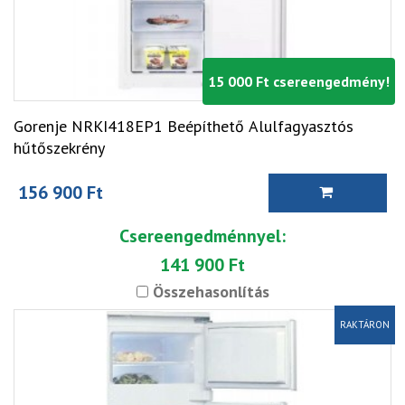
15 000 Ft csereengedmény!
Gorenje NRKI418EP1 Beépíthető Alulfagyasztós
hűtőszekrény
156 900 Ft
Csereengedménnyel:
141 900 Ft
Összehasonlítás
RAKTÁRON