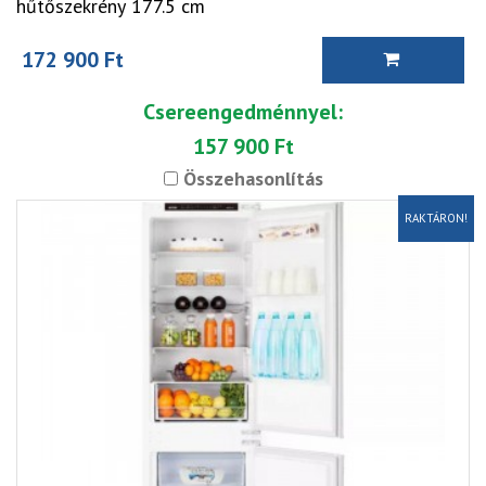
hűtőszekrény 177.5 cm
172 900 Ft
Csereengedménnyel:
157 900 Ft
Összehasonlítás
RAKTÁRON!