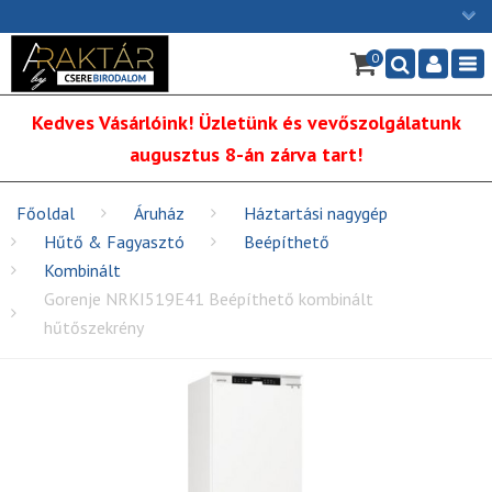
×
0
Ügyfélszolgálat: H-P: 9:00 - 16:00
Nav
06/1 255-2211
Kedves Vásárlóink! Üzletünk és vevőszolgálatunk
info@cserebirodalom.hu
augusztus 8-án zárva tart!
Főoldal
Áruház
Háztartási nagygép
Hűtő & Fagyasztó
Beépíthető
Kombinált
Gorenje NRKI519E41 Beépíthető kombinált
hűtőszekrény