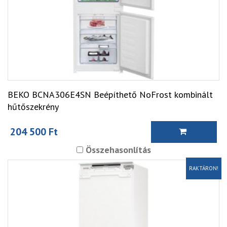
BEKO BCNA306E4SN Beépíthető NoFrost kombinált
hűtőszekrény
204 500 Ft
Összehasonlítás
RAKTÁRON!