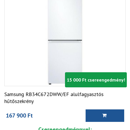
15 000 Ft csereengedmény!
Samsung RB34C672DWW/EF alulfagyasztós
hűtőszekrény
167 900 Ft
Csereengedménnyel: