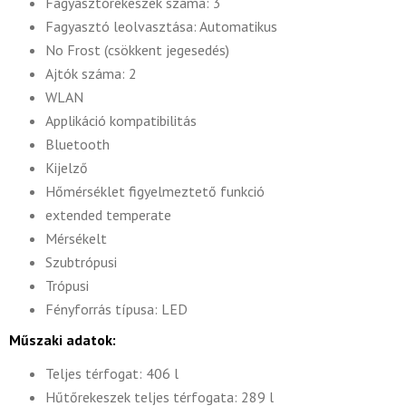
Fagyasztórekeszek száma: 3
Fagyasztó leolvasztása: Automatikus
No Frost (csökkent jegesedés)
Ajtók száma: 2
WLAN
Applikáció kompatibilitás
Bluetooth
Kijelző
Hőmérséklet figyelmeztető funkció
extended temperate
Mérsékelt
Szubtrópusi
Trópusi
Fényforrás típusa: LED
Műszaki adatok:
Teljes térfogat: 406 l
Hűtőrekeszek teljes térfogata: 289 l