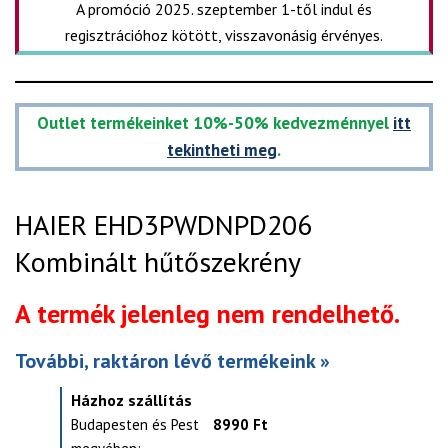
A promóció 2025. szeptember 1-től indul és
regisztrációhoz kötött, visszavonásig érvényes.
Outlet termékeinket 10%-50% kedvezménnyel
itt
tekintheti meg
.
HAIER EHD3PWDNPD206
Kombinált hűtőszekrény
A termék jelenleg nem rendelhető.
További, raktáron lévő termékeink »
Házhoz szállítás
Budapesten és Pest
8990 Ft