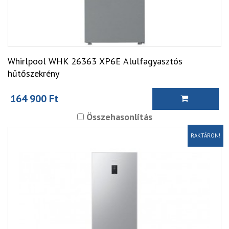
Whirlpool WHK 26363 XP6E Alulfagyasztós
hűtőszekrény
164 900 Ft
Összehasonlítás
RAKTÁRON!