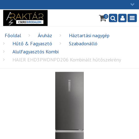
×
0
Ügyfélszolgálat: H-P: 9:00 - 16:00
Nav
06/1 255-2211
info@cserebirodalom.hu
Főoldal
Áruház
Háztartási nagygép
Hűtő & Fagyasztó
Szabadonálló
Alulfagyasztós Kombi
HAIER EHD3PWDNPD206 Kombinált hűtőszekrény