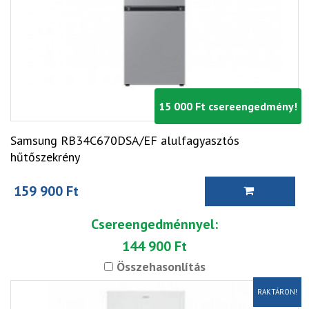
15 000 Ft csereengedmény!
Samsung RB34C670DSA/EF alulfagyasztós
hűtőszekrény
159 900 Ft
Csereengedménnyel:
144 900 Ft
Összehasonlítás
RAKTÁRON!