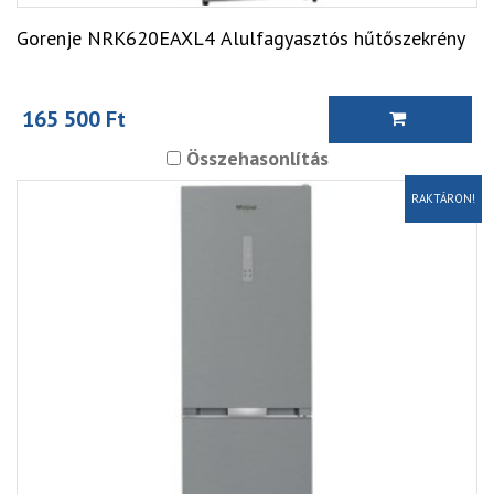
Gorenje NRK620EAXL4 Alulfagyasztós hűtőszekrény
165 500 Ft
Összehasonlítás
RAKTÁRON!