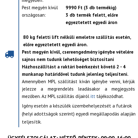
megyében:
Pest megyén kívül
9990 Ft (3 db termékig)
országosan:
3 db termék felett, előre
egyeztetett egyedi áron
80 kg feletti lift nélküli emeletre szállítás esetén,
előre egyeztetett egyedi áron.
Pest megyén kívül, csereengedmény igénybe vételére
sajnos nem tudunk lehetőséget biztosítani
Házhoszállítást a raktári beérkezést követő 2 - 4
munkanap határidővel tudunk jelenleg teljesíteni.
Amennyiben MPL szállítást kíván igénybe venni, kérjük
jelezze a megrendelés leadásakor a megjegyzés
mezőben. Az MPL szállítás díjairól
itt
tájékozódhat.
Igény esetén a készülék üzembehelyezését a futárok
(helyi adottságok szerint) egyedi megállapodás alapján
teljesítik.
ÜGYFÉLSZOLGÁLAT
: HÉTFŐ-PÉNTEK: 09:00-16:00