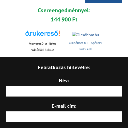
Csereengedménnyel:
144 900 Ft
Olcsóbbat.hu – Spórolni
Árukereső, a hiteles
tudni kell
vásárlási kalauz
Feliratkozás hírlevélre:
Név:
E-mail cím: