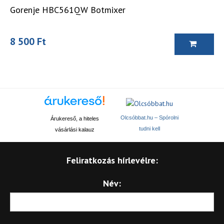
Gorenje HBC561QW Botmixer
8 500 Ft
Olcsóbbat.hu – Spórolni
Árukereső, a hiteles
tudni kell
vásárlási kalauz
Feliratkozás hírlevélre:
Név: