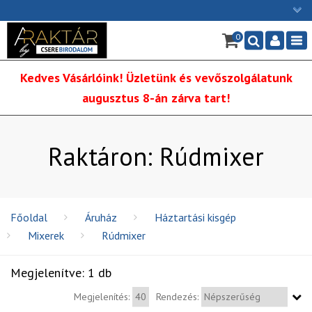
×
0
Ügyfélszolgálat: H-P: 9:00 - 16:00
Nav
06/1 255-2211
Kedves Vásárlóink! Üzletünk és vevőszolgálatunk
info@cserebirodalom.hu
augusztus 8-án zárva tart!
Raktáron: Rúdmixer
Főoldal
Áruház
Háztartási kisgép
Mixerek
Rúdmixer
Megjelenítve: 1 db
Megjelenítés:
Rendezés: