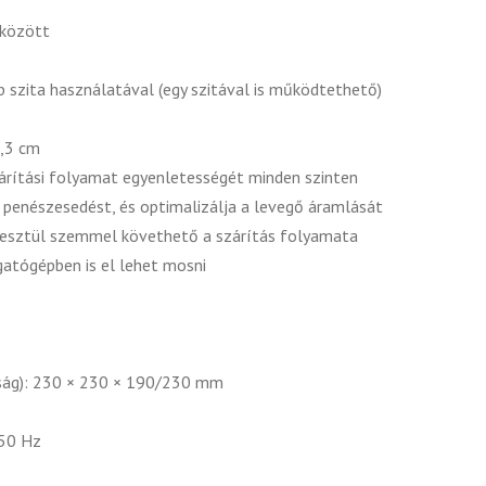
 között
szita használatával (egy szitával is működtethető)
1,3 cm
zárítási folyamat egyenletességét minden szinten
a penészesedést, és optimalizálja a levegő áramlását
eresztül szemmel követhető a szárítás folyamata
gatógépben is el lehet mosni
ság): 230 × 230 × 190/230 mm
 50 Hz