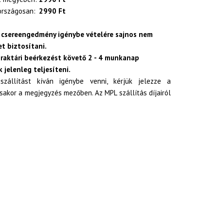
országosan:
2990 Ft
 csereengedmény igénybe vételére sajnos nem
t biztosítani.
 raktári beérkezést követő 2 - 4 munkanap
 jelenleg teljesíteni.
zállítást kíván igénybe venni, kérjük jelezze a
akor a megjegyzés mezőben. Az MPL szállítás díjairól