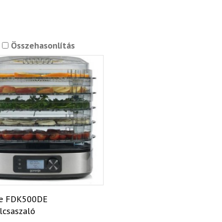
Összehasonlítás
je FDK500DE
csaszaló