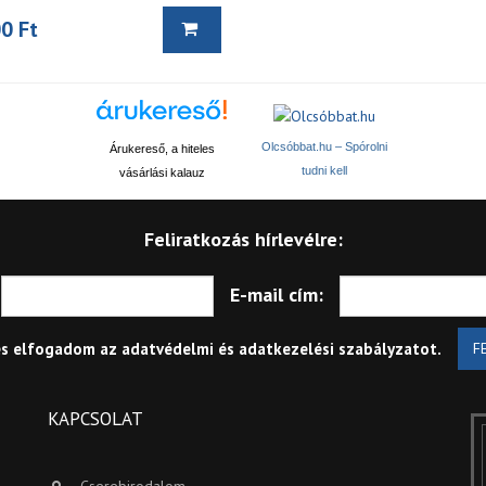
0 Ft
Olcsóbbat.hu – Spórolni
Árukereső, a hiteles
tudni kell
vásárlási kalauz
Feliratkozás hírlevélre:
E-mail cím:
és elfogadom az
adatvédelmi és adatkezelési szabályzatot
.
F
KAPCSOLAT