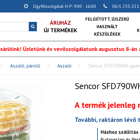
Ügyfélszolgálat: H-P: 9:00 - 16:00
06/1 255-221
FELÚJÍTOTT, ÚJSZERŰ
ÁRUHÁZ
HASZNÁLT
ÚJ TERMÉKEK
K
KÉSZÜLÉKEK
sárlóink! Üzletünk és vevőszolgálatunk augusztus 8-án z
Aszaló, pároló
Aszaló
Sencor SFD790WH gyüm
Sencor SFD790WH
A termék jelenleg
További, raktáron lévő 
Házhoz szállítás
Budapesten és Pes