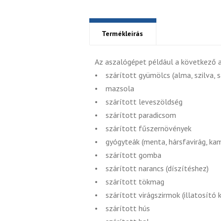
Termékleírás
Az aszalógépet például a következő a
• szárított gyümölcs (alma, szilva, s
• mazsola
• szárított leveszöldség
• szárított paradicsom
• szárított fűszernövények
• gyógyteák (menta, hársfavirág, kami
• szárított gomba
• szárított narancs (díszítéshez)
• szárított tökmag
• szárított virágszirmok (illatosító 
• szárított hús