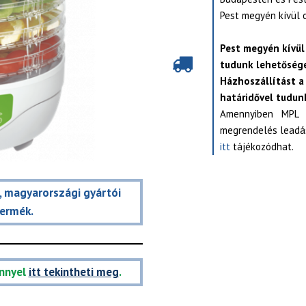
Pest megyén kívül 
Pest megyén kívül
tudunk lehetősége
Házhoszállítást a
határidővel tudunk
Amennyiben MPL s
megrendelés leadás
itt
tájékozódhat.
t, magyarországi gyártói
termék.
nnyel
itt tekintheti meg
.