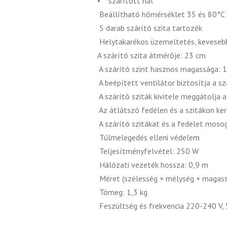
• szárított hal
Beállítható hőmérséklet 35 és 80°C
5 darab szárító szita tartozék
Helytakarékos üzemeltetés, kevesebb 
A szárító szita átmérője: 23 cm
A szárító szint hasznos magassága: 
A beépített ventilátor biztosítja a s
A szárító sziták kivitele meggátolja 
Az átlátszó fedélen és a szitákon k
A szárító szitákat és a fedelet moso
Túlmelegedés elleni védelem
Teljesítményfelvétel: 250 W
Hálózati vezeték hossza: 0,9 m
Méret (szélesség × mélység × magas
Tömeg: 1,3 kg
Feszültség és frekvencia 220-240 V,