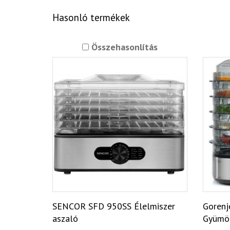
Hasonló termékek
Összehasonlítás
SENCOR SFD 950SS Élelmiszer
Goren
aszaló
Gyümöl