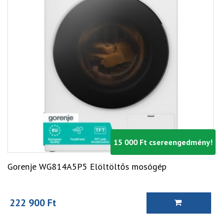
15 000 Ft csereengedmény!
Gorenje WG814A5P5 Elöltöltős mosógép
222 900 Ft