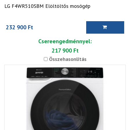
LG F4WR510SBM Elöltöltős mosógép
232 900 Ft
Csereengedménnyel:
217 900 Ft
Összehasonlítás