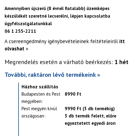
Amennyiben újszerű (8 évnél fiatalabb) üzemképes
készülékét szeretné lecserélni, lépjen kapcsolatba
ügyfélszolgálatunkkal
06 1 255-2211
A csereengedmény igénybevételeinek feltételeiről
itt
olvashat
»
Megrendelés esetén a várható beérkezés:
1 hét
További, raktáron lévő termékeink »
Házhoz szállítás
Budapesten és Pest
8990 Ft
megyében:
Pest megyén kívül
9990 Ft (3 db termékig)
országosan:
3 db termék felett, előre
egyeztetett egyedi áron