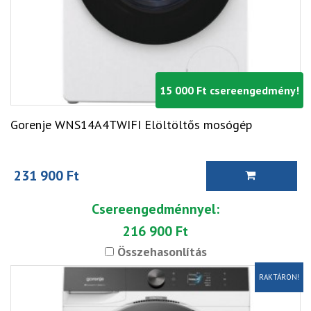
15 000 Ft csereengedmény!
Gorenje WNS14A4TWIFI Elöltöltős mosógép
231 900 Ft
Csereengedménnyel:
216 900 Ft
Összehasonlítás
RAKTÁRON!