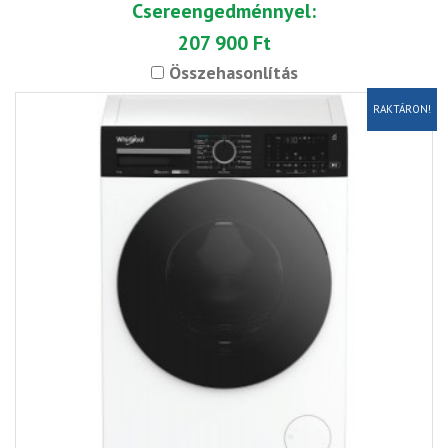
Csereengedménnyel:
207 900 Ft
Összehasonlítás
RAKTÁRON!