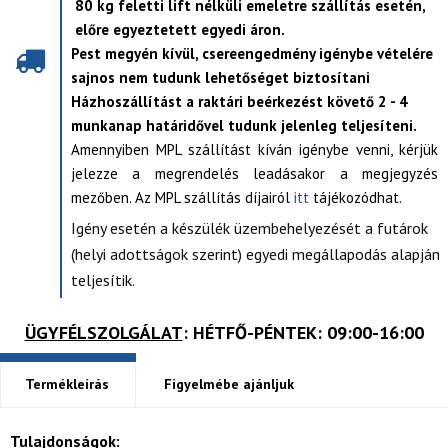
80 kg feletti lift nélküli emeletre szállítás esetén,
előre egyeztetett egyedi áron.
Pest megyén kívül, csereengedmény igénybe vételére
sajnos nem tudunk lehetőséget biztosítani
Házhoszállítást a raktári beérkezést követő 2 - 4
munkanap határidővel tudunk jelenleg teljesíteni.
Amennyiben MPL szállítást kíván igénybe venni, kérjük
jelezze a megrendelés leadásakor a megjegyzés
mezőben. Az MPL szállítás díjairól
itt
tájékozódhat.
Igény esetén a készülék üzembehelyezését a futárok
(helyi adottságok szerint) egyedi megállapodás alapján
teljesítik.
ÜGYFÉLSZOLGÁLAT
: HÉTFŐ-PÉNTEK: 09:00-16:00
Termékleírás
Figyelmébe ajánljuk
Tulajdonságok: