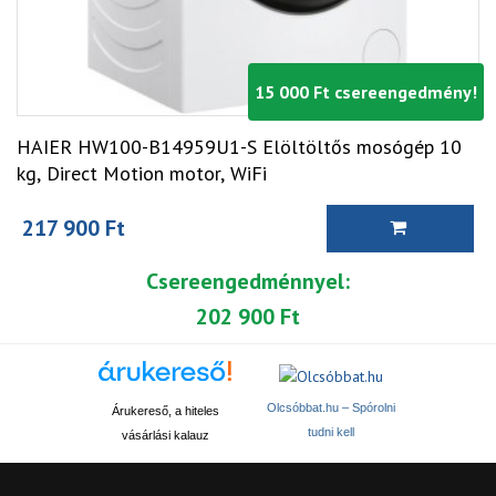
15 000 Ft csereengedmény!
HAIER HW100-B14959U1-S Elöltöltős mosógép 10
kg, Direct Motion motor, WiFi
217 900 Ft
Csereengedménnyel:
202 900 Ft
Olcsóbbat.hu – Spórolni
Árukereső, a hiteles
tudni kell
vásárlási kalauz