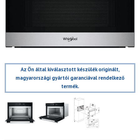
Az Ön által kiválasztott készülék originált,
magyarországi gyártói garanciával rendelkező
termék.