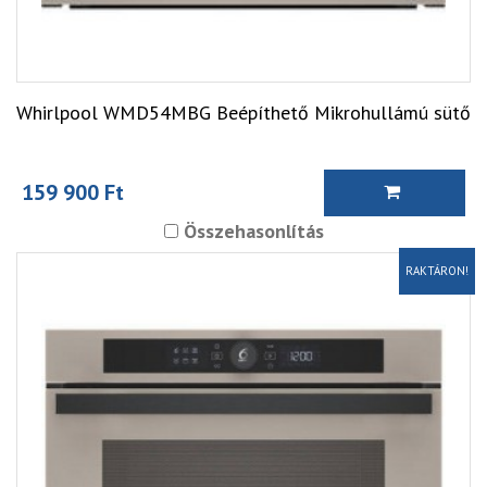
Whirlpool WMD54MBG Beépíthető Mikrohullámú sütő
159 900 Ft
Összehasonlítás
RAKTÁRON!