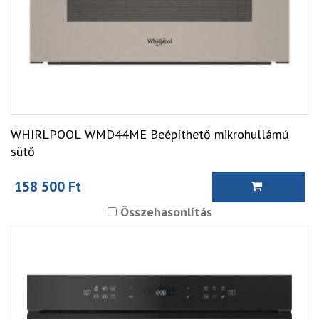
WHIRLPOOL WMD44ME Beépíthető mikrohullámú
sütő
158 500 Ft
Összehasonlítás