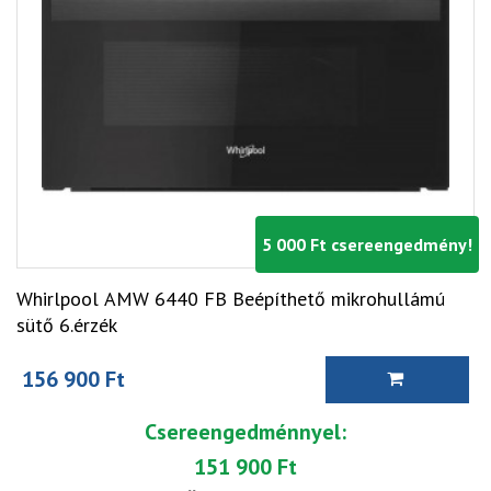
5 000 Ft csereengedmény!
Whirlpool AMW 6440 FB Beépíthető mikrohullámú
sütő 6.érzék
156 900 Ft
Csereengedménnyel:
151 900 Ft