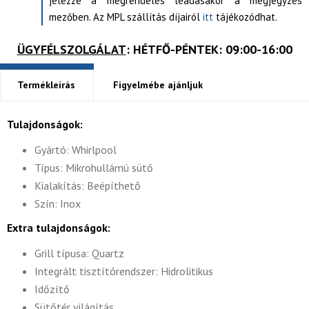
jelezze a megrendelés leadásakor a megjegyzés
mezőben. Az MPL szállítás díjairól
itt
tájékozódhat.
ÜGYFÉLSZOLGÁLAT
: HÉTFŐ-PÉNTEK: 09:00-16:00
Termékleírás
Figyelmébe ajánljuk
Tulajdonságok:
Gyártó: Whirlpool
Típus: Mikrohullámú sütő
Kialakítás: Beépíthető
Szín: Inox
Extra tulajdonságok:
Grill típusa: Quartz
Integrált tisztítórendszer: Hidrolitikus
Időzítő
Sütőtér világítás