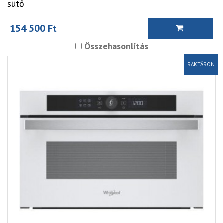
sütő
154 500 Ft
Összehasonlítás
RAKTÁRON