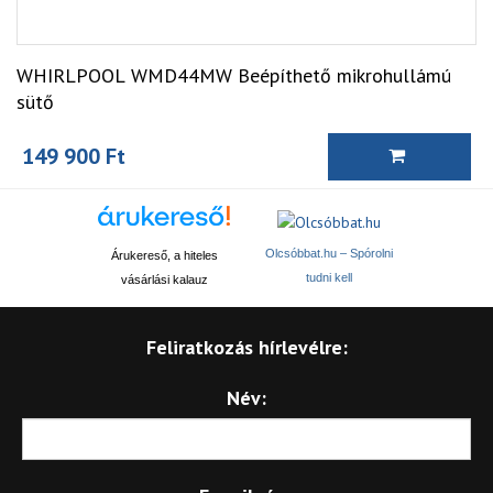
WHIRLPOOL WMD44MW Beépíthető mikrohullámú
sütő
149 900 Ft
Olcsóbbat.hu – Spórolni
Árukereső, a hiteles
tudni kell
vásárlási kalauz
Feliratkozás hírlevélre:
Név: