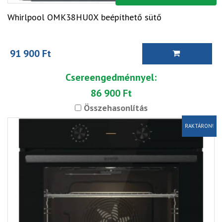
Whirlpool OMK38HU0X beépíthető sütő
91 900 Ft
Csereengedménnyel:
86 900 Ft
Összehasonlítás
RAKTÁRON!