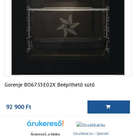
Gorenje BO6735E02X Beépíthető sütő
92 900 Ft
Olcsóbbat.hu – Spórolni
Árukereső, a hiteles