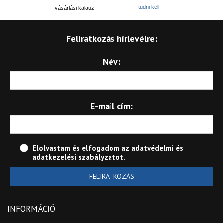
tudni kell
vásárlási kalauz
Feliratkozás hírlevélre:
Név:
E-mail cím:
Elolvastam és elfogadom az
adatvédelmi és
adatkezelési szabályzatot
.
FELIRATKOZÁS
INFORMÁCIÓ