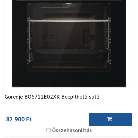
Gorenje BO6712E02XK Beépíthető sütő
82 900 Ft
Összehasonlítás