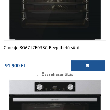
Gorenje BO6717E03BG Beépíthető sütő
91 900 Ft
Összehasonlítás