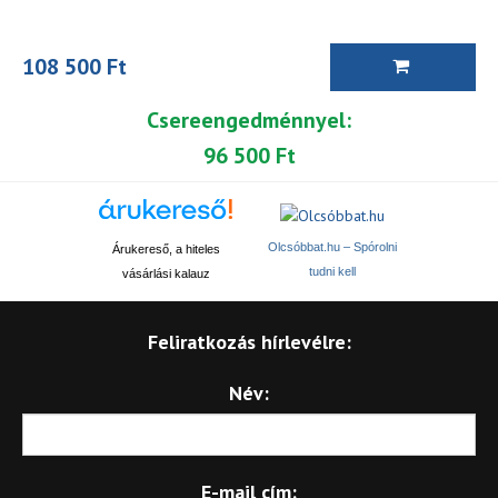
108 500 Ft
Csereengedménnyel:
96 500 Ft
Olcsóbbat.hu – Spórolni
Árukereső, a hiteles
tudni kell
vásárlási kalauz
Feliratkozás hírlevélre:
Név:
E-mail cím: