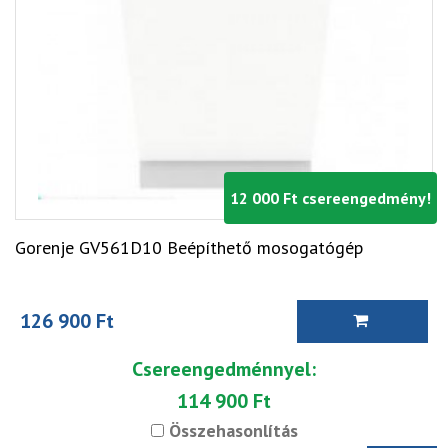
12 000 Ft csereengedmény!
Gorenje GV561D10 Beépíthető mosogatógép
126 900 Ft
Csereengedménnyel:
114 900 Ft
Összehasonlítás