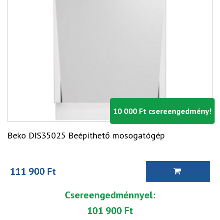
10 000 Ft csereengedmény!
Beko DIS35025 Beépíthető mosogatógép
111 900 Ft
Csereengedménnyel:
101 900 Ft