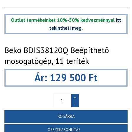
Outlet termékeinket 10%-50% kedvezménnyel
itt
tekintheti meg
.
Beko BDIS38120Q Beépíthető
mosogatógép, 11 teríték
Ár: 129 500 Ft
KOSÁRBA
ÖSSZEHASONLÍTÁS