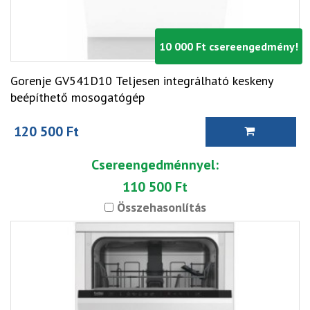
10 000 Ft csereengedmény!
Gorenje GV541D10 Teljesen integrálható keskeny
beépíthető mosogatógép
120 500 Ft
Csereengedménnyel:
110 500 Ft
Összehasonlítás