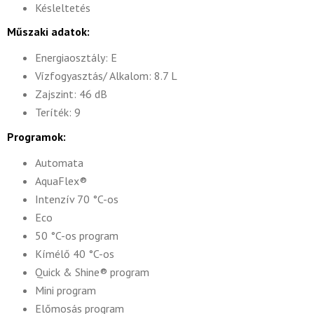
Késleltetés
Műszaki adatok:
Energiaosztály: E
Vízfogyasztás/ Alkalom: 8.7 L
Zajszint: 46 dB
Teríték: 9
Programok:
Automata
AquaFlex®
Intenzív 70 °C-os
Eco
50 °C-os program
Kímélő 40 °C-os
Quick & Shine® program
Mini program
Előmosás program