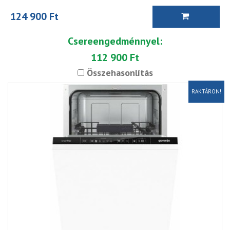
124 900 Ft
Csereengedménnyel:
112 900 Ft
Összehasonlítás
RAKTÁRON!