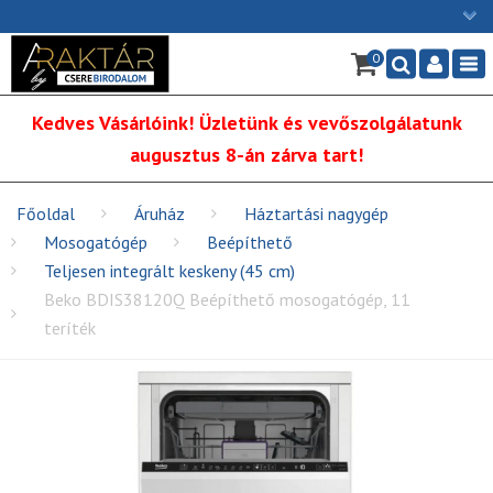
×
0
Ügyfélszolgálat: H-P: 9:00 - 16:00
Nav
06/1 255-2211
Kedves Vásárlóink! Üzletünk és vevőszolgálatunk
info@cserebirodalom.hu
augusztus 8-án zárva tart!
Főoldal
Áruház
Háztartási nagygép
Mosogatógép
Beépíthető
Teljesen integrált keskeny (45 cm)
Beko BDIS38120Q Beépíthető mosogatógép, 11
teríték