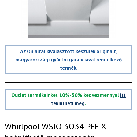
Az Ön által kiválasztott készülék originált,
magyarországi gyártói garanciával rendelkező
termék.
Outlet termékeinket 10%-50% kedvezménnyel
itt
tekintheti meg
.
Whirlpool WSIO 3O34 PFE X