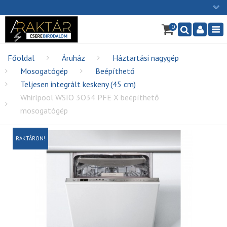
×
0
Ügyfélszolgálat: H-P: 9:00 - 16:00
Nav
06/1 255-2211
info@cserebirodalom.hu
Főoldal
Áruház
Háztartási nagygép
Mosogatógép
Beépíthető
Teljesen integrált keskeny (45 cm)
Whirlpool WSIO 3O34 PFE X beépíthető
mosogatógép
RAKTÁRON!