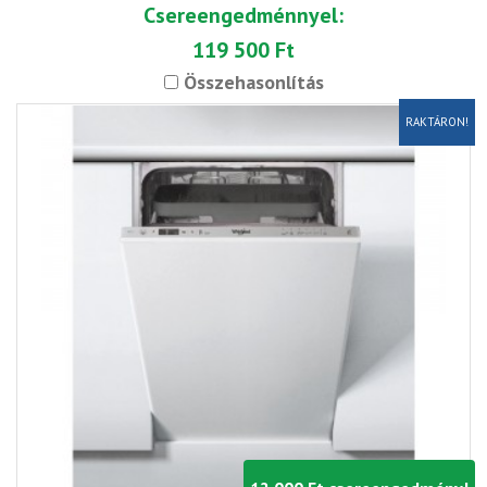
Csereengedménnyel:
119 500 Ft
Összehasonlítás
RAKTÁRON!