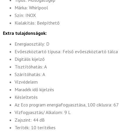
Típus: Mosogatógép
Márka: Whirlpool
Szín: INOX
Kialakítás: Beépíthető
Extra tulajdonságok:
Energiaosztály: D
Evőeszköztartó típusa: Felső evőeszköztartó tálca
Digitális kijelző
Tisztítóhatás: A
Szárítóhatás: A
Vízvédelem
Maradék idő kijelzés
Késleltetés
Az Eco program energiafogyasztása, 100 ciklusra: 67
Vízfogyasztás/ Alkalom: 9 L
Zajszint: 44 dB
Teríték: 10 terítékes