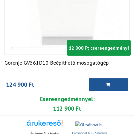
12 000 Ft csereengedmény!
Gorenje GV561D10 Beépíthető mosogatógép
124 900 Ft
Csereengedménnyel:
112 900 Ft
Olcsóbbat.hu – Spórolni
Árukereső, a hiteles