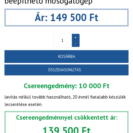
beépíthető mosogatógép
Ár: 149 500 Ft
KOSÁRBA
ÖSSZEHASONLÍTÁS
Csereengedmény:
10 000 Ft
Javítás nélkül tovább használható, 20 évnél fiatalabb készülék
lecserélése esetén.
Csereengedménnyel csökkentett ár:
139 500 Ft