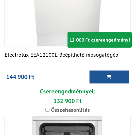
12 000 Ft csereengedmény!
Electrolux EEA12100L Beépíthető mosogatógép
144 900 Ft
Csereengedménnyel:
132 900 Ft
Összehasonlítás