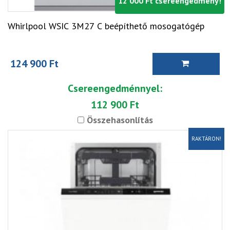
12 000 Ft csereengedmény!
Whirlpool WSIC 3M27 C beépíthető mosogatógép
124 900 Ft
Csereengedménnyel:
112 900 Ft
Összehasonlítás
RAKTÁRON!