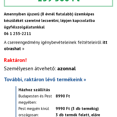
Amennyiben újszerű (8 évnél fiatalabb) üzemképes
készülékét szeretné lecserélni, lépjen kapcsolatba
ügyfélszolgálatunkkal
06 1 255-2211
A csereengedmény igénybevételeinek feltételeiről
itt
olvashat
»
Raktáron!
Személyesen átvehető:
azonnal
További, raktáron lévő termékeink »
Házhoz szállítás
Budapesten és Pest
8990 Ft
megyében:
Pest megyén kívül
9990 Ft (3 db termékig)
országosan:
3 db termék felett, előre