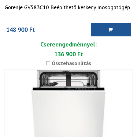
Gorenje GV583C10 Beépíthető keskeny mosogatógép
148 900 Ft
Csereengedménnyel:
136 900 Ft
Összehasonlítás