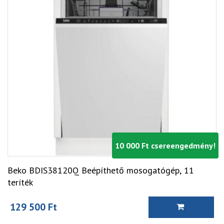
10 000 Ft csereengedmény!
Beko BDIS38120Q Beépíthető mosogatógép, 11
teríték
129 500 Ft