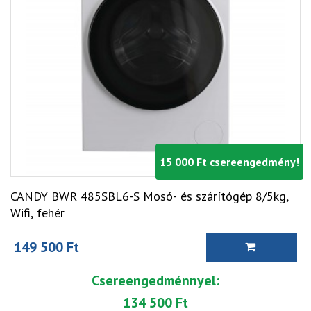
15 000 Ft csereengedmény!
CANDY BWR 485SBL6-S Mosó- és szárítógép 8/5kg,
Wifi, fehér
149 500 Ft
Csereengedménnyel:
134 500 Ft