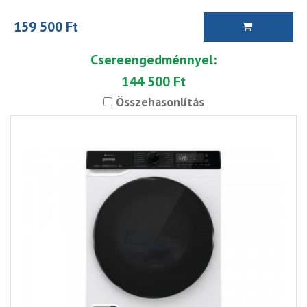
159 500 Ft
Csereengedménnyel:
144 500 Ft
Összehasonlítás