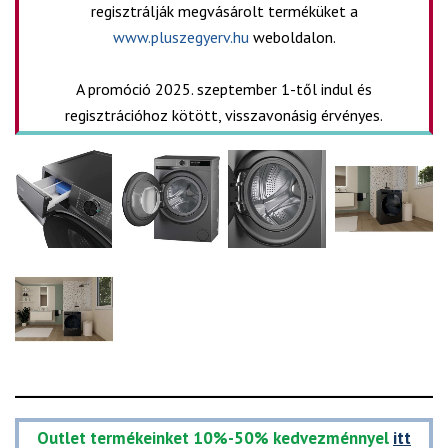
regisztrálják megvásárolt terméküket a
www.pluszegyerv.hu
weboldalon.
A promóció 2025. szeptember 1-től indul és
regisztrációhoz kötött, visszavonásig érvényes.
Outlet termékeinket 10%-50% kedvezménnyel
itt