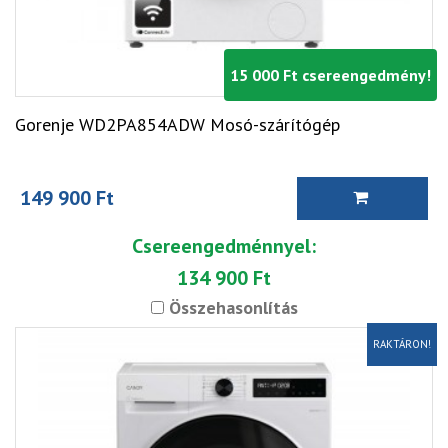
15 000 Ft csereengedmény!
Gorenje WD2PA854ADW Mosó-szárítógép
149 900 Ft
Csereengedménnyel:
134 900 Ft
Összehasonlítás
RAKTÁRON!