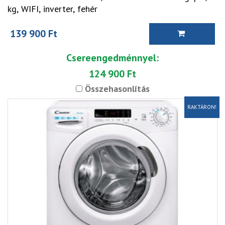
kg, WIFI, inverter, fehér
139 900 Ft
Csereengedménnyel:
124 900 Ft
Összehasonlítás
RAKTÁRON!