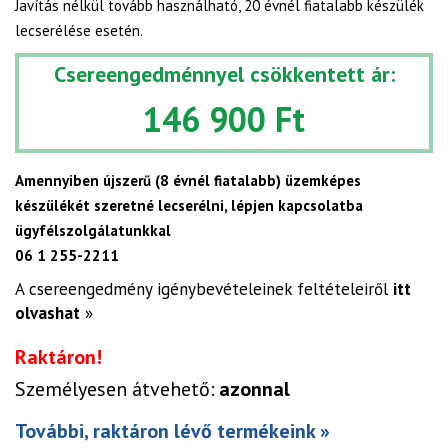
Javítás nélkül tovább használható, 20 évnél fiatalabb készülék
lecserélése esetén.
Csereengedménnyel csökkentett ár:
146 900 Ft
Amennyiben újszerű (8 évnél fiatalabb) üzemképes
készülékét szeretné lecserélni, lépjen kapcsolatba
ügyfélszolgálatunkkal
06 1 255-2211
A csereengedmény igénybevételeinek feltételeiről
itt
olvashat
»
Raktáron!
Személyesen átvehető:
azonnal
További, raktáron lévő termékeink »