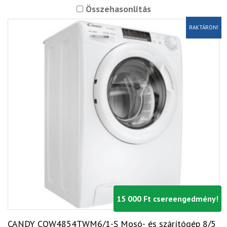
Összehasonlítás
RAKTÁRON!
15 000 Ft csereengedmény!
CANDY COW4854TWM6/1-S Mosó- és szárítógép 8/5