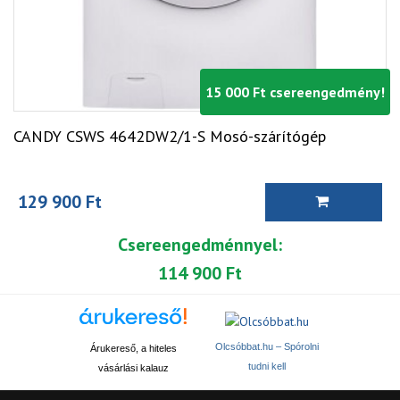
15 000 Ft csereengedmény!
CANDY CSWS 4642DW2/1-S Mosó-szárítógép
129 900 Ft
Csereengedménnyel:
114 900 Ft
Olcsóbbat.hu – Spórolni
Árukereső, a hiteles
tudni kell
vásárlási kalauz