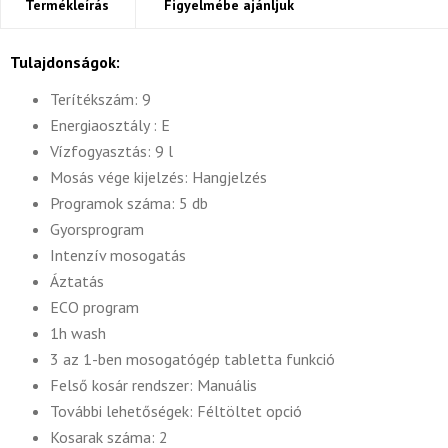
Termékleírás
Figyelmébe ajánljuk
Tulajdonságok:
Terítékszám: 9
Energiaosztály : E
Vízfogyasztás: 9 l
Mosás vége kijelzés: Hangjelzés
Programok száma: 5 db
Gyorsprogram
Intenzív mosogatás
Áztatás
ECO program
1h wash
3 az 1-ben mosogatógép tabletta funkció
Felső kosár rendszer: Manuális
További lehetőségek: Féltöltet opció
Kosarak száma: 2