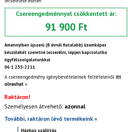
lecserélése esetén.
Csereengedménnyel csökkentett ár:
91 900 Ft
Amennyiben újszerű (8 évnél fiatalabb) üzemképes
készülékét szeretné lecserélni, lépjen kapcsolatba
ügyfélszolgálatunkkal
06 1 255-2211
A csereengedmény igénybevételeinek feltételeiről
itt
olvashat
»
Raktáron!
Személyesen átvehető:
azonnal
További, raktáron lévő termékeink »
Házhoz szállítás