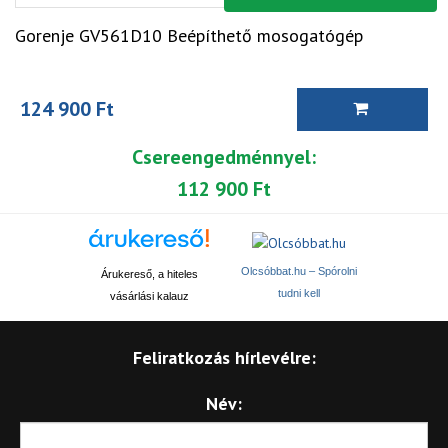
Gorenje GV561D10 Beépíthető mosogatógép
124 900 Ft
Csereengedménnyel:
112 900 Ft
Olcsóbbat.hu – Spórolni
Árukereső, a hiteles
tudni kell
vásárlási kalauz
Feliratkozás hírlevélre:
Név: