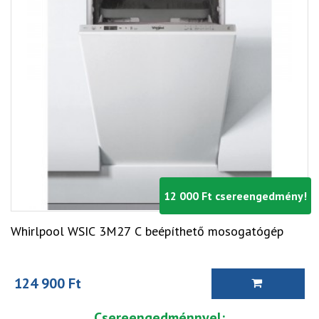
12 000 Ft csereengedmény!
Whirlpool WSIC 3M27 C beépíthető mosogatógép
124 900 Ft
Csereengedménnyel: