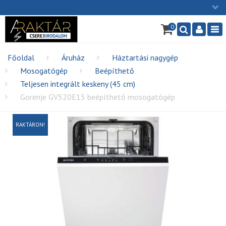
×
0
Ügyfélszolgálat: H-P: 9:00 - 16:00
Nav
06/1 255-2211
info@cserebirodalom.hu
Főoldal
Áruház
Háztartási nagygép
Mosogatógép
Beépíthető
Teljesen integrált keskeny (45 cm)
Gorenje GV520E15 beépíthető mosogatógép
RAKTÁRON!