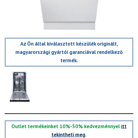
Az Ön által kiválasztott készülék originált,
magyarországi gyártói garanciával rendelkező
termék.
Outlet termékeinket 10%-50% kedvezménnyel
itt
tekintheti meg
.