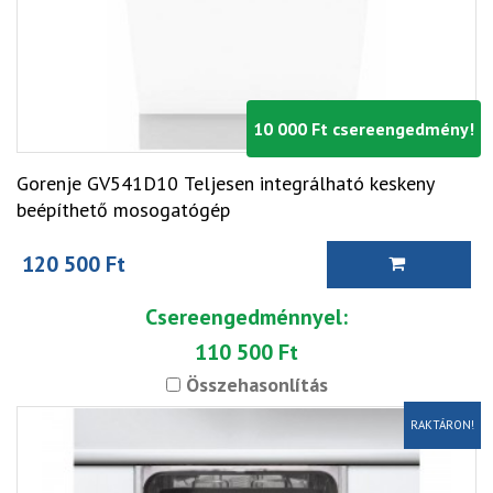
10 000 Ft csereengedmény!
Gorenje GV541D10 Teljesen integrálható keskeny
beépíthető mosogatógép
120 500 Ft
Csereengedménnyel:
110 500 Ft
Összehasonlítás
RAKTÁRON!