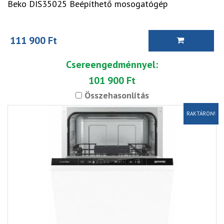
Beko DIS35025 Beépíthető mosogatógép
111 900 Ft
Csereengedménnyel:
101 900 Ft
Összehasonlítás
RAKTÁRON!