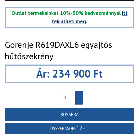
Outlet termékeinket 10%-50% kedvezménnyel
itt
tekintheti meg
.
Gorenje R619DAXL6 egyajtós
hűtőszekrény
Ár: 234 900 Ft
KOSÁRBA
ÖSSZEHASONLÍTÁS