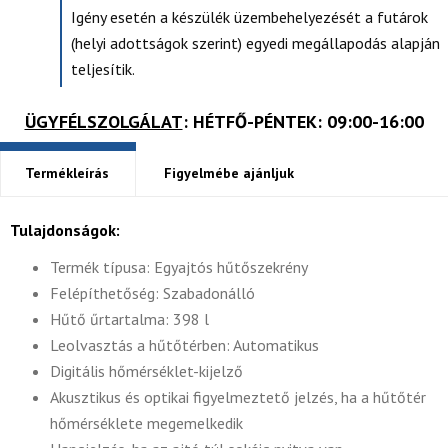
Igény esetén a készülék üzembehelyezését a futárok
(helyi adottságok szerint) egyedi megállapodás alapján
teljesítik.
ÜGYFÉLSZOLGÁLAT
: HÉTFŐ-PÉNTEK: 09:00-16:00
Termékleírás
Figyelmébe ajánljuk
Tulajdonságok:
Termék típusa: Egyajtós hűtőszekrény
Felépíthetőség: Szabadonálló
Hűtő űrtartalma: 398 l
Leolvasztás a hűtőtérben: Automatikus
Digitális hőmérséklet-kijelző
Akusztikus és optikai figyelmeztető jelzés, ha a hűtőtér
hőmérséklete megemelkedik