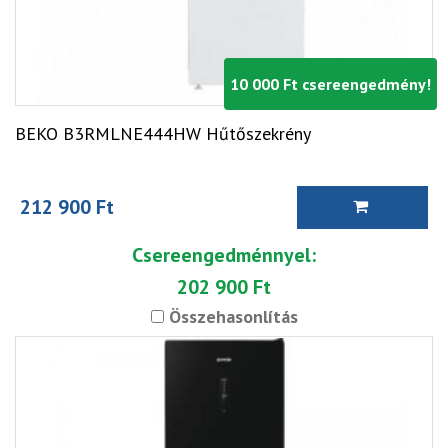
10 000 Ft csereengedmény!
BEKO B3RMLNE444HW Hűtőszekrény
212 900 Ft
Csereengedménnyel:
202 900 Ft
Összehasonlítás