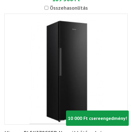
Összehasonlítás
10 000 Ft csereengedmény!