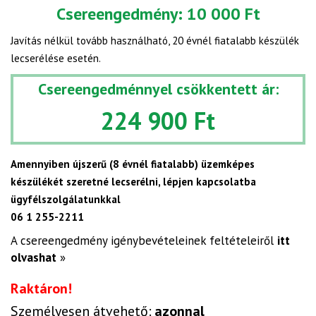
Csereengedmény:
10 000 Ft
Javítás nélkül tovább használható, 20 évnél fiatalabb készülék
lecserélése esetén.
Csereengedménnyel csökkentett ár:
224 900 Ft
Amennyiben újszerű (8 évnél fiatalabb) üzemképes
készülékét szeretné lecserélni, lépjen kapcsolatba
ügyfélszolgálatunkkal
06 1 255-2211
A csereengedmény igénybevételeinek feltételeiről
itt
olvashat
»
Raktáron!
Személyesen átvehető:
azonnal