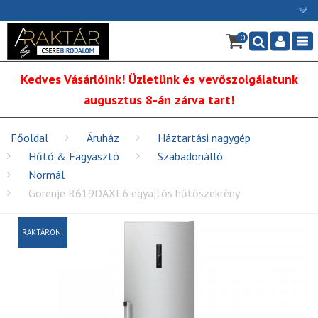
×
0
Ügyfélszolgálat: H-P: 9:00 - 16:00
Nav
06/1 255-2211
Kedves Vásárlóink! Üzletünk és vevőszolgálatunk
info@cserebirodalom.hu
augusztus 8-án zárva tart!
Főoldal
Áruház
Háztartási nagygép
Hűtő & Fagyasztó
Szabadonálló
Normál
Gorenje R619DAXL6 egyajtós hűtőszekrény
RAKTÁRON!