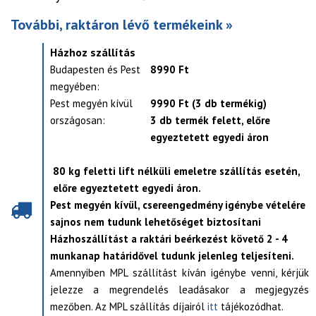
További, raktáron lévő termékeink »
Házhoz szállítás
Budapesten és Pest
8990 Ft
megyében:
Pest megyén kívül
9990 Ft (3 db termékig)
országosan:
3 db termék felett, előre
egyeztetett egyedi áron
80 kg feletti lift nélküli emeletre szállítás esetén,
előre egyeztetett egyedi áron.
Pest megyén kívül, csereengedmény igénybe vételére
sajnos nem tudunk lehetőséget biztosítani
Házhoszállítást a raktári beérkezést követő 2 - 4
munkanap határidővel tudunk jelenleg teljesíteni.
Amennyiben MPL szállítást kíván igénybe venni, kérjük
jelezze a megrendelés leadásakor a megjegyzés
mezőben. Az MPL szállítás díjairól
itt
tájékozódhat.