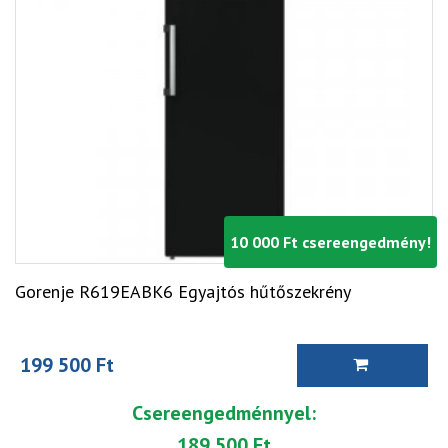
10 000 Ft csereengedmény!
Gorenje R619EABK6 Egyajtós hűtőszekrény
199 500 Ft
Csereengedménnyel:
189 500 Ft