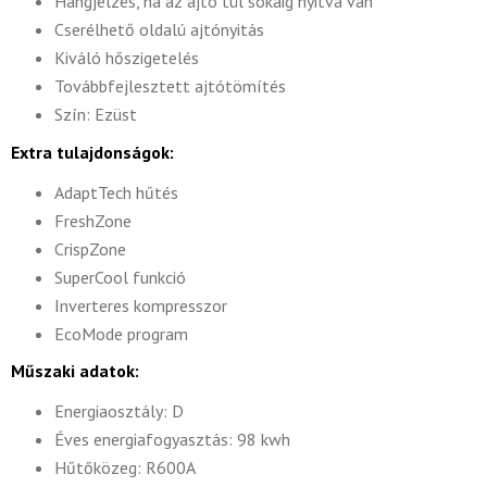
Hangjelzés, ha az ajtó túl sokáig nyitva van
Cserélhető oldalú ajtónyitás
Kiváló hőszigetelés
Továbbfejlesztett ajtótömítés
Szín: Ezüst
Extra tulajdonságok:
AdaptTech hűtés
FreshZone
CrispZone
SuperCool funkció
Inverteres kompresszor
EcoMode program
Műszaki adatok:
Energiaosztály: D
Éves energiafogyasztás: 98 kwh
Hűtőközeg: R600A