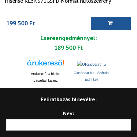
Hisense RL5K370GSFD Normál hűtőszekrény
199 500 Ft
Csereengedménnyel:
189 500 Ft
Olcsóbbat.hu – Spórolni
Árukereső, a hiteles
tudni kell
vásárlási kalauz
Feliratkozás hírlevélre:
Név: