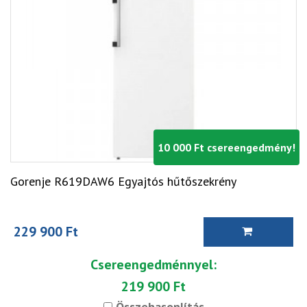
10 000 Ft csereengedmény!
Gorenje R619DAW6 Egyajtós hűtőszekrény
229 900 Ft
Csereengedménnyel:
219 900 Ft
Összehasonlítás