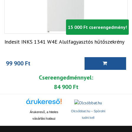
15 000 Ft csereengedmény!
Indesit INKS 1341 W4E Alulfagyasztós hűtőszekrény
99 900 Ft
Csereengedménnyel:
84 900 Ft
Olcsóbbat.hu – Spórolni
Árukereső, a hiteles
tudni kell
vásárlási kalauz