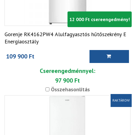
12 000 Ft csereengedmény!
Gorenje RK4162PW4 Alulfagyasztós hűtőszekrény E
Energiaosztály
109 900 Ft
Csereengedménnyel:
97 900 Ft
Összehasonlítás
RAKTÁRON!