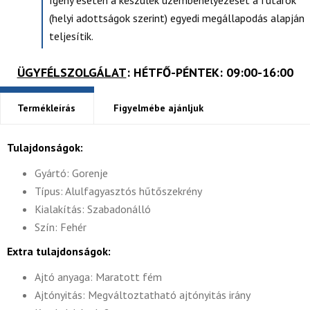
Igény esetén a készülék üzembehelyezését a futárok
(helyi adottságok szerint) egyedi megállapodás alapján
teljesítik.
ÜGYFÉLSZOLGÁLAT
: HÉTFŐ-PÉNTEK: 09:00-16:00
Termékleírás
Figyelmébe ajánljuk
Tulajdonságok:
Gyártó: Gorenje
Típus: Alulfagyasztós hűtőszekrény
Kialakítás: Szabadonálló
Szín: Fehér
Extra tulajdonságok:
Ajtó anyaga: Maratott fém
Ajtónyitás: Megváltoztatható ajtónyitás irány