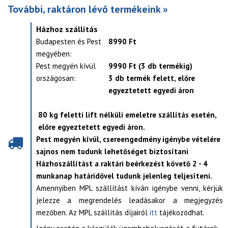
További, raktáron lévő termékeink »
Házhoz szállítás
Budapesten és Pest
8990 Ft
megyében:
Pest megyén kívül
9990 Ft (3 db termékig)
országosan:
3 db termék felett, előre
egyeztetett egyedi áron
80 kg feletti lift nélküli emeletre szállítás esetén,
előre egyeztetett egyedi áron.
Pest megyén kívül, csereengedmény igénybe vételére
sajnos nem tudunk lehetőséget biztosítani
Házhoszállítást a raktári beérkezést követő 2 - 4
munkanap határidővel tudunk jelenleg teljesíteni.
Amennyiben MPL szállítást kíván igénybe venni, kérjük
jelezze a megrendelés leadásakor a megjegyzés
mezőben. Az MPL szállítás díjairól
itt
tájékozódhat.