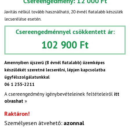
Csereengedmény:
12 000 Ft
Javítás nélkül tovább használható, 20 évnél fiatalabb készülék
lecserélése esetén.
Csereengedménnyel csökkentett ár:
102 900 Ft
Amennyiben újszerű (8 évnél fiatalabb) üzemképes
készülékét szeretné lecserélni, lépjen kapcsolatba
ügyfélszolgálatunkkal
06 1 255-2211
A csereengedmény igénybevételeinek feltételeiről
itt
olvashat
»
Raktáron!
Személyesen átvehető:
azonnal