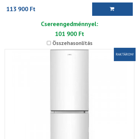
113 900 Ft
Csereengedménnyel:
101 900 Ft
Összehasonlítás
RAKTÁRON!