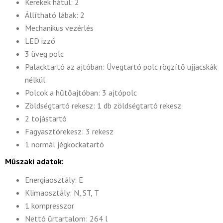
Kerekek hátul: 2
Állítható lábak: 2
Mechanikus vezérlés
LED izzó
3 üveg polc
Palacktartó az ajtóban: Üvegtartó polc rögzítő ujjacskák
nélkül
Polcok a hűtőajtóban: 3 ajtópolc
Zöldségtartó rekesz: 1 db zöldségtartó rekesz
2 tojástartó
Fagyasztórekesz: 3 rekesz
1 normál jégkockatartó
Műszaki adatok:
Energiaosztály: E
Klimaosztály: N, ST, T
1 kompresszor
Nettó űrtartalom: 264 l