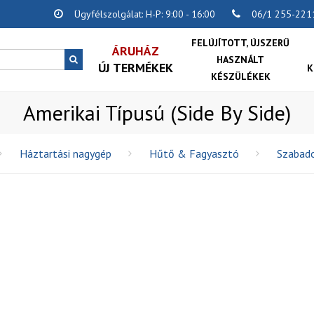
Ügyfélszolgálat: H-P: 9:00 - 16:00
06/1 255-221
FELÚJÍTOTT, ÚJSZERŰ
ÁRUHÁZ
HASZNÁLT
ÚJ TERMÉKEK
K
KÉSZÜLÉKEK
Amerikai Típusú (Side By Side)
Háztartási nagygép
Hűtő & Fagyasztó
Szabad