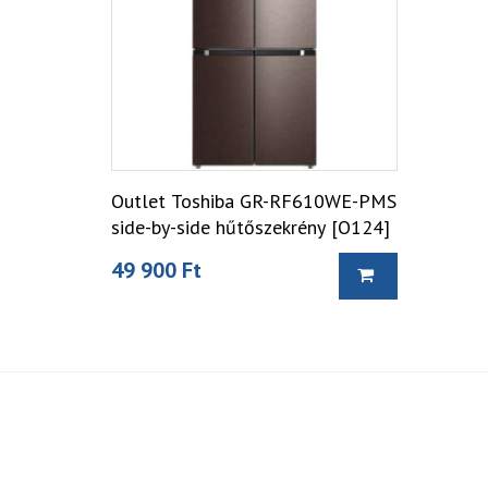
Outlet Toshiba GR-RF610WE-PMS
side-by-side hűtőszekrény [O124]
49 900 Ft