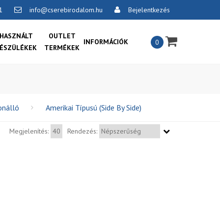
1
info@cserebirodalom.hu
Bejelentkezés
×
HASZNÁLT
OUTLET
INFORMÁCIÓK
0
ÉSZÜLÉKEK
TERMÉKEK
Általános szerződési feltételek:
Vásárlási feltételek
Szállítási feltételek
onálló
Amerikai Típusú (Side By Side)
Csereengedmény érvényesítésének
Megjelenítés:
Rendezés:
feltételei
Adatvédelmi és adatkezelési
szabályzat
Online vitarendezési platform
Kapcsolat