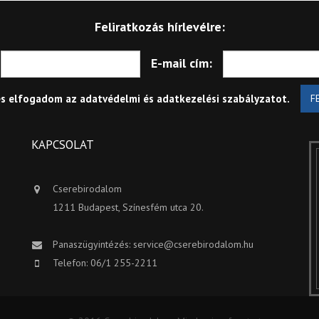
Feliratkozás hírlevélre:
E-mail cím:
és elfogadom az
adatvédelmi és adatkezelési szabályzatot
.
F
KAPCSOLAT
Cserebirodalom
1211 Budapest, Színesfém utca 20.
Panaszügyintézés:
service@cserebirodalom.hu
Telefon: 06/1 255-2211