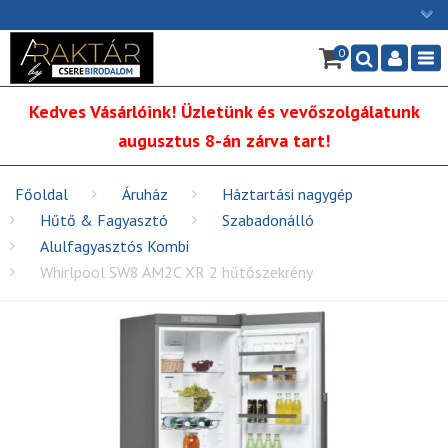
×
0
Ügyfélszolgálat: H-P: 9:00 - 16:00
Nav
06/1 255-2211
Kedves Vásárlóink! Üzletünk és vevőszolgálatunk
info@cserebirodalom.hu
augusztus 8-án zárva tart!
Főoldal
Áruház
Háztartási nagygép
Hűtő & Fagyasztó
Szabadonálló
Alulfagyasztós Kombi
Whirlpool SW8 AM2C XR 2 hűtőszekrény