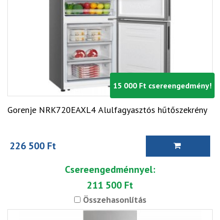
15 000 Ft csereengedmény!
Gorenje NRK720EAXL4 Alulfagyasztós hűtőszekrény
226 500 Ft
Csereengedménnyel:
211 500 Ft
Összehasonlítás