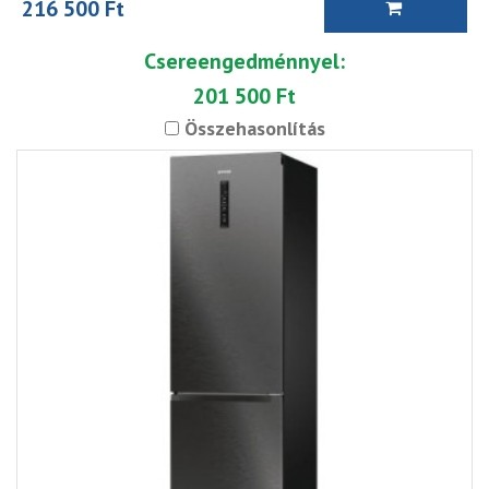
216 500 Ft
Csereengedménnyel:
201 500 Ft
Összehasonlítás