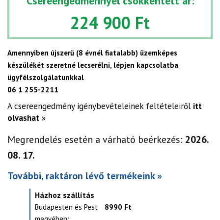
Csereengedménnyel csökkentett ár:
224 900 Ft
Amennyiben újszerű (8 évnél fiatalabb) üzemképes
készülékét szeretné lecserélni, lépjen kapcsolatba
ügyfélszolgálatunkkal
06 1 255-2211
A csereengedmény igénybevételeinek feltételeiről
itt
olvashat
»
Megrendelés esetén a várható beérkezés:
2026.
08. 17.
További, raktáron lévő termékeink »
Házhoz szállítás
Budapesten és Pest
8990 Ft
megyében: