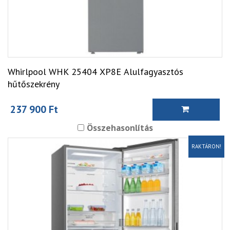
Whirlpool WHK 25404 XP8E Alulfagyasztós
hűtőszekrény
237 900 Ft
Összehasonlítás
RAKTÁRON!