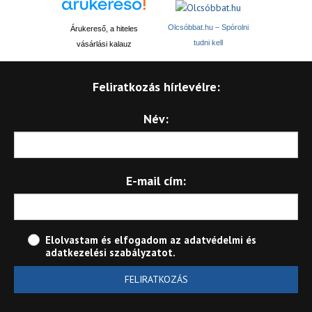
Olcsóbbat.hu – Spórolni
Árukereső, a hiteles
tudni kell
vásárlási kalauz
Feliratkozás hírlevélre:
Név:
E-mail cím:
Elolvastam és elfogadom az
adatvédelmi és
adatkezelési szabályzatot
.
FELIRATKOZÁS