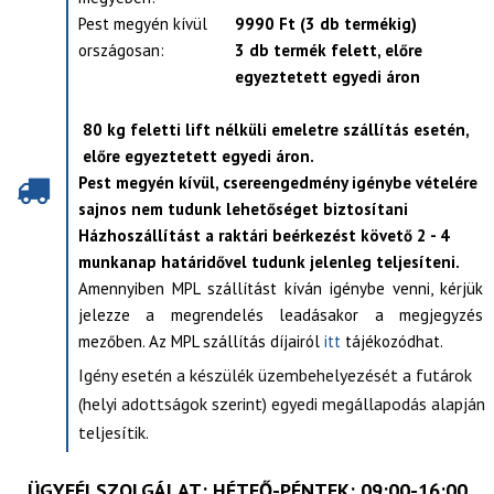
Pest megyén kívül
9990 Ft (3 db termékig)
országosan:
3 db termék felett, előre
egyeztetett egyedi áron
80 kg feletti lift nélküli emeletre szállítás esetén,
előre egyeztetett egyedi áron.
Pest megyén kívül, csereengedmény igénybe vételére
sajnos nem tudunk lehetőséget biztosítani
Házhoszállítást a raktári beérkezést követő 2 - 4
munkanap határidővel tudunk jelenleg teljesíteni.
Amennyiben MPL szállítást kíván igénybe venni, kérjük
jelezze a megrendelés leadásakor a megjegyzés
mezőben. Az MPL szállítás díjairól
itt
tájékozódhat.
Igény esetén a készülék üzembehelyezését a futárok
(helyi adottságok szerint) egyedi megállapodás alapján
teljesítik.
ÜGYFÉLSZOLGÁLAT
: HÉTFŐ-PÉNTEK: 09:00-16:00