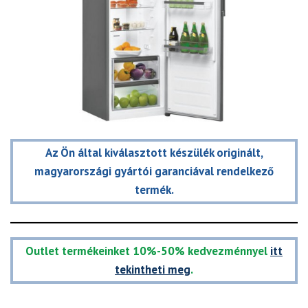
Az Ön által kiválasztott készülék originált,
magyarországi gyártói garanciával rendelkező
termék.
Outlet termékeinket 10%-50% kedvezménnyel
itt
tekintheti meg
.