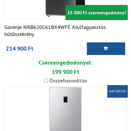
15 000 Ft csereengedmény!
Gorenje NRB620C61BX4WFE Alulfagyasztós
hűtőszekrény
214 900 Ft
Csereengedménnyel:
199 900 Ft
Összehasonlítás
RAKTÁRON!