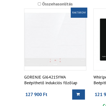
Összehasonlítás
RAKTÁRON!
GORENJE GI6421SYWA
Whirlp
Beépíthető indukciós főzőlap
Beépít
127 900 Ft
121 9
C