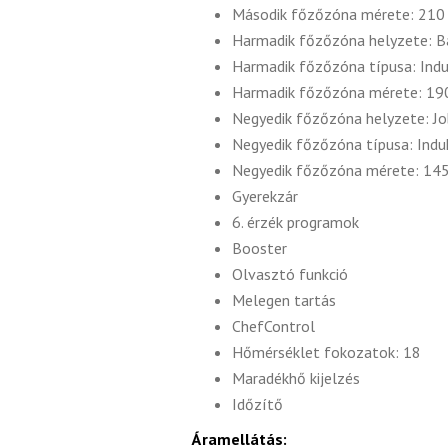
Második főzőzóna mérete: 21
Harmadik főzőzóna helyzete: B
Harmadik főzőzóna típusa: Indu
Harmadik főzőzóna mérete: 1
Negyedik főzőzóna helyzete: Jo
Negyedik főzőzóna típusa: Indu
Negyedik főzőzóna mérete: 1
Gyerekzár
6. érzék programok
Booster
Olvasztó funkció
Melegen tartás
ChefControl
Hőmérséklet fokozatok: 18
Maradékhő kijelzés
Időzítő
Áramellátás: