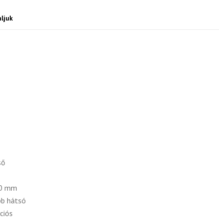
ljuk
ső
s
00 mm
bb hátsó
ciós