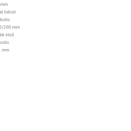
0 mm
al hátsó
kciós
90/200 mm
bb első
kciós
45 mm