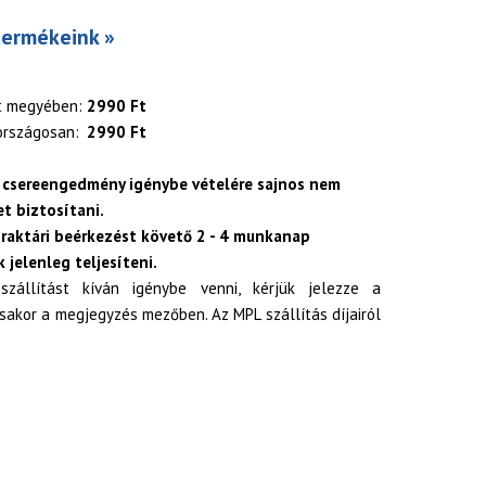
termékeink »
t megyében:
2990 Ft
országosan:
2990 Ft
 csereengedmény igénybe vételére sajnos nem
t biztosítani.
 raktári beérkezést követő 2 - 4 munkanap
 jelenleg teljesíteni.
zállítást kíván igénybe venni, kérjük jelezze a
akor a megjegyzés mezőben. Az MPL szállítás díjairól