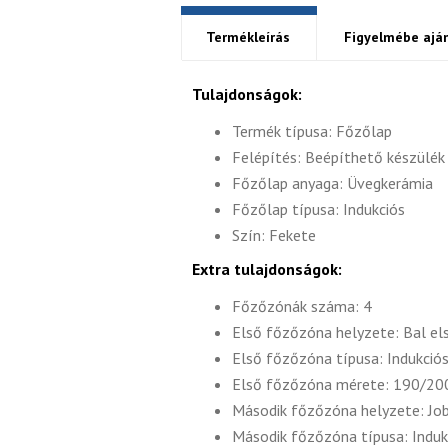
Termékleírás
Figyelmébe aján
Tulajdonságok:
Termék típusa: Főzőlap
Felépítés: Beépíthető készülék
Főzőlap anyaga: Üvegkerámia
Főzőlap típusa: Indukciós
Szín: Fekete
Extra tulajdonságok:
Főzőzónák száma: 4
Első főzőzóna helyzete: Bal el
Első főzőzóna típusa: Indukció
Első főzőzóna mérete: 190/2
Második főzőzóna helyzete: Jo
Második főzőzóna típusa: Induk