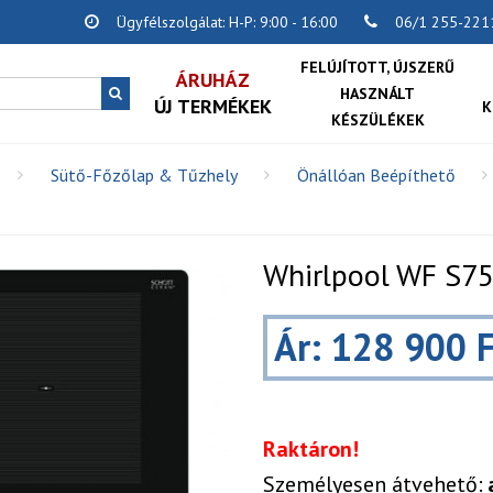
Ügyfélszolgálat: H-P: 9:00 - 16:00
06/1 255-221
FELÚJÍTOTT, ÚJSZERŰ
ÁRUHÁZ
HASZNÁLT
ÚJ TERMÉKEK
K
KÉSZÜLÉKEK
Sütő-Főzőlap & Tűzhely
Önállóan Beépíthető
Whirlpool WF S75
Ár: 128 900 F
Raktáron!
Személyesen átvehető: