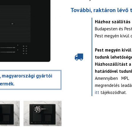
További, raktáron lévő 
Házhoz szállítás
Budapesten és Pes
Pest megyén kívül 
Pest megyén kívül
tudunk lehetősége
Házhoszállítást a
határidővel tudunk
t, magyarországi gyártói
Amennyiben MPL s
termék.
megrendelés leadás
itt
tájékozódhat.