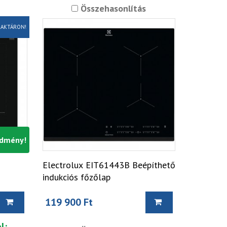
Összehasonlítás
AKTÁRON!
edmény!
Electrolux EIT61443B Beépíthető
indukciós főzőlap
119 900 Ft
l: