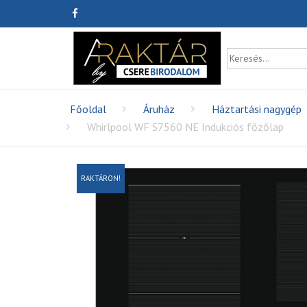
Főoldal
Áruház
Háztartási nagygép
Whirlpool WF S7560 NE Indukciós főzőlap
RAKTÁRON!