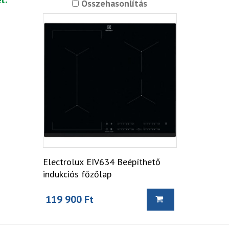
Összehasonlítás
Electrolux EIV634 Beépíthető
indukciós főzőlap
119 900 Ft