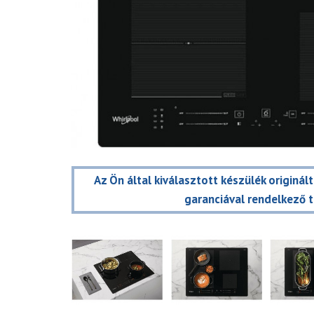
Az Ön által kiválasztott készülék originál
garanciával rendelkező 