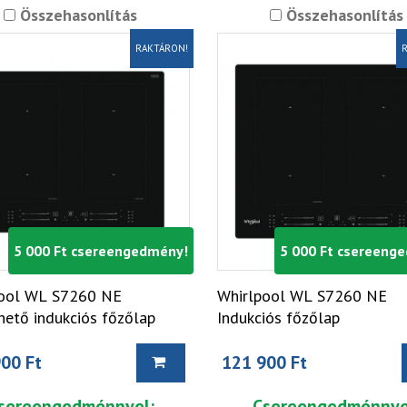
Összehasonlítás
Összehasonlítás
RAKTÁRON!
R
5 000 Ft csereengedmény!
5 000 Ft csereeng
ool WL S7260 NE
Whirlpool WL S7260 NE
hető indukciós főzőlap
Indukciós főzőlap
00 Ft
121 900 Ft
sereengedménnyel:
Csereengedménnye