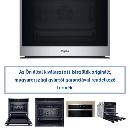
Az Ön által kiválasztott készülék originált,
magyarországi gyártói garanciával rendelkező
termék.