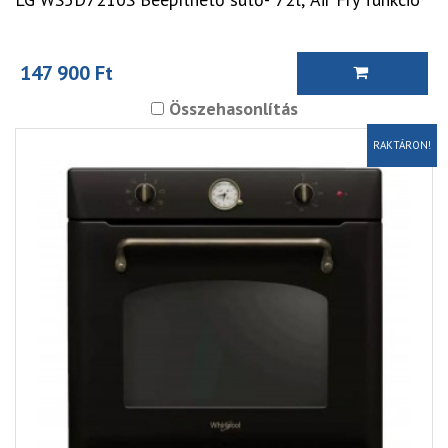
147 900 Ft
Összehasonlítás
RAKTÁRON!