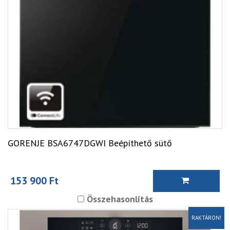
GORENJE BSA6747DGWI Beépíthető sütő
153 900 Ft
Összehasonlítás
RAKTÁRON!