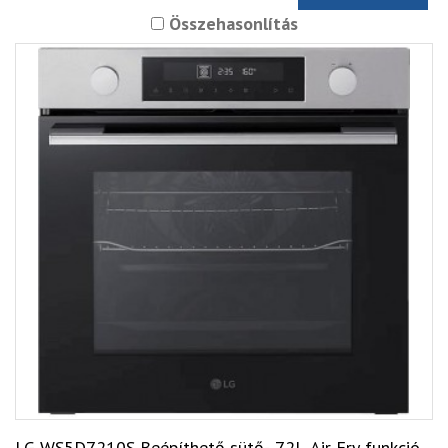
Összehasonlítás
LG WS5D7210S Beépíthető sütő- 72l, Air Fry funkció