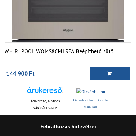
WHIRLPOOL WOI4S8CM1SEA Beépíthető sütő
144 900 Ft
Olcsóbbat.hu – Spórolni
Árukereső, a hiteles
tudni kell
vásárlási kalauz
Feliratkozás hírlevélre: