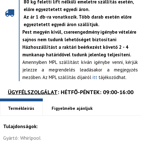
80 kg feletti lift nélküli emeletre szállítás esetén,
előre egyeztetett egyedi áron.
Az ár 1 db-ra vonatkozik. Több darab esetén előre
egyeztetett egyedi áron szállítjuk.
Pest megyén kívül, csereengedmény igénybe vételére
sajnos nem tudunk lehetőséget biztosítani
Házhoszállítást a raktári beérkezést követő 2 - 4
munkanap határidővel tudunk jelenleg teljesíteni.
Amennyiben MPL szállítást kíván igénybe venni, kérjük
jelezze a megrendelés leadásakor a megjegyzés
mezőben. Az MPL szállítás díjairól
itt
tájékozódhat.
ÜGYFÉLSZOLGÁLAT
: HÉTFŐ-PÉNTEK: 09:00-16:00
Termékleírás
Figyelmébe ajánljuk
Tulajdonságok:
Gyártó: Whirlpool