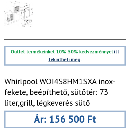
Outlet termékeinket 10%-50% kedvezménnyel
itt
tekintheti meg
.
Whirlpool WOI4S8HM1SXA inox-
fekete, beépíthető, sütőtér: 73
liter,grill, légkeverés sütő
Ár: 156 500 Ft