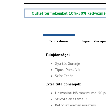
Outlet termékeinket 10%-50% kedvezmé
Termékleírás
Figyelmébe aján
Tulajdonságok:
Gyártó: Gorenje
Típus: Porszívó
Szín: Fehér
Extra tulajdonságok:
Használati idő maximuma: 50 p
Szívófejek száma: 2
Kettő az egyben porszívó