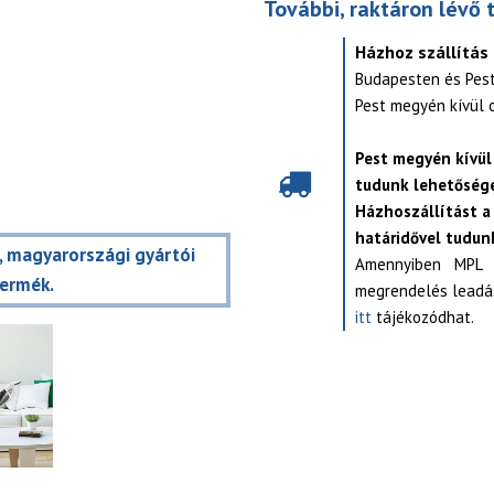
További, raktáron lévő 
Házhoz szállítás
Budapesten és Pes
Pest megyén kívül 
Pest megyén kívül
tudunk lehetősége
Házhoszállítást a
határidővel tudunk
t, magyarországi gyártói
Amennyiben MPL s
termék.
megrendelés leadás
itt
tájékozódhat.