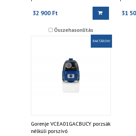
32 900 Ft
31 50
Összehasonlítás
RAKTÁRON!
Gorenje VCEA01GACBUCY porzsák
nélküli porszívó