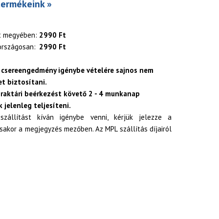
termékeink »
t megyében:
2990 Ft
országosan:
2990 Ft
 csereengedmény igénybe vételére sajnos nem
t biztosítani.
 raktári beérkezést követő 2 - 4 munkanap
 jelenleg teljesíteni.
zállítást kíván igénybe venni, kérjük jelezze a
akor a megjegyzés mezőben. Az MPL szállítás díjairól