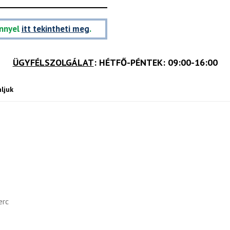
nnyel
itt tekintheti meg
.
ÜGYFÉLSZOLGÁLAT
: HÉTFŐ-PÉNTEK: 09:00-16:00
ljuk
erc