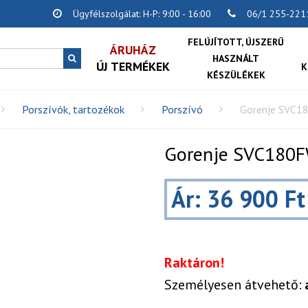
Ügyfélszolgálat: H-P: 9:00 - 16:00
06/1 255-221
FELÚJÍTOTT, ÚJSZERŰ
ÁRUHÁZ
HASZNÁLT
ÚJ TERMÉKEK
K
KÉSZÜLÉKEK
Porszívók, tartozékok
Porszívó
Gorenje SVC1
Gorenje SVC180F
Ár: 36 900 Ft
Raktáron!
Személyesen átvehető: