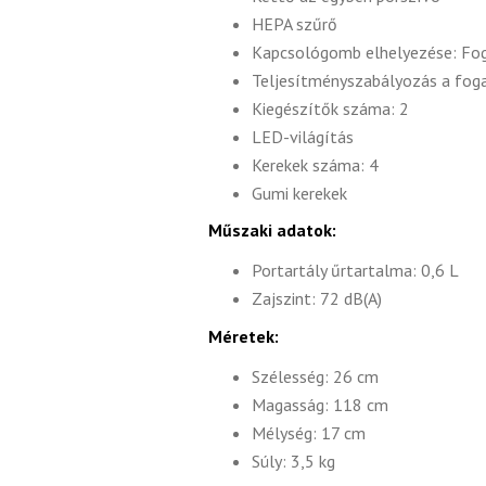
HEPA szűrő
Kapcsológomb elhelyezése: Fo
Teljesítményszabályozás a fog
Kiegészítők száma: 2
LED-világítás
Kerekek száma: 4
Gumi kerekek
Műszaki adatok:
Portartály űrtartalma: 0,6 L
Zajszint: 72 dB(A)
Méretek:
Szélesség: 26 cm
Magasság: 118 cm
Mélység: 17 cm
Súly: 3,5 kg