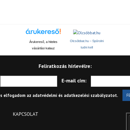
Olcsóbbat.hu – Spórolni
Árukereső, a hiteles
tudni kell
vásárlási kalauz
Feliratkozás hírlevélre:
E-mail cím:
és elfogadom az
adatvédelmi és adatkezelési szabályzatot
.
F
KAPCSOLAT