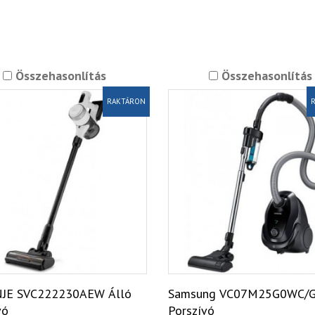
Összehasonlítás
Összehasonlítás
RAKTÁRON
R
JE SVC222230AEW Álló
Samsung VC07M25G0WC/
vó
Porszívó