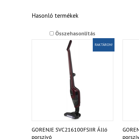
Hasonló termékek
Összehasonlítás
RAKTÁRON!
GORENJE SVC216100FSIIR Álló
GOREN
porszívó
porszí