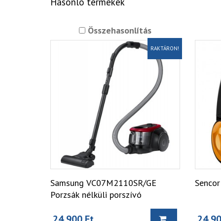
Hasonló termékek
Összehasonlítás
RAKTÁRON!
Samsung VC07M2110SR/GE
Sencor
Porzsák nélküli porszívó
24 900 Ft
24 90