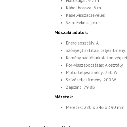
Hatósugár: 9.2 m
Kábel hossza: 6 m
Kábelvisszacsévélés
Szín: Fekete, piros
Műszaki adatok:
Energiaosztály: A
Szőnyegtisztítási teljesítmény:
Kemény padlóburkolaton végzett
Por-visszabocsátás: A osztály
Motorteljesítmény: 750 W
Szívóteljesítmény: 200 W
Zajszint: 79 dB
Méretek:
Méretek: 280 x 246 x 390 mm