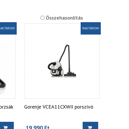
Összehasonlítás
AKTÁRON!
RAKTÁRON!
orzsák
Gorenje VCEA11CXWII porszívó
19 990 Ft