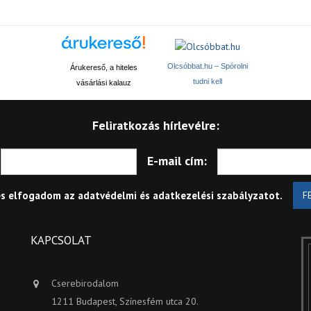
Olcsóbbat.hu – Spórolni
Árukereső, a hiteles
tudni kell
vásárlási kalauz
Feliratkozás hírlevélre:
E-mail cím:
és elfogadom az
adatvédelmi és adatkezelési szabályzatot
.
F
KAPCSOLAT
Cserebirodalom
1211 Budapest, Színesfém utca 20.