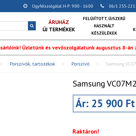
Ügyfélszolgálat: H-P: 9:00 - 16:00
06/1 255-221
FELÚJÍTOTT, ÚJSZERŰ
ÁRUHÁZ
HASZNÁLT
ÚJ TERMÉKEK
K
KÉSZÜLÉKEK
sárlóink! Üzletünk és vevőszolgálatunk augusztus 8-án z
Porszívók, tartozékok
Porszívó
Samsung VC0
Samsung VC07M2
Ár: 25 900 Ft
Raktáron!