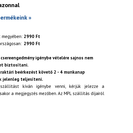
azonnal
termékeink »
t megyében:
2990 Ft
országosan:
2990 Ft
 csereengedmény igénybe vételére sajnos nem
t biztosítani.
 raktári beérkezést követő 2 - 4 munkanap
 jelenleg teljesíteni.
zállítást kíván igénybe venni, kérjük jelezze a
akor a megjegyzés mezőben. Az MPL szállítás díjairól