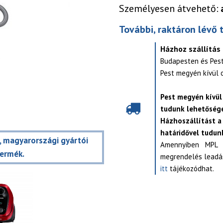
Személyesen átvehető:
További, raktáron lévő 
Házhoz szállítás
Budapesten és Pes
Pest megyén kívül 
Pest megyén kívül
tudunk lehetősége
Házhoszállítást a
határidővel tudunk
t, magyarországi gyártói
Amennyiben MPL s
termék.
megrendelés leadás
itt
tájékozódhat.