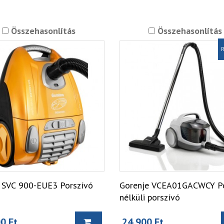
Összehasonlítás
Összehasonlítás
R
 SVC 900-EUE3 Porszívó
Gorenje VCEA01GACWCY P
nélküli porszívó
0 Ft
24 900 Ft