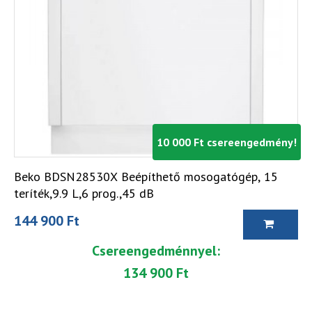
10 000 Ft csereengedmény!
Beko BDSN28530X Beépíthető mosogatógép, 15
teríték,9.9 L,6 prog.,45 dB
144 900 Ft
Csereengedménnyel:
134 900 Ft