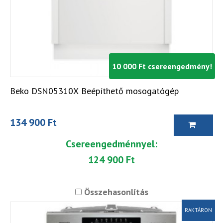
10 000 Ft csereengedmény!
Beko DSN05310X Beépíthető mosogatógép
134 900 Ft
Csereengedménnyel:
124 900 Ft
Összehasonlítás
RAKTÁRON