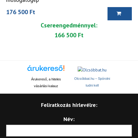
176 500 Ft
Csereengedménnyel:
166 500 Ft
Olcsóbbat.hu – Spórolni
Árukereső, a hiteles
tudni kell
vásárlási kalauz
Feliratkozás hírlevélre:
Név: