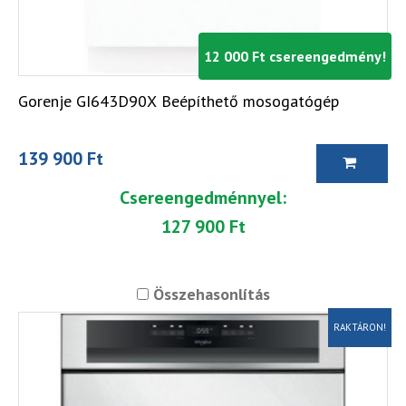
12 000 Ft csereengedmény!
Gorenje GI643D90X Beépíthető mosogatógép
139 900 Ft
Csereengedménnyel:
127 900 Ft
Összehasonlítás
RAKTÁRON!