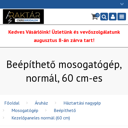
×
0
Ügyfélszolgálat: H-P: 9:00 - 16:00
Nav
06/1 255-2211
Kedves Vásárlóink! Üzletünk és vevőszolgálatunk
info@cserebirodalom.hu
augusztus 8-án zárva tart!
Beépíthető mosogatógép,
normál, 60 cm-es
Főoldal
Áruház
Háztartási nagygép
Mosogatógép
Beépíthető
Kezelőpaneles normál (60 cm)