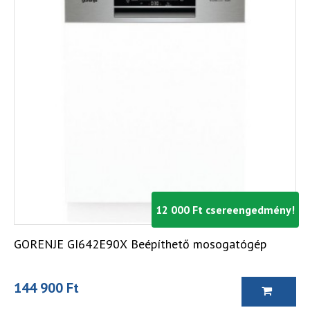
12 000 Ft csereengedmény!
GORENJE GI642E90X Beépíthető mosogatógép
144 900 Ft