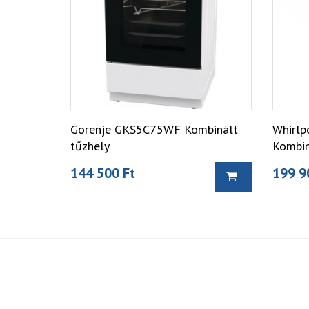
Gorenje GKS5C75WF Kombinált
Whirl
tűzhely
Kombin
144 500 Ft
199 9