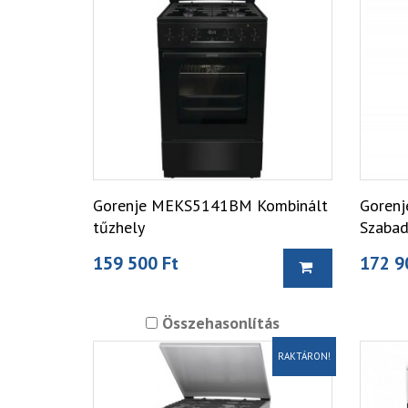
Gorenje MEKS5141BM Kombinált
Gorenj
tűzhely
Szabad
tűzhel
159 500 Ft
172 9
Összehasonlítás
RAKTÁRON!