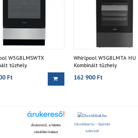
pool W5G8LMSWTX
Whirlpool W5G8LMTA HU
ált tűzhely
Kombinált tűzhely
00 Ft
162 900 Ft
Olcsóbbat.hu – Spórolni
Árukereső, a hiteles
tudni kell
vásárlási kalauz