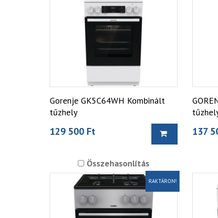
Gorenje GK5C64WH Kombinált
GOREN
tűzhely
tűzhel
129 500 Ft
137 5
Összehasonlítás
RAKTÁRON!