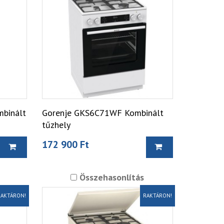
binált
Gorenje GKS6C71WF Kombinált
tűzhely
172 900 Ft
Összehasonlítás
AKTÁRON!
RAKTÁRON!