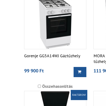
Gorenje GG5A14WJ Gáztűzhely
MORA 
tűzhel
99 900 Ft
111 9
Összehasonlítás
RAKTÁRON!