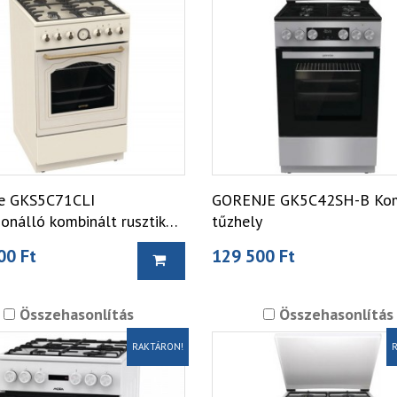
e GKS5C71CLI
GORENJE GK5C42SH-B Kom
onálló kombinált rusztikus
tűzhely
y
00 Ft
129 500 Ft
Összehasonlítás
Összehasonlítás
RAKTÁRON!
R