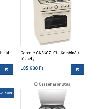
inált
Gorenje GKS6C71CLI Kombinált
tűzhely
185 900 Ft
Összehasonlítás
AKTÁRON!