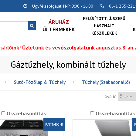
Ügyfélszolgálat: H-P: 9:00 - 16:00
06/1 255-221
FELÚJÍTOTT, ÚJSZERŰ
ÁRUHÁZ
HASZNÁLT
ÚJ TERMÉKEK
K
KÉSZÜLÉKEK
sárlóink! Üzletünk és vevőszolgálatunk augusztus 8-án z
Gáztűzhely, kombinált tűzhely
Sütő-Főzőlap & Tűzhely
Tűzhely (Szabadonálló)
Gyártó:
Összehasonlítás
Összehasonlítás
RAKTÁRON!
R