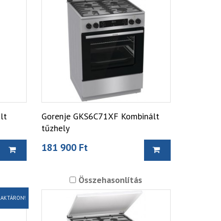
lt
Gorenje GKS6C71XF Kombinált
tűzhely
181 900 Ft
Összehasonlítás
AKTÁRON!