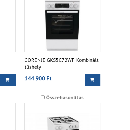
U
GORENJE GKS5C72WF Kombinált
tűzhely
144 900 Ft
Összehasonlítás