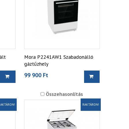
ált
Mora P2241AW1 Szabadonálló
gáztűzhely
99 900 Ft
Összehasonlítás
AKTÁRON!
RAKTÁRON!