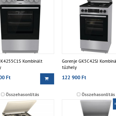
K4255C1S Kombinált
Gorenje GK5C42SJ Kombiná
y
tűzhely
00 Ft
122 900 Ft
Összehasonlítás
Összehasonlítás
R