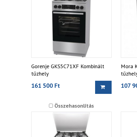
Gorenje GKS5C71XF Kombinált
Mora 
tűzhely
tűzhel
161 500 Ft
107 9
Összehasonlítás