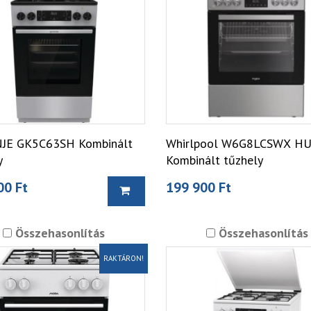
JE GK5C63SH Kombinált
Whirlpool W6G8LCSWX H
y
Kombinált tűzhely
00 Ft
199 900 Ft
Összehasonlítás
Összehasonlítás
RAKTÁRON!