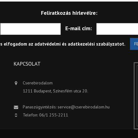
Feliratkozás hírlevélre:
E-mail cím:
és elfogadom az
adatvédelmi és adatkezelési szabályzatot
.
F
KAPCSOLAT
Cserebirodalom
1211 Budapest, Színesfém utca 20.
Panaszügyintézés:
service@cserebirodalom.hu
Telefon: 06/1 255-2211