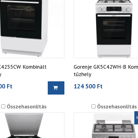
K4255CW Kombinált
Gorenje GK5C42WH-B Komb
y
tűzhely
00 Ft
124 500 Ft
Összehasonlítás
Összehasonlítás
R