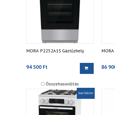
MORA P2252A1S Gáztűzhely
MORA 
94 500 Ft
86 90
Összehasonlítás
RAKTÁRON!