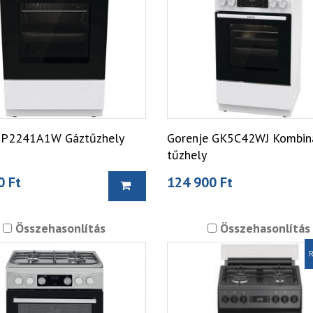
P2241A1W Gáztűzhely
Gorenje GK5C42WJ Kombin
tűzhely
0 Ft
124 900 Ft
Összehasonlítás
Összehasonlítás
R